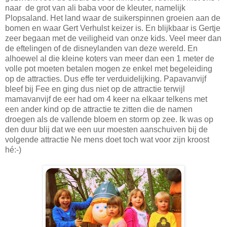
naar de grot van ali baba voor de kleuter, namelijk
Plopsaland. Het land waar de suikerspinnen groeien aan de
bomen en waar Gert Verhulst keizer is. En blijkbaar is Gertje
zeer begaan met de veiligheid van onze kids. Veel meer dan
de eftelingen of de disneylanden van deze wereld. En
alhoewel al die kleine koters van meer dan een 1 meter de
volle pot moeten betalen mogen ze enkel met begeleiding
op de attracties. Dus effe ter verduidelijking. Papavanvijf
bleef bij Fee en ging dus niet op de attractie terwijl
mamavanvijf de eer had om 4 keer na elkaar telkens met
een ander kind op de attractie te zitten die de namen
droegen als de vallende bloem en storm op zee. Ik was op
den duur blij dat we een uur moesten aanschuiven bij de
volgende attractie Ne mens doet toch wat voor zijn kroost
hé:-)