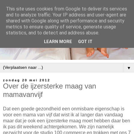
This site uses cookies from Google to deliver its services
and to analyze traffic. Your IP address and user-agent are
shared with Google along with performance and security
metrics to ensure quality of service, generate usage
statistics, and to detect and address abuse.
LEARN MORE
GOT IT
▼
zondag 20 mei 2012
Over de ijzersterke maag van
mamavanvijf
Dat een goede gezondheid een onmisbare eigenschap is
voor een mama van vijf dat wist ik al langer dan vandaag
maar dat je ook een ijzersterke maag moet hebben daar ben
ik pas dit weekend achtergekomen. We zijn namelijk
gezwicht voor de studio 100 commerce en trokken met ons 7