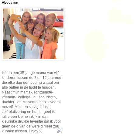
About me
Ik ben een 35-jarige mama van vijf
kinderen tussen de 7 en 12 jaar oud
die elke dag een poging waagt om
alle ballen in de lucht te houden.
Naast mijn mama-, echtgenote-,
vriendin-, collega-, huishoudster-,
dochter-, en zussenrol ben ik vooral
mezelf. Met een stevige dosis
zelfrelativering en humor geef ik
jullie een kleine inkijk in dat
kleurrijke drukke leventje dat ik voor
geen geld van de wereld meer zou
kunnen missen. Enjoy :-)