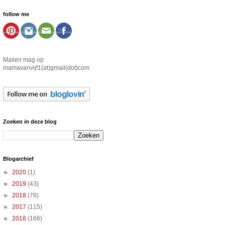
follow me
Mailen mag op
mamavanvijf1(at)gmail(dot)com
Zoeken in deze blog
Blogarchief
►
2020
(1)
►
2019
(43)
►
2018
(78)
►
2017
(115)
►
2016
(166)