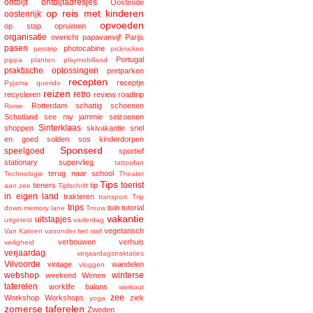
ontbijt
ontbijtadresjes
Oostende
op reis met kinderen
oostenrijk
opvoeden
op stap
opruimen
organisatie
overicht
papavanvijf
Parijs
pasen
photocabine
perstrip
picknicken
Portugal
pippa
planten
playmobilland
praktische oplossingen
pretparken
recepten
receptje
Pyjama
querido
reizen
retro
recycleren
review
roadtrip
Rotterdam
schattig
schoenen
Rome
Schotland
see my jammie
seizoenen
Sinterklaas
shoppen
skivakantie
snel
en goed
solden
sos kinderdorpen
Sponserd
speelgoed
sportief
stationary
supervlieg
tattoofun
terug naar school
Technologie
Theater
Tips
toerist
tieners
tip
aan zee
Tijdschrift
in eigen land
trakteren
transport
Trip
trips
tuin
tutorial
down memory lane
Trouw
vakantie
uitstapjes
uitgetest
vaderdag
vegetarisch
Van Katoen
vanonder het stof
verbouwen
verhuis
veiligheid
verjaardag
verjaardagstraktaties
Vilvoorde
vintage
wandelen
vloggen
webshop
winterse
weekend
Wenen
taferelen
worklife balans
workout
zee
Workshop
Workshops
ziek
yoga
zomerse taferelen
Zweden