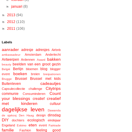
►
januari
(8)
►
2013
(94)
►
2012
(110)
►
2011
(106)
Labels
aanrader
adresje
adresjes
Airbnb
Amsterdam
Anderlecht
ambassadeur
bakken
Antwerpen
Ardennen
Award
beelden van een groot gezin
beauty
Berlijn
blog
bloemen
blogger
België
boeken
event
breien
breipatronen
Brussel
Brussel met kids
Brugge
cadeautjes
Buitenleven
Citytrips
Capsulecollectie
challenge
Count
communie
Consuminderen
your blessings
creatief
creatief
met kinderen
cultuur
dagelijkse leven
Dawanda
dinsdag
design
de sjakosj
Den Haag
DIY
ecologisch
dochters
eindejaar
eten
Engeland
event
Eskimo
Fairtrade
familie
feeling good
Fashion