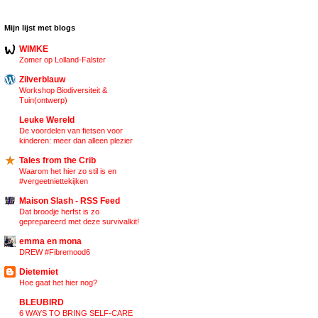
Mijn lijst met blogs
WIMKE
Zomer op Lolland-Falster
Zilverblauw
Workshop Biodiversiteit &
Tuin(ontwerp)
Leuke Wereld
De voordelen van fietsen voor
kinderen: meer dan alleen plezier
Tales from the Crib
Waarom het hier zo stil is en
#vergeetniettekijken
Maison Slash - RSS Feed
Dat broodje herfst is zo
geprepareerd met deze survivalkit!
emma en mona
DREW #Fibremood6
Dietemiet
Hoe gaat het hier nog?
BLEUBIRD
6 WAYS TO BRING SELF-CARE