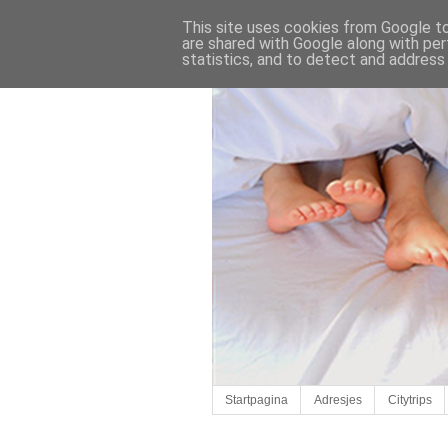
This site uses cookies from Google to 
are shared with Google along with per
statistics, and to detect and address
Startpagina
Adresjes
Citytrips