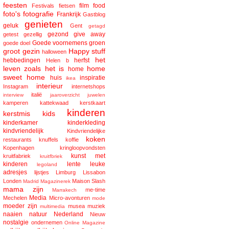
feesten
film
food
Festivals
fietsen
foto's
fotografie
Frankrijk
Gastblog
genieten
geluk
Gent
getagd
gezond
give away
getest
gezellig
Goede voornemens
groen
goede doel
groot gezin
Happy stuff
halloween
het
hebbedingen
herfst
Helen b
leven zoals het is
home
home
sweet home
huis
inspiratie
ikea
interieur
Instagram
internetshops
italië
interview
jaaroverzicht
juwelen
kamperen
kattekwaad
kerstkaart
kinderen
kerstmis
kids
kinderkamer
kinderkleding
kindvriendelijk
Kindvriendelijke
koken
restaurants
knuffels
koffie
Kopenhagen
kringloopvondsten
kunst met
kruitfabriek
kruitfbriek
kinderen
lente
leuke
legoland
adresjes
lijstjes
Limburg
Lissabon
Londen
Maison Slash
Madrid
Magazinerek
mama zijn
me-time
Marrakech
Media
Mechelen
Micro-avonturen
mode
moeder zijn
musea
muziek
multimedia
naaien
natuur
Nederland
Nieuw
nostalgie
ondernemen
Online Magazine