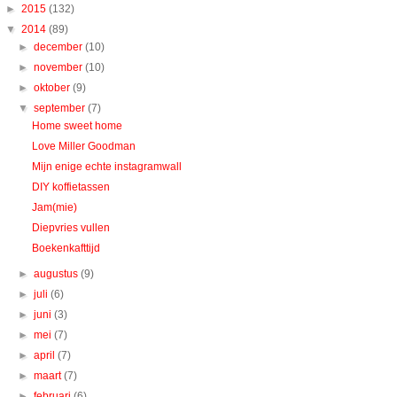
►
2015
(132)
▼
2014
(89)
►
december
(10)
►
november
(10)
►
oktober
(9)
▼
september
(7)
Home sweet home
Love Miller Goodman
Mijn enige echte instagramwall
DIY koffietassen
Jam(mie)
Diepvries vullen
Boekenkafttijd
►
augustus
(9)
►
juli
(6)
►
juni
(3)
►
mei
(7)
►
april
(7)
►
maart
(7)
►
februari
(6)