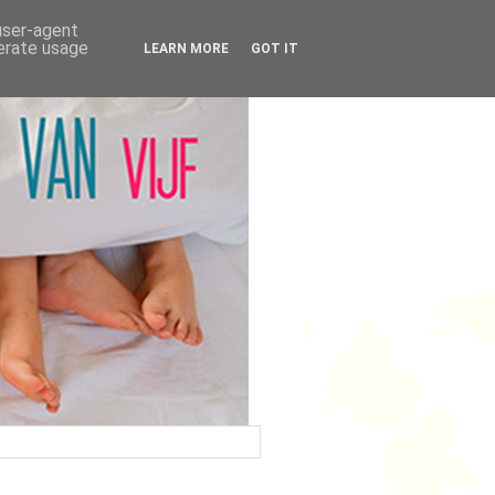
 user-agent
nerate usage
LEARN MORE
GOT IT