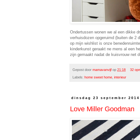
Ondertussen wonen we al een dikke dri
verhuisdozen opgeruimd (buiten de 2 di
op mijn wishlist is onze benedenruimte
kinderkunst geraakt ne mens al een hee
zijn gemaakt nadat de kuisvrouw net de
Gepost door
mamavanvijf
op
21:18
32 op
Labels:
home sweet home
,
interieur
dinsdag 23 september 2014
Love Miller Goodman