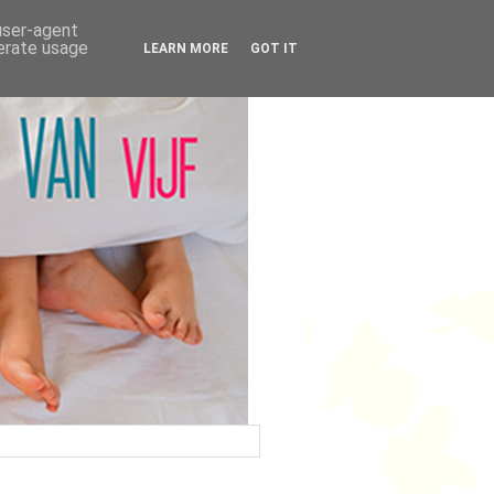
 user-agent
nerate usage
LEARN MORE
GOT IT