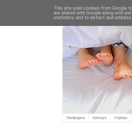
This site uses cookies from Google to 
are shared with Google along with per
statistics, and to detect and address
Startpagina
Adresjes
Citytrips