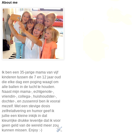
About me
Ik ben een 35-jarige mama van vijf
kinderen tussen de 7 en 12 jaar oud
die elke dag een poging waagt om
alle ballen in de lucht te houden.
Naast mijn mama-, echtgenote-,
vriendin-, collega-, huishoudster-,
dochter-, en zussenrol ben ik vooral
mezelf. Met een stevige dosis
zelfrelativering en humor geef ik
jullie een kleine inkijk in dat
kleurrijke drukke leventje dat ik voor
geen geld van de wereld meer zou
kunnen missen. Enjoy :-)