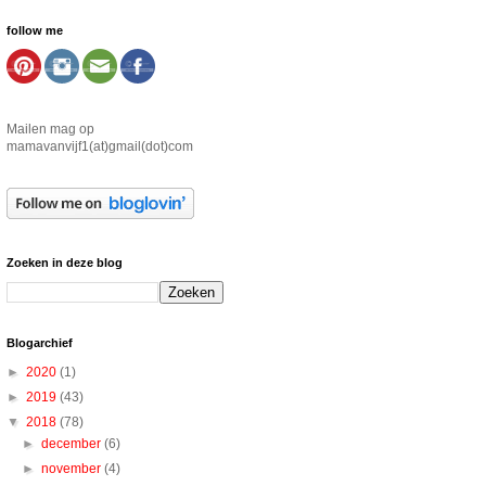
follow me
Mailen mag op
mamavanvijf1(at)gmail(dot)com
Zoeken in deze blog
Blogarchief
►
2020
(1)
►
2019
(43)
▼
2018
(78)
►
december
(6)
►
november
(4)