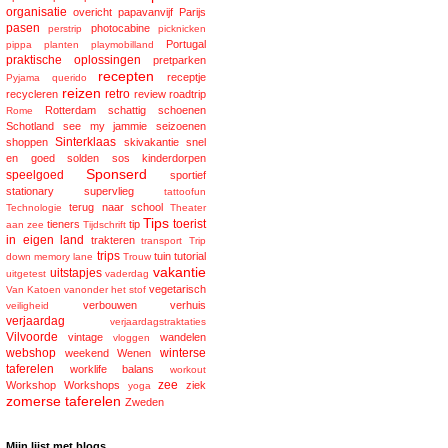
organisatie
overicht
papavanvijf
Parijs
pasen
photocabine
perstrip
picknicken
Portugal
pippa
planten
playmobilland
praktische oplossingen
pretparken
recepten
receptje
Pyjama
querido
reizen
retro
recycleren
review
roadtrip
Rotterdam
schattig
schoenen
Rome
Schotland
see my jammie
seizoenen
Sinterklaas
shoppen
skivakantie
snel
en goed
solden
sos kinderdorpen
Sponserd
speelgoed
sportief
stationary
supervlieg
tattoofun
terug naar school
Technologie
Theater
Tips
toerist
tieners
tip
aan zee
Tijdschrift
in eigen land
trakteren
transport
Trip
trips
tuin
tutorial
down memory lane
Trouw
vakantie
uitstapjes
uitgetest
vaderdag
vegetarisch
Van Katoen
vanonder het stof
verbouwen
verhuis
veiligheid
verjaardag
verjaardagstraktaties
Vilvoorde
vintage
wandelen
vloggen
webshop
winterse
weekend
Wenen
taferelen
worklife balans
workout
zee
Workshop
Workshops
ziek
yoga
zomerse taferelen
Zweden
Mijn lijst met blogs