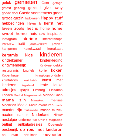
genieten
geluk
Gent
getagd
gezond
give away
getest
gezellig
Goede voornemens
groen
goede doel
groot gezin
Happy stuff
halloween
het
hebbedingen
herfst
Helen b
leven zoals het is
home
home
sweet home
huis
inspiratie
ikea
interieur
Instagram
internetshops
italië
interview
jaaroverzicht
juwelen
kamperen
kattekwaad
kerstkaart
kinderen
kerstmis
kids
kinderkamer
kinderkleding
kindvriendelijk
Kindvriendelijke
koken
restaurants
knuffels
koffie
Kopenhagen
kringloopvondsten
kunst met
kruitfabriek
kruitfbriek
kinderen
lente
leuke
legoland
adresjes
lijstjes
Limburg
Lissabon
Londen
Maison Slash
Madrid
Magazinerek
mama zijn
me-time
Marrakech
Media
Mechelen
Micro-avonturen
mode
moeder zijn
musea
muziek
multimedia
naaien
natuur
Nederland
Nieuw
nostalgie
ondernemen
Online Magazine
ontbijt
ontbijtadresjes
Oostende
op reis met kinderen
oostenrijk
opvoeden
op stap
opruimen