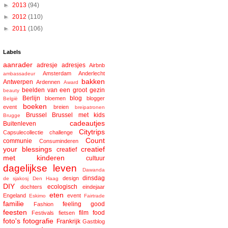
►
2013
(94)
►
2012
(110)
►
2011
(106)
Labels
aanrader
adresje
adresjes
Airbnb
Amsterdam
Anderlecht
ambassadeur
bakken
Antwerpen
Ardennen
Award
beelden van een groot gezin
beauty
Berlijn
blog
bloemen
blogger
België
boeken
event
breien
breipatronen
Brussel
Brussel met kids
Brugge
cadeautjes
Buitenleven
Citytrips
Capsulecollectie
challenge
Count
communie
Consuminderen
your blessings
creatief
creatief
met kinderen
cultuur
dagelijkse leven
Dawanda
dinsdag
design
de sjakosj
Den Haag
DIY
ecologisch
dochters
eindejaar
eten
Engeland
event
Eskimo
Fairtrade
familie
feeling good
Fashion
feesten
film
food
Festivals
fietsen
foto's
fotografie
Frankrijk
Gastblog