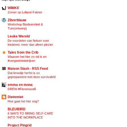
WIMKE
Zomer op Lolland-Falster
Zilverblauw
Workshop Biodiversiteit &
Tuin(ontwerp)
Leuke Wereld
De voordelen van fietsen voor
kinderen: meer dan alleen plezier
Tales from the Crib
Waarom het hier zo stil is en
#vergeetniettekijken
Maison Slash - RSS Feed
Dat broodje herfst is zo
geprepareerd met deze survivalkit!
emma en mona
DREW #Fibremood6
Dietemiet
Hoe gaat het hier nog?
BLEUBIRD
6 WAYS TO BRING SELF-CARE
INTO THE WORKPLACE
Project Pingrid