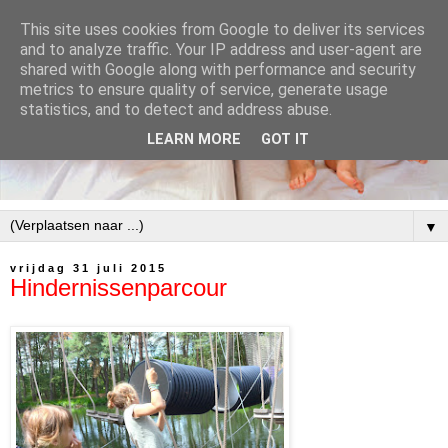
This site uses cookies from Google to deliver its services
and to analyze traffic. Your IP address and user-agent are
shared with Google along with performance and security
metrics to ensure quality of service, generate usage
statistics, and to detect and address abuse.
LEARN MORE
GOT IT
▼
vrijdag 31 juli 2015
Hindernissenparcour