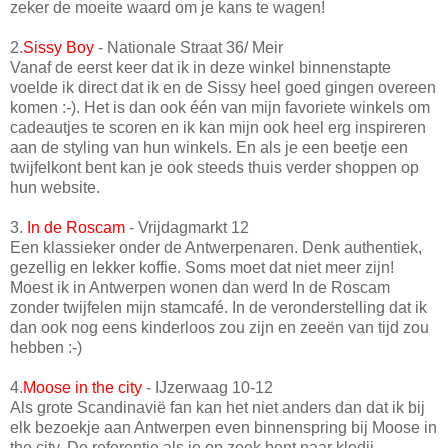
zeker de moeite waard om je kans te wagen!
2.
Sissy Boy
- Nationale Straat 36/ Meir
Vanaf de eerst keer dat ik in deze winkel binnenstapte
voelde ik direct dat ik en de Sissy heel goed gingen overeen
komen :-). Het is dan ook één van mijn favoriete winkels om
cadeautjes te scoren en ik kan mijn ook heel erg inspireren
aan de styling van hun winkels. En als je een beetje een
twijfelkont bent kan je ook steeds thuis verder shoppen op
hun website.
3.
In de Roscam
- Vrijdagmarkt 12
Een klassieker onder de Antwerpenaren. Denk authentiek,
gezellig en lekker koffie. Soms moet dat niet meer zijn!
Moest ik in Antwerpen wonen dan werd In de Roscam
zonder twijfelen mijn stamcafé. In de veronderstelling dat ik
dan ook nog eens kinderloos zou zijn en zeeën van tijd zou
hebben :-)
4.
Moose in the city
- IJzerwaag 10-12
Als grote Scandinavië fan kan het niet anders dan dat ik bij
elk bezoekje aan Antwerpen even binnenspring bij Moose in
the city. De referentie als je op zoek bent naar kledij,