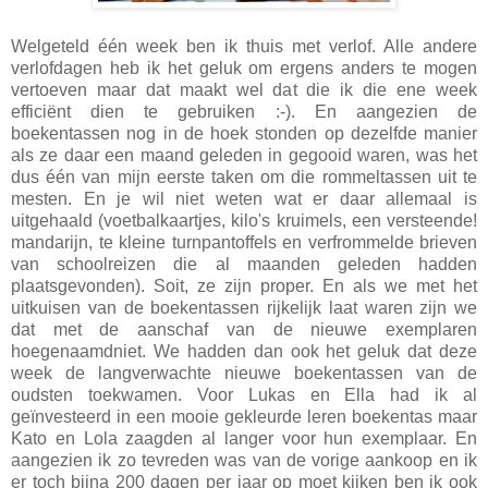
Welgeteld één week ben ik thuis met verlof. Alle andere
verlofdagen heb ik het geluk om ergens anders te mogen
vertoeven maar dat maakt wel dat die ik die ene week
efficiënt dien te gebruiken :-). En aangezien de
boekentassen nog in de hoek stonden op dezelfde manier
als ze daar een maand geleden in gegooid waren, was het
dus één van mijn eerste taken om die rommeltassen uit te
mesten. En je wil niet weten wat er daar allemaal is
uitgehaald (voetbalkaartjes, kilo's kruimels, een versteende!
mandarijn, te kleine turnpantoffels en verfrommelde brieven
van schoolreizen die al maanden geleden hadden
plaatsgevonden). Soit, ze zijn proper. En als we met het
uitkuisen van de boekentassen rijkelijk laat waren zijn we
dat met de aanschaf van de nieuwe exemplaren
hoegenaamdniet. We hadden dan ook het geluk dat deze
week de langverwachte nieuwe boekentassen van de
oudsten toekwamen. Voor Lukas en Ella had ik al
geïnvesteerd in een mooie gekleurde leren boekentas maar
Kato en Lola zaagden al langer voor hun exemplaar. En
aangezien ik zo tevreden was van de vorige aankoop en ik
er toch bijna 200 dagen per jaar op moet kijken ben ik ook