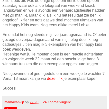
zitten, ook als was de enige optie om het te doen op een
zaterdag waar ook al de fotograaf van weekend knack
langskwam en we 's avonds een verjaardagsfeestje hadden
met 20 man :-). Maar kijk, als ik nu het resultaat zie ben ik
ongelooflijk fier en trots dat we deel mochten uitmaken van
het Happy Kids team. Nog eens dikke merci Lobke.
En omdat het nog steeds mijn verjaardagsmaand is. Of beter
gezegd de verjaardagsmaand van mijn blog deel ik nog
cadeautjes uit en mag ik 3 exemplaren van het happy kids
boek weggeven.
Het enige wat jullie moeten doen is een reactie achterlaten
en volgende week 22 maart zal een onschuldige hand 3
winnaars trekken die een exemplaar opgestuurd krijgen.
Niet gewonnen of geen geduld om een weekje te wachten?
Vanaf 18 maart kan je via
deze link
je exemplaar kopen.
Succes!
mamavanvijf
op
22:20
249 opmerkingen: