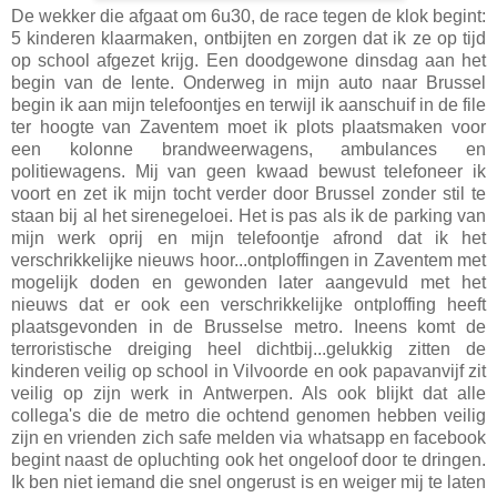
De wekker die afgaat om 6u30, de race tegen de klok begint:
5 kinderen klaarmaken, ontbijten en zorgen dat ik ze op tijd
op school afgezet krijg. Een doodgewone dinsdag aan het
begin van de lente. Onderweg in mijn auto naar Brussel
begin ik aan mijn telefoontjes en terwijl ik aanschuif in de file
ter hoogte van Zaventem moet ik plots plaatsmaken voor
een kolonne brandweerwagens, ambulances en
politiewagens. Mij van geen kwaad bewust telefoneer ik
voort en zet ik mijn tocht verder door Brussel zonder stil te
staan bij al het sirenegeloei. Het is pas als ik de parking van
mijn werk oprij en mijn telefoontje afrond dat ik het
verschrikkelijke nieuws hoor...ontploffingen in Zaventem met
mogelijk doden en gewonden later aangevuld met het
nieuws dat er ook een verschrikkelijke ontploffing heeft
plaatsgevonden in de Brusselse metro. Ineens komt de
terroristische dreiging heel dichtbij...gelukkig zitten de
kinderen veilig op school in Vilvoorde en ook papavanvijf zit
veilig op zijn werk in Antwerpen. Als ook blijkt dat alle
collega's die de metro die ochtend genomen hebben veilig
zijn en vrienden zich safe melden via whatsapp en facebook
begint naast de opluchting ook het ongeloof door te dringen.
Ik ben niet iemand die snel ongerust is en weiger mij te laten