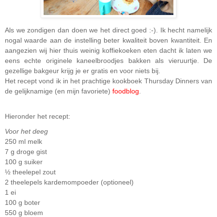
Als we zondigen dan doen we het direct goed :-). Ik hecht namelijk
nogal waarde aan de instelling beter kwaliteit boven kwantiteit. En
aangezien wij hier thuis weinig koffiekoeken eten dacht ik laten we
eens echte originele kaneelbroodjes bakken als vieruurtje. De
gezellige bakgeur krijg je er gratis en voor niets bij.
Het recept vond ik in het prachtige kookboek Thursday Dinners van
de gelijknamige (en mijn favoriete)
foodblog
.
Hieronder het recept:
Voor het deeg
250 ml melk
7 g droge gist
100 g suiker
½ theelepel zout
2 theelepels kardemompoeder (optioneel)
1 ei
100 g boter
550 g bloem