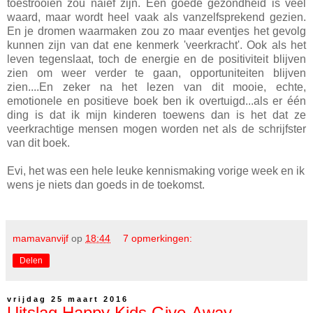
toestrooien zou naiëf zijn. Een goede gezondheid is veel
waard, maar wordt heel vaak als vanzelfsprekend gezien.
En je dromen waarmaken zou zo maar eventjes het gevolg
kunnen zijn van dat ene kenmerk 'veerkracht'. Ook als het
leven tegenslaat, toch de energie en de positiviteit blijven
zien om weer verder te gaan, opportuniteiten blijven
zien....En zeker na het lezen van dit mooie, echte,
emotionele en positieve boek ben ik overtuigd...als er één
ding is dat ik mijn kinderen toewens dan is het dat ze
veerkrachtige mensen mogen worden net als de schrijfster
van dit boek.
Evi, het was een hele leuke kennismaking vorige week en ik
wens je niets dan goeds in de toekomst.
mamavanvijf
op
18:44
7 opmerkingen:
Delen
vrijdag 25 maart 2016
Uitslag Happy Kids Give-Away