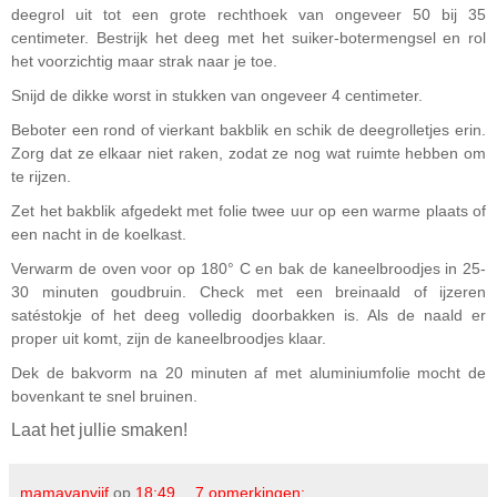
deegrol uit tot een grote rechthoek van ongeveer 50 bij 35
centimeter. Bestrijk het deeg met het suiker-botermengsel en rol
het voorzichtig maar strak naar je toe.
Snijd de dikke worst in stukken van ongeveer 4 centimeter.
Beboter een rond of vierkant bakblik en schik de deegrolletjes erin.
Zorg dat ze elkaar niet raken, zodat ze nog wat ruimte hebben om
te rijzen.
Zet het bakblik afgedekt met folie twee uur op een warme plaats of
een nacht in de koelkast.
Verwarm de oven voor op 180° C en bak de kaneelbroodjes in 25-
30 minuten goudbruin. Check met een breinaald of ijzeren
satéstokje of het deeg volledig doorbakken is. Als de naald er
proper uit komt, zijn de kaneelbroodjes klaar.
Dek de bakvorm na 20 minuten af met aluminiumfolie mocht de
bovenkant te snel bruinen.
Laat het jullie smaken!
mamavanvijf
op
18:49
7 opmerkingen: