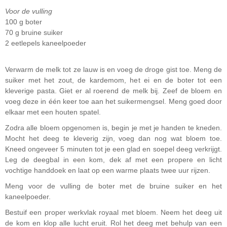
Voor de vulling
100 g boter
70 g bruine suiker
2 eetlepels kaneelpoeder
Verwarm de melk tot ze lauw is en voeg de droge gist toe. Meng de
suiker met het zout, de kardemom, het ei en de boter tot een
kleverige pasta. Giet er al roerend de melk bij. Zeef de bloem en
voeg deze in één keer toe aan het suikermengsel. Meng goed door
elkaar met een houten spatel.
Zodra alle bloem opgenomen is, begin je met je handen te kneden.
Mocht het deeg te kleverig zijn, voeg dan nog wat bloem toe.
Kneed ongeveer 5 minuten tot je een glad en soepel deeg verkrijgt.
Leg de deegbal in een kom, dek af met een propere en licht
vochtige handdoek en laat op een warme plaats twee uur rijzen.
Meng voor de vulling de boter met de bruine suiker en het
kaneelpoeder.
Bestuif een proper werkvlak royaal met bloem. Neem het deeg uit
de kom en klop alle lucht eruit. Rol het deeg met behulp van een