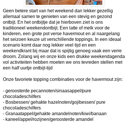
Geen betere start van het weekend dan lekker gezellig
allemaal samen te genieten van een stevig en gezond
ontbijt. En het ontbijtje dat je hierboven ziet is ons
traditioneel weekendontbijt. Een latte of melk voor de
kinderen, een grote pot verse havermout en al naargelang
het seizoen keuze uit verschillende toppings. In een ideaal
scenario komt daar nog lekker veel tijd en een
weekendkrant bij maar dat is spijtig genoeg vaak een verre
droom. Zolang wij en onze kids een drukke weekendagenda
vol activiteiten hebben moeten we ons tevreden stellen met
een half uurtje ontbijt-tijd
Onze favoriete topping combinaties voor de havermout zijn:
- geroosterde pecannoten/sinaasappel/pure
chocoladeschilfers
- Bosbessen/ gehakte hazelnoten/gojibessen/ pure
chocoladeschilfers
- Granaatappel/gehakte amandelnoten/kiwi/banaan
- kaneel/appel/rozijnen/geroosterde amandel