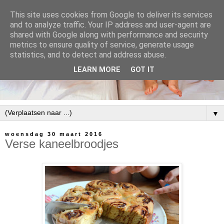
This site uses cookies from Google to deliver its services
and to analyze traffic. Your IP address and user-agent are
shared with Google along with performance and security
metrics to ensure quality of service, generate usage
statistics, and to detect and address abuse.
LEARN MORE
GOT IT
▼
woensdag 30 maart 2016
Verse kaneelbroodjes