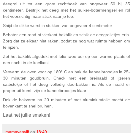
deegrol uit tot een grote rechthoek van ongeveer 50 bij 35
centimeter. Bestrijk het deeg met het suiker-botermengsel en rol
het voorzichtig maar strak naar je toe.
Snijd de dikke worst in stukken van ongeveer 4 centimeter.
Beboter een rond of vierkant bakblik en schik de deegrolletjes erin.
Zorg dat ze elkaar niet raken, zodat ze nog wat ruimte hebben om
te rijzen.
Zet het bakblik afgedekt met folie twee uur op een warme plaats of
een nacht in de koelkast.
Verwarm de oven voor op 180° C en bak de kaneelbroodjes in 25-
30 minuten goudbruin. Check met een breinaald of ijzeren
satéstokje of het deeg volledig doorbakken is. Als de naald er
proper uit komt, zijn de kaneelbroodjes klaar.
Dek de bakvorm na 20 minuten af met aluminiumfolie mocht de
bovenkant te snel bruinen.
Laat het jullie smaken!
mamavanvijf
op
18:49