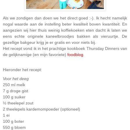
Als we zondigen dan doen we het direct goed :-). Ik hecht namelijk
nogal waarde aan de instelling beter kwaliteit boven kwantiteit. En
aangezien wij hier thuis weinig koffiekoeken eten dacht ik laten we
eens echte originele kaneelbroodjes bakken als vieruurtje. De
gezellige bakgeur krijg je er gratis en voor niets bij.
Het recept vond ik in het prachtige kookboek Thursday Dinners van
de gelijknamige (en mijn favoriete)
foodblog
.
Hieronder het recept:
Voor het deeg
250 ml melk
7 g droge gist
100 g suiker
½ theelepel zout
2 theelepels kardemompoeder (optioneel)
1 ei
100 g boter
550 g bloem