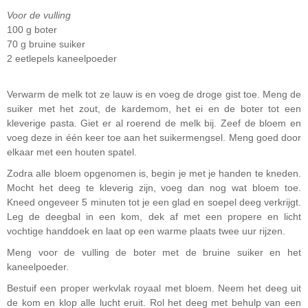
Voor de vulling
100 g boter
70 g bruine suiker
2 eetlepels kaneelpoeder
Verwarm de melk tot ze lauw is en voeg de droge gist toe. Meng de
suiker met het zout, de kardemom, het ei en de boter tot een
kleverige pasta. Giet er al roerend de melk bij. Zeef de bloem en
voeg deze in één keer toe aan het suikermengsel. Meng goed door
elkaar met een houten spatel.
Zodra alle bloem opgenomen is, begin je met je handen te kneden.
Mocht het deeg te kleverig zijn, voeg dan nog wat bloem toe.
Kneed ongeveer 5 minuten tot je een glad en soepel deeg verkrijgt.
Leg de deegbal in een kom, dek af met een propere en licht
vochtige handdoek en laat op een warme plaats twee uur rijzen.
Meng voor de vulling de boter met de bruine suiker en het
kaneelpoeder.
Bestuif een proper werkvlak royaal met bloem. Neem het deeg uit
de kom en klop alle lucht eruit. Rol het deeg met behulp van een