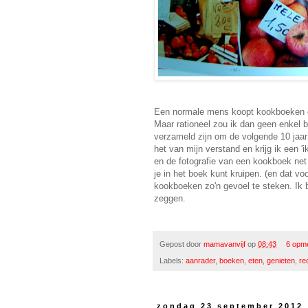
Een normale mens koopt kookboeken omw
Maar rationeel zou ik dan geen enkel
verzameld zijn om de volgende 10 jaar 
het van mijn verstand en krijg ik een
en de fotografie van een kookboek net d
je in het boek kunt kruipen. (en dat v
kookboeken zo'n gevoel te steken. Ik b
zeggen.
Gepost door
mamavanvijf
op
08:43
6 opm
Labels:
aanrader
,
boeken
,
eten
,
genieten
,
re
zondag 23 september 2012