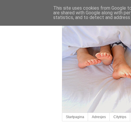
This site uses cookies from Google to 
are shared with Google along with per
statistics, and to detect and address
Startpagina
Adresjes
Citytrips