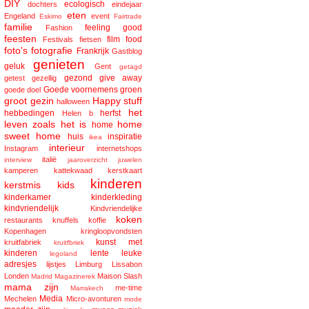
DIY
ecologisch
dochters
eindejaar
eten
Engeland
event
Eskimo
Fairtrade
familie
feeling good
Fashion
feesten
film
food
Festivals
fietsen
foto's
fotografie
Frankrijk
Gastblog
genieten
geluk
Gent
getagd
gezond
give away
getest
gezellig
Goede voornemens
groen
goede doel
groot gezin
Happy stuff
halloween
het
hebbedingen
herfst
Helen b
leven zoals het is
home
home
sweet home
huis
inspiratie
ikea
interieur
Instagram
internetshops
italië
interview
jaaroverzicht
juwelen
kamperen
kattekwaad
kerstkaart
kinderen
kerstmis
kids
kinderkamer
kinderkleding
kindvriendelijk
Kindvriendelijke
koken
restaurants
knuffels
koffie
Kopenhagen
kringloopvondsten
kunst met
kruitfabriek
kruitfbriek
kinderen
lente
leuke
legoland
adresjes
lijstjes
Limburg
Lissabon
Londen
Maison Slash
Madrid
Magazinerek
mama zijn
me-time
Marrakech
Media
Mechelen
Micro-avonturen
mode