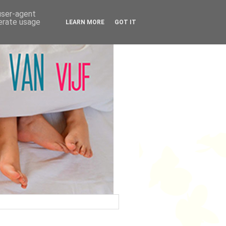
 user-agent
nerate usage
LEARN MORE
GOT IT