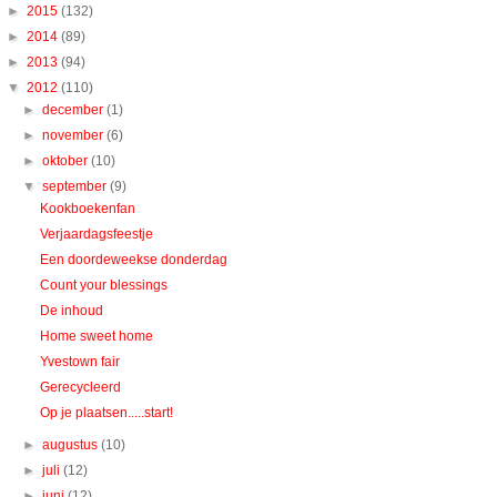
►
2015
(132)
►
2014
(89)
►
2013
(94)
▼
2012
(110)
►
december
(1)
►
november
(6)
►
oktober
(10)
▼
september
(9)
Kookboekenfan
Verjaardagsfeestje
Een doordeweekse donderdag
Count your blessings
De inhoud
Home sweet home
Yvestown fair
Gerecycleerd
Op je plaatsen.....start!
►
augustus
(10)
►
juli
(12)
►
juni
(12)