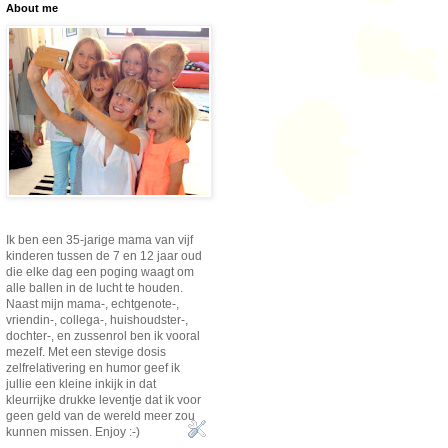
About me
Ik ben een 35-jarige mama van vijf
kinderen tussen de 7 en 12 jaar oud
die elke dag een poging waagt om
alle ballen in de lucht te houden.
Naast mijn mama-, echtgenote-,
vriendin-, collega-, huishoudster-,
dochter-, en zussenrol ben ik vooral
mezelf. Met een stevige dosis
zelfrelativering en humor geef ik
jullie een kleine inkijk in dat
kleurrijke drukke leventje dat ik voor
geen geld van de wereld meer zou
kunnen missen. Enjoy :-)