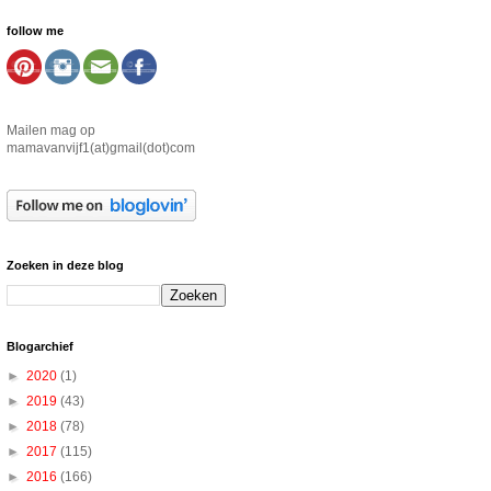
follow me
Mailen mag op
mamavanvijf1(at)gmail(dot)com
Zoeken in deze blog
Blogarchief
►
2020
(1)
►
2019
(43)
►
2018
(78)
►
2017
(115)
►
2016
(166)