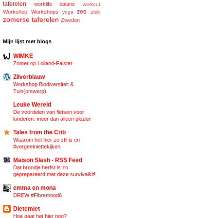
taferelen
worklife balans
workout
zee
Workshop
Workshops
ziek
yoga
zomerse taferelen
Zweden
Mijn lijst met blogs
WIMKE
Zomer op Lolland-Falster
Zilverblauw
Workshop Biodiversiteit &
Tuin(ontwerp)
Leuke Wereld
De voordelen van fietsen voor
kinderen: meer dan alleen plezier
Tales from the Crib
Waarom het hier zo stil is en
#vergeetniettekijken
Maison Slash - RSS Feed
Dat broodje herfst is zo
geprepareerd met deze survivalkit!
emma en mona
DREW #Fibremood6
Dietemiet
Hoe gaat het hier nog?