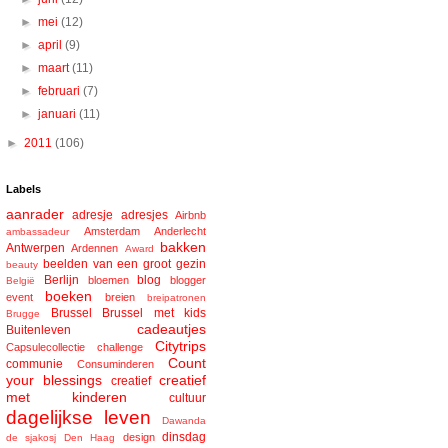
►
mei
(12)
►
april
(9)
►
maart
(11)
►
februari
(7)
►
januari
(11)
►
2011
(106)
Labels
aanrader
adresje
adresjes
Airbnb
Amsterdam
Anderlecht
ambassadeur
bakken
Antwerpen
Ardennen
Award
beelden van een groot gezin
beauty
Berlijn
blog
bloemen
blogger
België
boeken
event
breien
breipatronen
Brussel
Brussel met kids
Brugge
cadeautjes
Buitenleven
Citytrips
Capsulecollectie
challenge
Count
communie
Consuminderen
your blessings
creatief
creatief
met kinderen
cultuur
dagelijkse leven
Dawanda
dinsdag
design
de sjakosj
Den Haag