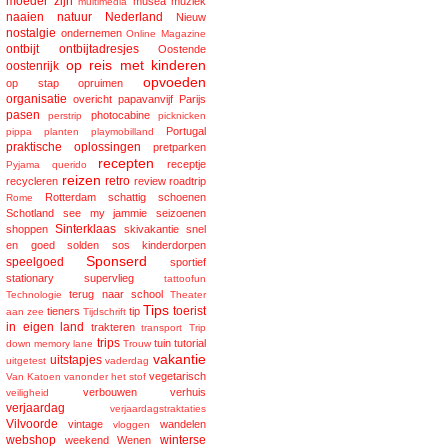
moeder zijn
musea
muziek
multimedia
naaien
natuur
Nederland
Nieuw
nostalgie
ondernemen
Online Magazine
ontbijt
ontbijtadresjes
Oostende
op reis met kinderen
oostenrijk
opvoeden
op stap
opruimen
organisatie
overicht
papavanvijf
Parijs
pasen
photocabine
perstrip
picknicken
Portugal
pippa
planten
playmobilland
praktische oplossingen
pretparken
recepten
receptje
Pyjama
querido
reizen
retro
recycleren
review
roadtrip
Rotterdam
schattig
schoenen
Rome
Schotland
see my jammie
seizoenen
Sinterklaas
shoppen
skivakantie
snel
en goed
solden
sos kinderdorpen
Sponserd
speelgoed
sportief
stationary
supervlieg
tattoofun
terug naar school
Technologie
Theater
Tips
toerist
tieners
tip
aan zee
Tijdschrift
in eigen land
trakteren
transport
Trip
trips
tuin
tutorial
down memory lane
Trouw
vakantie
uitstapjes
uitgetest
vaderdag
vegetarisch
Van Katoen
vanonder het stof
verbouwen
verhuis
veiligheid
verjaardag
verjaardagstraktaties
Vilvoorde
vintage
wandelen
vloggen
webshop
winterse
weekend
Wenen