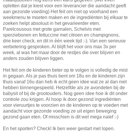
opletten dat je kiest voor een leverancier die aandacht geeft
aan gezonde voeding) Het feit om niet op voorhand een
weekmenu te moeten maken en de ingrediënten bij elkaar te
zoeken helpt absoluut in het gevarieerder eten.
Parelcousous met grote garnalen, Schelvis met
sperziebonen en fettuccine met citroen en champignons,
drie keer check. en dit in één week tijd :-). Van een serieuse
verbetering gesproken. Al blijft het voor ons max 3x per
week, al was het maar door de restjes die over blijven en
anders zouden blijven liggen.
Het feit om de kinderen beter op te volgen is volledig de mist
in gegaan. Als je pas thuis bent om 18u en de kinderen zijn
thuis vanaf 16u dan heb ik echt geen idee wat ze al dan niet
hebben binnengespeeld. Hetzelfde als ze avondeten bij de
babysit of bij de grootouders. Nog geen idee hoe ik dit onder
controle zou krijgen. Al hoop ik door gezond ingrediënten
voor vieruurtjes te voorzien en de kinderen op te voeden met
aandacht voor gezonde voeding ze uit eigen beweging
gezond gaan eten. Of misschien is dit wel mega naïef :-)
En het sporten? Check! Ik ben weer gestart met lopen.