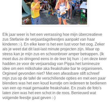
Elk jaar weer is het een verrassing hoe mijn übercreatieve
zus Stefanie de verjaardagsfeestjes aanpakt van haar
kinderen :-). En elke keer is het een lust voor het oog. Zeker
als je weet dat dit last-last minute projecten zijn. Maar op
stress kan je mijn zus en schoonbroer amper betrappen. (Ik
moet dus zo dringend eens in de leer bij hun :-) en deze keer
hadden ze voor de verjaarsdag van Pippa het lumineuze
idee om een milkshake aka freakshake bar te organiseren.
Orgineel gevonden niet? Met een afwasbare stift schreef
mijn zus op de tafel de verschillende opties en met een paar
blenders was het een koud kunstje om iedereen te bedienen
van een op maat gemaakte freakshake. En zoals de foto's
laten zien was het een schot in de roos. Benieuwd wat
volgende feestje gaat geven :-)