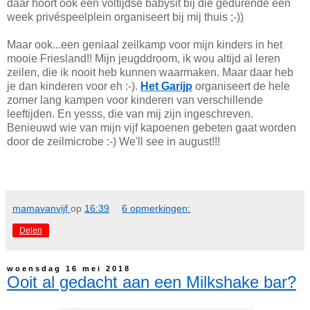
daar hoort ook een voltijdse babysit bij die gedurende een
week privéspeelplein organiseert bij mij thuis ;-))
Maar ook...een geniaal zeilkamp voor mijn kinders in het
mooie Friesland!! Mijn jeugddroom, ik wou altijd al leren
zeilen, die ik nooit heb kunnen waarmaken. Maar daar heb
je dan kinderen voor eh :-).
Het Garijp
organiseert de hele
zomer lang kampen voor kinderen van verschillende
leeftijden. En yesss, die van mij zijn ingeschreven.
Benieuwd wie van mijn vijf kapoenen gebeten gaat worden
door de zeilmicrobe :-) We'll see in august!!!
mamavanvijf
op
16:39
6 opmerkingen:
Delen
woensdag 16 mei 2018
Ooit al gedacht aan een Milkshake bar?