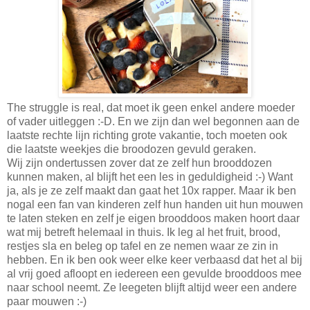
The struggle is real, dat moet ik geen enkel andere moeder
of vader uitleggen :-D. En we zijn dan wel begonnen aan de
laatste rechte lijn richting grote vakantie, toch moeten ook
die laatste weekjes die broodozen gevuld geraken.
Wij zijn ondertussen zover dat ze zelf hun brooddozen
kunnen maken, al blijft het een les in geduldigheid :-) Want
ja, als je ze zelf maakt dan gaat het 10x rapper. Maar ik ben
nogal een fan van kinderen zelf hun handen uit hun mouwen
te laten steken en zelf je eigen brooddoos maken hoort daar
wat mij betreft helemaal in thuis. Ik leg al het fruit, brood,
restjes sla en beleg op tafel en ze nemen waar ze zin in
hebben. En ik ben ook weer elke keer verbaasd dat het al bij
al vrij goed afloopt en iedereen een gevulde brooddoos mee
naar school neemt. Ze leegeten blijft altijd weer een andere
paar mouwen :-)