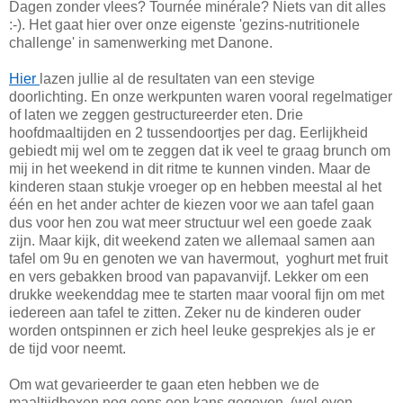
Dagen zonder vlees? Tournée minérale? Niets van dit alles
:-). Het gaat hier over onze eigenste 'gezins-nutritionele
challenge' in samenwerking met Danone.
Hier
lazen jullie al de resultaten van een stevige
doorlichting. En onze werkpunten waren vooral regelmatiger
of laten we zeggen gestructureerder eten. Drie
hoofdmaaltijden en 2 tussendoortjes per dag. Eerlijkheid
gebiedt mij wel om te zeggen dat ik veel te graag brunch om
mij in het weekend in dit ritme te kunnen vinden. Maar de
kinderen staan stukje vroeger op en hebben meestal al het
één en het ander achter de kiezen voor we aan tafel gaan
dus voor hen zou wat meer structuur wel een goede zaak
zijn. Maar kijk, dit weekend zaten we allemaal samen aan
tafel om 9u en genoten we van havermout, yoghurt met fruit
en vers gebakken brood van papavanvijf. Lekker om een
drukke weekenddag mee te starten maar vooral fijn om met
iedereen aan tafel te zitten. Zeker nu de kinderen ouder
worden ontspinnen er zich heel leuke gesprekjes als je er
de tijd voor neemt.
Om wat gevarieerder te gaan eten hebben we de
maaltijdboxen nog eens een kans gegeven. (wel even