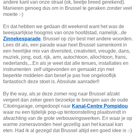
andere kant van onze straat (ok, beetje breed gerekend).
Manieren genoeg dus om in Brussel te geraken zonder veel
moeite :-)
En dat hebben we gedaan dit weekend want het was de
tweejaarlijkse hoogmis van onze hoofdstad, namelijk...de
Zinnekesparade
. Brussel op zijn best met andere woorden.
Lees dit als, een parade waar heel Brussel samenkomt in
een heerlijke mix van diversiteit, creativiteit, vreugde, dans,
muziek, jong, oud, rijk, arm, autochtoon, allochtoon, frans,
nederlands,...En als je weet dat alle tenues, installaties en
instrumenten zelf uitgevonden en gemaakt zijn met
beperkte middelen dan besef je pas hoe ongelooflijk
fantastisch deze stoet is. Absolute aanrader!!
By the way, als je deze zomer nog naar Brussel afzakt
vergeet dan zeker geen bezoekje te brengen aan de oude
Citoëngarage, omgedoopt naar
Kanal-Centre Pompidou
waar nu een tijdelijk pop-up tentoonstelling plaatsvindt in
afwachting van de grote verbouwingswerken. En waar je op
warme zomeravonden heel gezellig aan het kanaal kan
eten. Had ik al gezegd dat Brussel altijd een goed idee is :-)