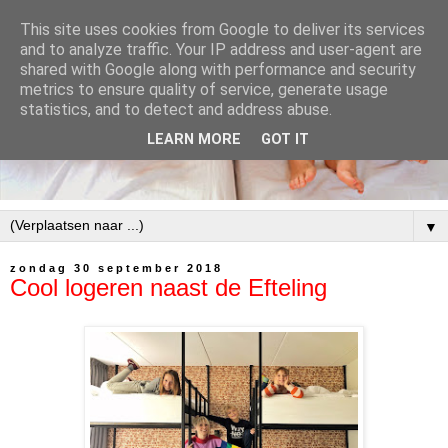
This site uses cookies from Google to deliver its services
and to analyze traffic. Your IP address and user-agent are
shared with Google along with performance and security
metrics to ensure quality of service, generate usage
statistics, and to detect and address abuse.
LEARN MORE
GOT IT
▼
zondag 30 september 2018
Cool logeren naast de Efteling