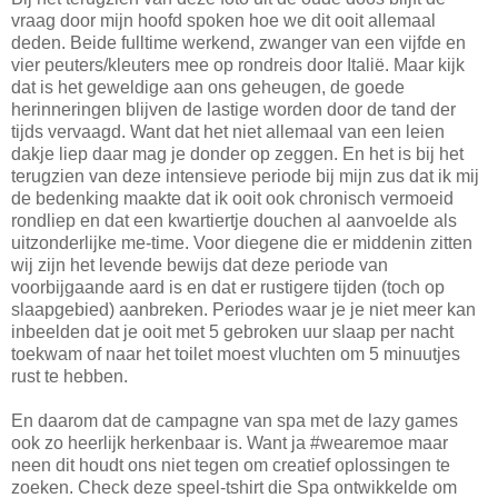
vraag door mijn hoofd spoken hoe we dit ooit allemaal
deden. Beide fulltime werkend, zwanger van een vijfde en
vier peuters/kleuters mee op rondreis door Italië. Maar kijk
dat is het geweldige aan ons geheugen, de goede
herinneringen blijven de lastige worden door de tand der
tijds vervaagd. Want dat het niet allemaal van een leien
dakje liep daar mag je donder op zeggen. En het is bij het
terugzien van deze intensieve periode bij mijn zus dat ik mij
de bedenking maakte dat ik ooit ook chronisch vermoeid
rondliep en dat een kwartiertje douchen al aanvoelde als
uitzonderlijke me-time. Voor diegene die er middenin zitten
wij zijn het levende bewijs dat deze periode van
voorbijgaande aard is en dat er rustigere tijden (toch op
slaapgebied) aanbreken. Periodes waar je je niet meer kan
inbeelden dat je ooit met 5 gebroken uur slaap per nacht
toekwam of naar het toilet moest vluchten om 5 minuutjes
rust te hebben.
En daarom dat de campagne van spa met de lazy games
ook zo heerlijk herkenbaar is. Want ja #wearemoe maar
neen dit houdt ons niet tegen om creatief oplossingen te
zoeken. Check deze speel-tshirt die Spa ontwikkelde om