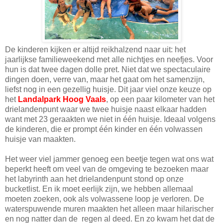
De kinderen kijken er altijd reikhalzend naar uit: het
jaarlijkse familieweekend met alle nichtjes en neefjes. Voor
hun is dat twee dagen dolle pret. Niet dat we spectaculaire
dingen doen, verre van, maar het gaat om het samenzijn,
liefst nog in een gezellig huisje. Dit jaar viel onze keuze op
het
Landalpark Hoog Vaals
, op een paar kilometer van het
drielandenpunt waar we twee huisje naast elkaar hadden
want met 23 geraakten we niet in één huisje. Ideaal volgens
de kinderen, die er prompt één kinder en één volwassen
huisje van maakten.
Het weer viel jammer genoeg een beetje tegen wat ons wat
beperkt heeft om veel van de omgeving te bezoeken maar
het labyrinth aan het drielandenpunt stond op onze
bucketlist. En ik moet eerlijk zijn, we hebben allemaal
moeten zoeken, ook als volwassene loop je verloren. De
waterspuwende muren maakten het alleen maar hilarischer
en nog natter dan de regen al deed. En zo kwam het dat de