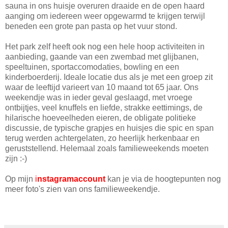
sauna in ons huisje overuren draaide en de open haard
aanging om iedereen weer opgewarmd te krijgen terwijl
beneden een grote pan pasta op het vuur stond.
Het park zelf heeft ook nog een hele hoop activiteiten in
aanbieding, gaande van een zwembad met glijbanen,
speeltuinen, sportaccomodaties, bowling en een
kinderboerderij. Ideale locatie dus als je met een groep zit
waar de leeftijd varieert van 10 maand tot 65 jaar. Ons
weekendje was in ieder geval geslaagd, met vroege
ontbijtjes, veel knuffels en liefde, strakke eettimings, de
hilarische hoeveelheden eieren, de obligate politieke
discussie, de typische grapjes en huisjes die spic en span
terug werden achtergelaten, zo heerlijk herkenbaar en
geruststellend. Helemaal zoals familieweekends moeten
zijn :-)
Op mijn
i
nstagramaccount
kan je via de hoogtepunten nog
meer foto's zien van ons familieweekendje.