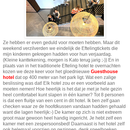
Ze hebben er even geduld voor moeten hebben. Maar dit
weekend verzilverden we eindelijk de Eftelingtickets die
mijn kinderen gekregen hadden voor hun verjaardag.
(Kleine kanttekening, morgen is Kato terug jarig ;-)) En in
plaats van in het traditionele Efteling hotel te overnachten
kozen we deze keer voor het gloednieuwe
Guesthouse
hotel
dat op 400 meter van het park ligt. Wat een zalige
beslissing was dat! Elk hotel zou er een voorbeeld aan
moeten nemen! Hoe heerlijk is het dat je met je hele gezin
heel comfortabel kunt slapen in één kamer? Tot 8 personen
is dat een fluitje van een cent in dit hotel. Ik ben zelf gaan
checken waar ze de hoofdkussen vandaan hadden gehaald
want die lagen heerlijk:-) De kamer op zich is niet extreem
groot maar gewoon heel handig ingericht. Je hebt zelf een
kamer met een zespersoonsbed! Daarnaast is het hotel zelf
ook helemaal voorzien op gezinnen, denk speelhoeken,