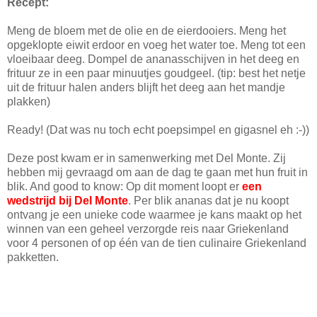
Recept:
Meng de bloem met de olie en de eierdooiers. Meng het
opgeklopte eiwit erdoor en voeg het water toe. Meng tot een
vloeibaar deeg. Dompel de ananasschijven in het deeg en
frituur ze in een paar minuutjes goudgeel. (tip: best het netje
uit de frituur halen anders blijft het deeg aan het mandje
plakken)
Ready! (Dat was nu toch echt poepsimpel en gigasnel eh :-))
Deze post kwam er in samenwerking met Del Monte. Zij
hebben mij gevraagd om aan de dag te gaan met hun fruit in
blik. And good to know: Op dit moment loopt er
een
wedstrijd bij Del Monte
. Per blik ananas dat je nu koopt
ontvang je een unieke code waarmee je kans maakt op het
winnen van een geheel verzorgde reis naar Griekenland
voor 4 personen of op één van de tien culinaire Griekenland
pakketten.