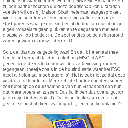
optimale omstandigheden worden gekweekt. En aangezien
zij een partner zochten die deze boodschap kon uitdragen
voelden wij ons bij Maison Slash helemaal aangesproken.
We organiseerden zelf een heuse mosseltrip voor onze
slashparents waar je met kind en al de boot op mocht om je
eigen mossels te gaan plukken en te degusteren met een
glaasje wij op het dek :-). De zeehondjes op de achtergrond
waren gewoon maar wat decor :-D
Soit, dat dat dus keigezellig was! En dat ik helemaal mee
ben in het verhaal dat door enkel nog MSC of ASC
gecertificeerde vis te kopen we de overbevissing kunnen
tegengaan. (beetje zoals in de houtindustrie waar het FSC
label al helemaal ingeburgerd is). Het is ook niet zo dat deze
vis daarom duurder is. Meer zelf, de harddiscounters scoren
zelf beter op de duurzaamheid van hun visaanbod dan hun
duurdere broers en zussen. Dus ja, ik ben dus overtuigd, ah
ja en mijn kinders ook :-D. Dat is het leuke aan een groot
gezin. Ge hebt al direct wat impact ;-) Doen jullie ook mee?