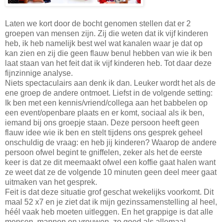
Laten we kort door de bocht genomen stellen dat er 2
groepen van mensen zijn. Zij die weten dat ik vijf kinderen
heb, ik heb namelijk best wel wat kanalen waar je dat op
kan zien en zij die geen flauw benul hebben van wie ik ben
laat staan van het feit dat ik vijf kinderen heb. Tot daar deze
fijnzinnige analyse.
Niets spectaculairs aan denk ik dan. Leuker wordt het als de
ene groep de andere ontmoet. Liefst in de volgende setting:
Ik ben met een kennis/vriend/collega aan het babbelen op
een event/openbare plaats en er komt, sociaal als ik ben,
iemand bij ons groepje staan. Deze persoon heeft geen
flauw idee wie ik ben en stelt tijdens ons gesprek geheel
onschuldig de vraag: en heb jij kinderen? Waarop de andere
persoon ofwel begint te gniffelen, zeker als het de eerste
keer is dat ze dit meemaakt ofwel een koffie gaat halen want
ze weet dat ze de volgende 10 minuten geen deel meer gaat
uitmaken van het gesprek.
Feit is dat deze situatie grof geschat wekelijks voorkomt. Dit
maal 52 x7 en je ziet dat ik mijn gezinssamenstelling al heel,
héél vaak heb moeten uitleggen. En het grappige is dat alle
mensen, mannen en vrouwen, zo goed als allemaal