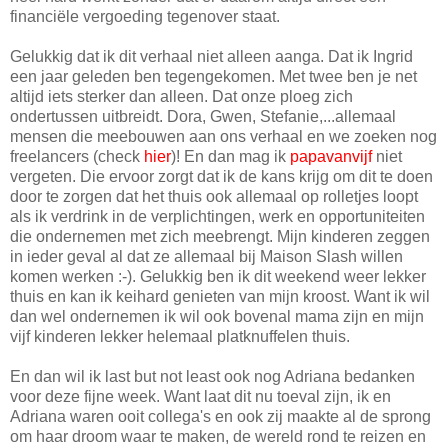
financiële vergoeding tegenover staat.
Gelukkig dat ik dit verhaal niet alleen aanga. Dat ik Ingrid
een jaar geleden ben tegengekomen. Met twee ben je net
altijd iets sterker dan alleen. Dat onze ploeg zich
ondertussen uitbreidt. Dora, Gwen, Stefanie,...allemaal
mensen die meebouwen aan ons verhaal en we zoeken nog
freelancers (check
hier
)! En dan mag ik
papavanvijf
niet
vergeten. Die ervoor zorgt dat ik de kans krijg om dit te doen
door te zorgen dat het thuis ook allemaal op rolletjes loopt
als ik verdrink in de verplichtingen, werk en opportuniteiten
die ondernemen met zich meebrengt. Mijn kinderen zeggen
in ieder geval al dat ze allemaal bij Maison Slash willen
komen werken :-). Gelukkig ben ik dit weekend weer lekker
thuis en kan ik keihard genieten van mijn kroost. Want ik wil
dan wel ondernemen ik wil ook bovenal mama zijn en mijn
vijf kinderen lekker helemaal platknuffelen thuis.
En dan wil ik last but not least ook nog Adriana bedanken
voor deze fijne week. Want laat dit nu toeval zijn, ik en
Adriana waren ooit collega's en ook zij maakte al de sprong
om haar droom waar te maken, de wereld rond te reizen en