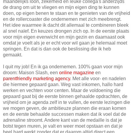
maandelijks loon, zekerheid en leuke collega's anderzijds
de drang om uit te vliegen en mijn eigen ding te kunnen
doen, op eigen benen te staan en te genieten van de vrijheid
en de rollercoaster die ondernemen met zich meebrengt.
Het idee waarmee ik dacht dit allemaal te combineren bleek
al snel naïef. En keuzes drongen zich op. In de eerste plaats
voor mijn eigen evenwicht en mijn gezin en daarnaast ook
omdat je voelt als je er echt voor wil gaan je helemaal moet
springen. En dat is dan ook de beslissing die ik heb
gemaakt.
I quit my job! En ik ga ondernemen. 100% gaan voor mijn
droom: Maison Slash, een
online magazine
en
parentfriendly marketing agency
. Met alle voor- en nadelen
die hiermee gepaard gaan. Weg vast inkomen, hallo hard
werken en vechten voor centen. Maar de voldoening die
gepaard gaat bij de eerste binnen gehaalde opdrachten, de
vrijheid om je agenda zelf in te vullen, de eerste lezingen die
we mogen geven, de ambitieuze plannen die eraan komen
en de eerste behaalde successen maken dat ik voel dat de
adrenaline stroomt. Andere kant van de medaille is dat je
botst tegen muren, je valt en weer moet opstaan en dat je
heel hard werkt zonder dat er daarom altijd direct een