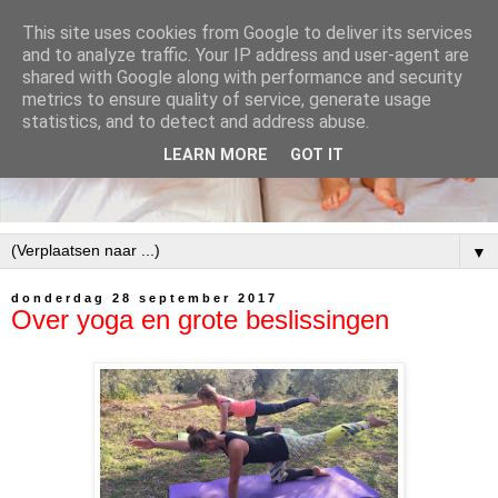
This site uses cookies from Google to deliver its services
and to analyze traffic. Your IP address and user-agent are
shared with Google along with performance and security
metrics to ensure quality of service, generate usage
statistics, and to detect and address abuse.
LEARN MORE
GOT IT
▼
donderdag 28 september 2017
Over yoga en grote beslissingen