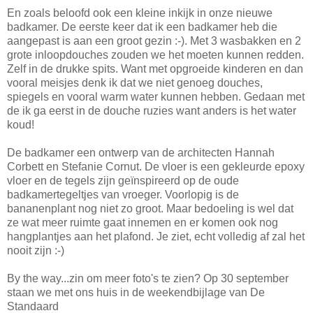
En zoals beloofd ook een kleine inkijk in onze nieuwe
badkamer. De eerste keer dat ik een badkamer heb die
aangepast is aan een groot gezin :-). Met 3 wasbakken en 2
grote inloopdouches zouden we het moeten kunnen redden.
Zelf in de drukke spits. Want met opgroeide kinderen en dan
vooral meisjes denk ik dat we niet genoeg douches,
spiegels en vooral warm water kunnen hebben. Gedaan met
de ik ga eerst in de douche ruzies want anders is het water
koud!
De badkamer een ontwerp van de architecten Hannah
Corbett en Stefanie Cornut. De vloer is een gekleurde epoxy
vloer en de tegels zijn geïnspireerd op de oude
badkamertegeltjes van vroeger. Voorlopig is de
bananenplant nog niet zo groot. Maar bedoeling is wel dat
ze wat meer ruimte gaat innemen en er komen ook nog
hangplantjes aan het plafond. Je ziet, echt volledig af zal het
nooit zijn :-)
By the way...zin om meer foto's te zien? Op 30 september
staan we met ons huis in de weekendbijlage van De
Standaard