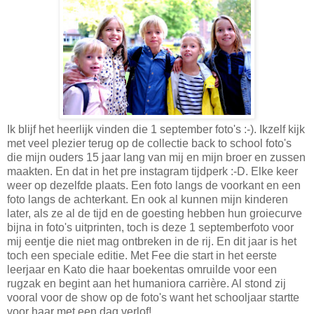
Ik blijf het heerlijk vinden die 1 september foto's :-). Ikzelf kijk
met veel plezier terug op de collectie back to school foto's
die mijn ouders 15 jaar lang van mij en mijn broer en zussen
maakten. En dat in het pre instagram tijdperk :-D. Elke keer
weer op dezelfde plaats. Een foto langs de voorkant en een
foto langs de achterkant. En ook al kunnen mijn kinderen
later, als ze al de tijd en de goesting hebben hun groiecurve
bijna in foto's uitprinten, toch is deze 1 septemberfoto voor
mij eentje die niet mag ontbreken in de rij. En dit jaar is het
toch een speciale editie. Met Fee die start in het eerste
leerjaar en Kato die haar boekentas omruilde voor een
rugzak en begint aan het humaniora carrière. Al stond zij
vooral voor de show op de foto's want het schooljaar startte
voor haar met een dag verlof!