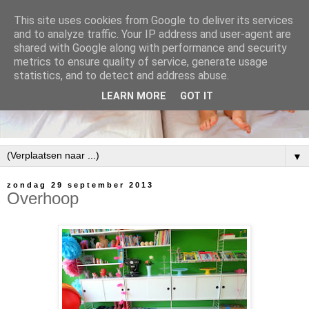
This site uses cookies from Google to deliver its services
and to analyze traffic. Your IP address and user-agent are
shared with Google along with performance and security
metrics to ensure quality of service, generate usage
statistics, and to detect and address abuse.
LEARN MORE
GOT IT
▼
zondag 29 september 2013
Overhoop