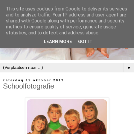
This site uses cookies from Google to deliver its services
and to analyze traffic. Your IP address and user-agent are
shared with Google along with performance and security
metrics to ensure quality of service, generate usage
statistics, and to detect and address abuse.
LEARN MORE
GOT IT
▼
zaterdag 12 oktober 2013
Schoolfotografie