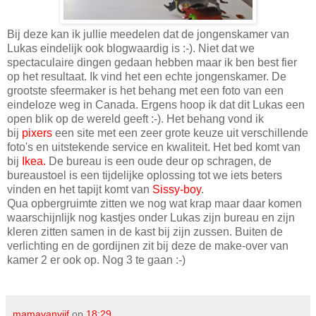
Bij deze kan ik jullie meedelen dat de jongenskamer van
Lukas eindelijk ook blogwaardig is :-). Niet dat we
spectaculaire dingen gedaan hebben maar ik ben best fier
op het resultaat. Ik vind het een echte jongenskamer. De
grootste sfeermaker is het behang met een foto van een
eindeloze weg in Canada. Ergens hoop ik dat dit Lukas een
open blik op de wereld geeft :-). Het behang vond ik
bij
pixers
een site met een zeer grote keuze uit verschillende
foto's en uitstekende service en kwaliteit. Het bed komt van
bij
Ikea
.
De bureau is een oude deur op schragen, de
bureaustoel is een tijdelijke oplossing tot we iets beters
vinden en het tapijt komt van
Sissy-boy
.
Qua opbergruimte zitten we nog wat krap maar daar komen
waarschijnlijk nog kastjes onder Lukas zijn bureau en zijn
kleren zitten samen in de kast bij zijn zussen. Buiten de
verlichting en de gordijnen zit bij deze de make-over van
kamer 2 er ook op. Nog 3 te gaan :-)
mamavanvijf
op
18:29