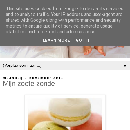
This site uses cookies from Google to deliver its services
and to analyze traffic. Your IP address and user-agent are
shared with Google along with performance and security
metrics to ensure quality of service, generate usage
statistics, and to detect and address abuse.
LEARN MORE
GOT IT
▼
maandag 7 november 2011
Mijn zoete zonde