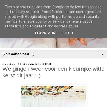
This site uses cookies from Google to deliver its services
and to analyze traffic. Your IP address and user-agent are
shared with Google along with performance and security
metrics to ensure quality of service, generate usage
statistics, and to detect and address abuse.
LEARN MORE
GOT IT
▼
zondag 30 december 2018
We gingen weer voor een kleurrijke witte
kerst dit jaar :-)