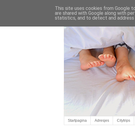
This site uses cookies from Google to 
are shared with Google along with per
statistics, and to detect and address
Startpagina
Adresjes
Citytrips