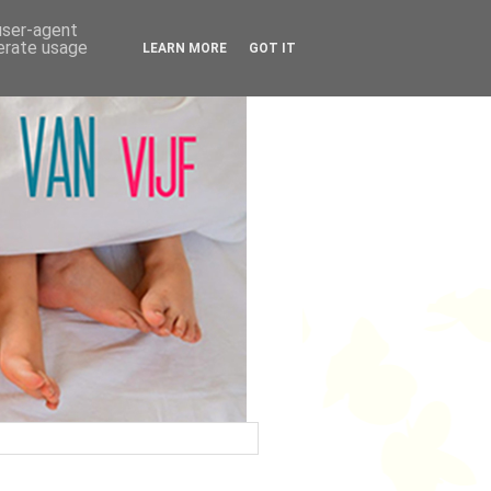
 user-agent
nerate usage
LEARN MORE
GOT IT