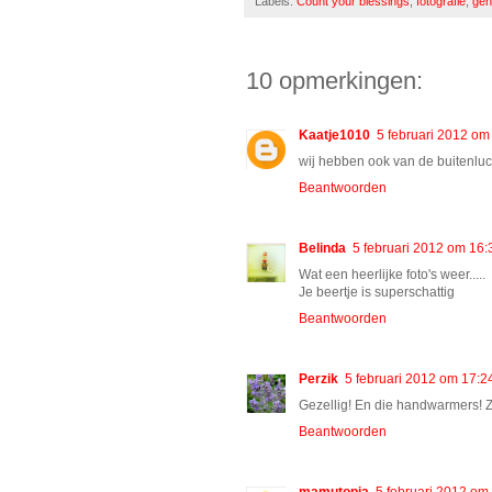
Labels:
Count your blessings
,
fotografie
,
gen
10 opmerkingen:
Kaatje1010
5 februari 2012 om
wij hebben ook van de buitenluch
Beantwoorden
Belinda
5 februari 2012 om 16:
Wat een heerlijke foto's weer.....
Je beertje is superschattig
Beantwoorden
Perzik
5 februari 2012 om 17:2
Gezellig! En die handwarmers! 
Beantwoorden