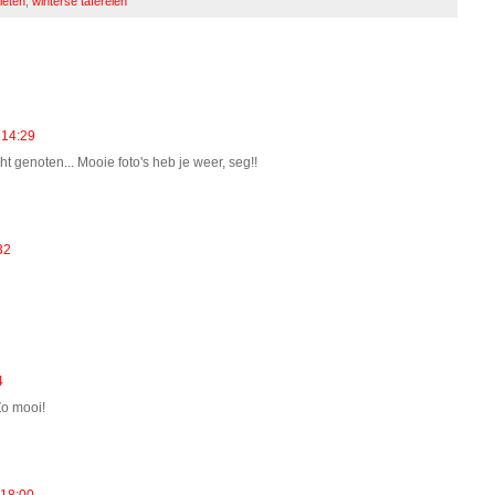
ieten
,
winterse taferelen
 14:29
t genoten... Mooie foto's heb je weer, seg!!
32
4
Zo mooi!