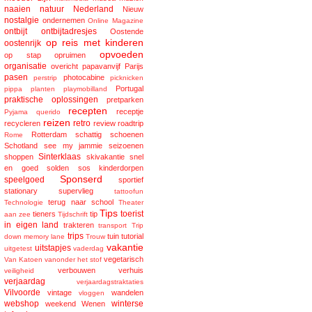
naaien
natuur
Nederland
Nieuw
nostalgie
ondernemen
Online Magazine
ontbijt
ontbijtadresjes
Oostende
op reis met kinderen
oostenrijk
opvoeden
op stap
opruimen
organisatie
overicht
papavanvijf
Parijs
pasen
photocabine
perstrip
picknicken
Portugal
pippa
planten
playmobilland
praktische oplossingen
pretparken
recepten
receptje
Pyjama
querido
reizen
retro
recycleren
review
roadtrip
Rotterdam
schattig
schoenen
Rome
Schotland
see my jammie
seizoenen
Sinterklaas
shoppen
skivakantie
snel
en goed
solden
sos kinderdorpen
Sponserd
speelgoed
sportief
stationary
supervlieg
tattoofun
terug naar school
Technologie
Theater
Tips
toerist
tieners
tip
aan zee
Tijdschrift
in eigen land
trakteren
transport
Trip
trips
tuin
tutorial
down memory lane
Trouw
vakantie
uitstapjes
uitgetest
vaderdag
vegetarisch
Van Katoen
vanonder het stof
verbouwen
verhuis
veiligheid
verjaardag
verjaardagstraktaties
Vilvoorde
vintage
wandelen
vloggen
webshop
winterse
weekend
Wenen