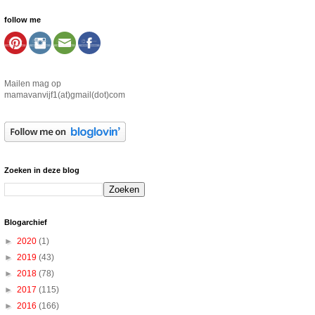
follow me
Mailen mag op
mamavanvijf1(at)gmail(dot)com
Zoeken in deze blog
Blogarchief
►
2020
(1)
►
2019
(43)
►
2018
(78)
►
2017
(115)
►
2016
(166)