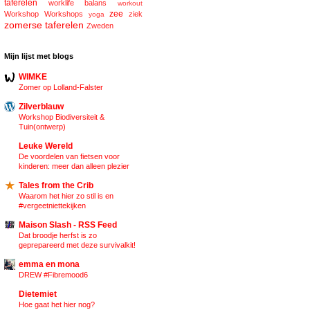
taferelen
worklife balans
workout
zee
Workshop
Workshops
ziek
yoga
zomerse taferelen
Zweden
Mijn lijst met blogs
WIMKE
Zomer op Lolland-Falster
Zilverblauw
Workshop Biodiversiteit &
Tuin(ontwerp)
Leuke Wereld
De voordelen van fietsen voor
kinderen: meer dan alleen plezier
Tales from the Crib
Waarom het hier zo stil is en
#vergeetniettekijken
Maison Slash - RSS Feed
Dat broodje herfst is zo
geprepareerd met deze survivalkit!
emma en mona
DREW #Fibremood6
Dietemiet
Hoe gaat het hier nog?