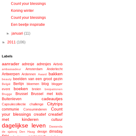
Count your blessings
Koning winter
Count your blessings
Een beetje inspiratie
►
januari
(11)
►
2011
(106)
Labels
aanrader
adresje
adresjes
Airbnb
Amsterdam
Anderlecht
ambassadeur
bakken
Antwerpen
Ardennen
Award
beelden van een groot gezin
beauty
Berlijn
blog
bloemen
blogger
België
boeken
event
breien
breipatronen
Brussel
Brussel met kids
Brugge
cadeautjes
Buitenleven
Citytrips
Capsulecollectie
challenge
Count
communie
Consuminderen
your blessings
creatief
creatief
met kinderen
cultuur
dagelijkse leven
Dawanda
dinsdag
design
de sjakosj
Den Haag