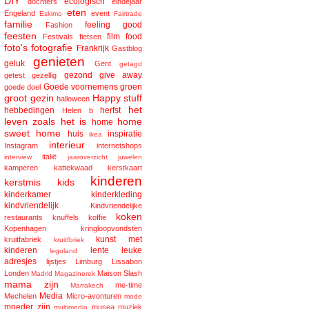
DIY
ecologisch
dochters
eindejaar
eten
Engeland
event
Eskimo
Fairtrade
familie
feeling good
Fashion
feesten
film
food
Festivals
fietsen
foto's
fotografie
Frankrijk
Gastblog
genieten
geluk
Gent
getagd
gezond
give away
getest
gezellig
Goede voornemens
groen
goede doel
groot gezin
Happy stuff
halloween
het
hebbedingen
herfst
Helen b
leven zoals het is
home
home
sweet home
huis
inspiratie
ikea
interieur
Instagram
internetshops
italië
interview
jaaroverzicht
juwelen
kamperen
kattekwaad
kerstkaart
kinderen
kerstmis
kids
kinderkamer
kinderkleding
kindvriendelijk
Kindvriendelijke
koken
restaurants
knuffels
koffie
Kopenhagen
kringloopvondsten
kunst met
kruitfabriek
kruitfbriek
kinderen
lente
leuke
legoland
adresjes
lijstjes
Limburg
Lissabon
Londen
Maison Slash
Madrid
Magazinerek
mama zijn
me-time
Marrakech
Media
Mechelen
Micro-avonturen
mode
moeder zijn
musea
muziek
multimedia