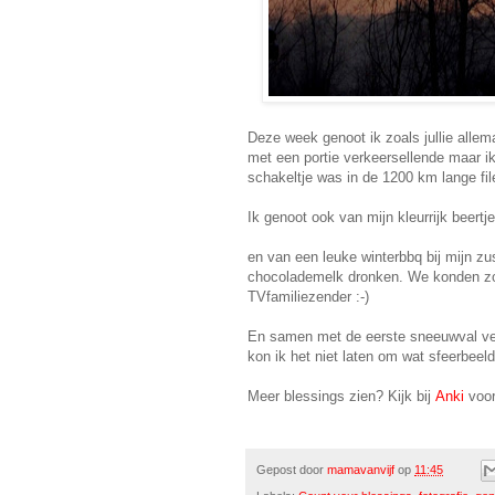
Deze week genoot ik zoals jullie allem
met een portie verkeersellende maar ik
schakeltje was in de 1200 km lange fil
Ik genoot ook van mijn kleurrijk beertj
en van een leuke winterbbq bij mijn z
chocolademelk dronken. We konden zo 
TVfamiliezender :-)
En samen met de eerste sneeuwval vers
kon ik het niet laten om wat sfeerbee
Meer blessings zien? Kijk bij
Anki
voor
Gepost door
mamavanvijf
op
11:45