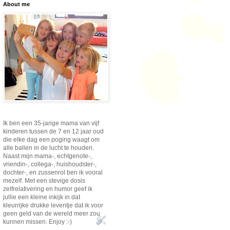
About me
Ik ben een 35-jarige mama van vijf
kinderen tussen de 7 en 12 jaar oud
die elke dag een poging waagt om
alle ballen in de lucht te houden.
Naast mijn mama-, echtgenote-,
vriendin-, collega-, huishoudster-,
dochter-, en zussenrol ben ik vooral
mezelf. Met een stevige dosis
zelfrelativering en humor geef ik
jullie een kleine inkijk in dat
kleurrijke drukke leventje dat ik voor
geen geld van de wereld meer zou
kunnen missen. Enjoy :-)