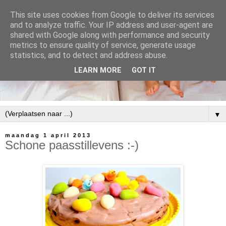
This site uses cookies from Google to deliver its services
and to analyze traffic. Your IP address and user-agent are
shared with Google along with performance and security
metrics to ensure quality of service, generate usage
statistics, and to detect and address abuse.
LEARN MORE
GOT IT
▼
maandag 1 april 2013
Schone paasstillevens :-)