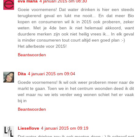
eva maria
4 januari 2015 om 08:30
Goeie voornemens! Dat water drinken is hier een steeds
terugkerend geval en lukt me nooit... En dat meer Bio
kopen en consumeren wil ik in 2015 ook proberen, zeker
weten. Met je 4de ben ik niet helemaal akkoord, want
duurdere merken zijn ook niet heilig vrees ik... In elk geval
is minder consumeren tout court altijd een goed plan :-)
Het allerbeste voor 2015!
Beantwoorden
Dita
4 januari 2015 om 09:04
Goede voornemens! Ik wil ook weer proberen meer naar de
markt te gaan. Toen we in het centrum woonden deed ik dit
wel maar nu we iets verder weg wonen schiet het er vaak
bij in
Beantwoorden
Liesellove
4 januari 2015 om 09:19
Dat water drinken zou ik ook meoten doen ;-) Ik schreef net