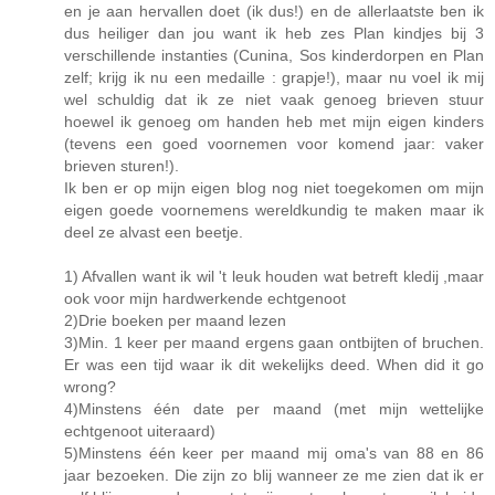
en je aan hervallen doet (ik dus!) en de allerlaatste ben ik
dus heiliger dan jou want ik heb zes Plan kindjes bij 3
verschillende instanties (Cunina, Sos kinderdorpen en Plan
zelf; krijg ik nu een medaille : grapje!), maar nu voel ik mij
wel schuldig dat ik ze niet vaak genoeg brieven stuur
hoewel ik genoeg om handen heb met mijn eigen kinders
(tevens een goed voornemen voor komend jaar: vaker
brieven sturen!).
Ik ben er op mijn eigen blog nog niet toegekomen om mijn
eigen goede voornemens wereldkundig te maken maar ik
deel ze alvast een beetje.
1) Afvallen want ik wil 't leuk houden wat betreft kledij ,maar
ook voor mijn hardwerkende echtgenoot
2)Drie boeken per maand lezen
3)Min. 1 keer per maand ergens gaan ontbijten of bruchen.
Er was een tijd waar ik dit wekelijks deed. When did it go
wrong?
4)Minstens één date per maand (met mijn wettelijke
echtgenoot uiteraard)
5)Minstens één keer per maand mij oma's van 88 en 86
jaar bezoeken. Die zijn zo blij wanneer ze me zien dat ik er