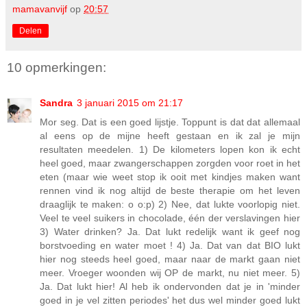
mamavanvijf
op
20:57
Delen
10 opmerkingen:
Sandra
3 januari 2015 om 21:17
Mor seg. Dat is een goed lijstje. Toppunt is dat dat allemaal
al eens op de mijne heeft gestaan en ik zal je mijn
resultaten meedelen. 1) De kilometers lopen kon ik echt
heel goed, maar zwangerschappen zorgden voor roet in het
eten (maar wie weet stop ik ooit met kindjes maken want
rennen vind ik nog altijd de beste therapie om het leven
draaglijk te maken: o o:p) 2) Nee, dat lukte voorlopig niet.
Veel te veel suikers in chocolade, één der verslavingen hier
3) Water drinken? Ja. Dat lukt redelijk want ik geef nog
borstvoeding en water moet ! 4) Ja. Dat van dat BIO lukt
hier nog steeds heel goed, maar naar de markt gaan niet
meer. Vroeger woonden wij OP de markt, nu niet meer. 5)
Ja. Dat lukt hier! Al heb ik ondervonden dat je in 'minder
goed in je vel zitten periodes' het dus wel minder goed lukt