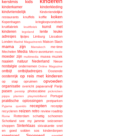
kinderen
kerstmis
kids
kinderkamer
kinderkleding
kindvriendelijk
Kindvriendelijke
koken
restaurants
knuffels
koffie
Kopenhagen
kringloopvondsten
kunst met
kruitfabriek
kruitfbriek
kinderen
lente
leuke
legoland
adresjes
lijstjes
Limburg
Lissabon
Londen
Maison Slash
Madrid
Magazinerek
mama zijn
me-time
Marrakech
Media
Mechelen
Micro-avonturen
mode
moeder zijn
musea
muziek
multimedia
naaien
natuur
Nederland
Nieuw
nostalgie
ondernemen
Online Magazine
ontbijt
ontbijtadresjes
Oostende
op reis met kinderen
oostenrijk
opvoeden
op stap
opruimen
organisatie
overicht
papavanvijf
Parijs
pasen
photocabine
perstrip
picknicken
Portugal
pippa
planten
playmobilland
praktische oplossingen
pretparken
recepten
receptje
Pyjama
querido
reizen
retro
recycleren
review
roadtrip
Rotterdam
schattig
schoenen
Rome
Schotland
see my jammie
seizoenen
Sinterklaas
shoppen
skivakantie
snel
en goed
solden
sos kinderdorpen
Sponserd
speelgoed
sportief