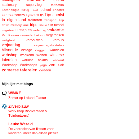
stationary
supervlieg
tattoofun
terug naar school
Technologie
Theater
Tips
toerist
tieners
tip
aan zee
Tijdschrift
in eigen land
trakteren
transport
Trip
trips
tuin
tutorial
down memory lane
Trouw
vakantie
uitstapjes
uitgetest
vaderdag
vegetarisch
Van Katoen
vanonder het stof
verbouwen
verhuis
veiligheid
verjaardag
verjaardagstraktaties
Vilvoorde
vintage
wandelen
vloggen
webshop
winterse
weekend
Wenen
taferelen
worklife balans
workout
zee
Workshop
Workshops
ziek
yoga
zomerse taferelen
Zweden
Mijn lijst met blogs
WIMKE
Zomer op Lolland-Falster
Zilverblauw
Workshop Biodiversiteit &
Tuin(ontwerp)
Leuke Wereld
De voordelen van fietsen voor
kinderen: meer dan alleen plezier