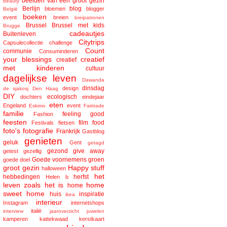
beelden van een groot gezin
beauty
Berlijn
blog
bloemen
blogger
België
boeken
event
breien
breipatronen
Brussel
Brussel met kids
Brugge
cadeautjes
Buitenleven
Citytrips
Capsulecollectie
challenge
Count
communie
Consuminderen
your blessings
creatief
creatief
met kinderen
cultuur
dagelijkse leven
Dawanda
dinsdag
design
de sjakosj
Den Haag
DIY
ecologisch
dochters
eindejaar
eten
Engeland
event
Eskimo
Fairtrade
familie
feeling good
Fashion
feesten
film
food
Festivals
fietsen
foto's
fotografie
Frankrijk
Gastblog
genieten
geluk
Gent
getagd
gezond
give away
getest
gezellig
Goede voornemens
groen
goede doel
groot gezin
Happy stuff
halloween
het
hebbedingen
herfst
Helen b
leven zoals het is
home
home
sweet home
huis
inspiratie
ikea
interieur
Instagram
internetshops
italië
interview
jaaroverzicht
juwelen
kamperen
kattekwaad
kerstkaart