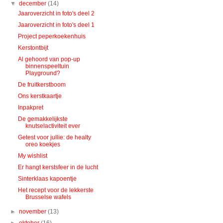
▼
december
(14)
Jaaroverzicht in foto's deel 2
Jaaroverzicht in foto's deel 1
Project peperkoekenhuis
Kerstontbijt
Al gehoord van pop-up
binnenspeeltuin
Playground?
De fruitkerstboom
Ons kerstkaartje
Inpakpret
De gemakkelijkste
knutselactiviteit ever
Getest voor jullie: de healty
oreo koekjes
My wishlist
Er hangt kerstsfeer in de lucht
Sinterklaas kapoentje
Het recept voor de lekkerste
Brusselse wafels
►
november
(13)