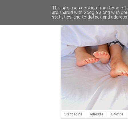
This site uses cookies from Google to 
are shared with Google along with per
statistics, and to detect and address
Startpagina
Adresjes
Citytrips