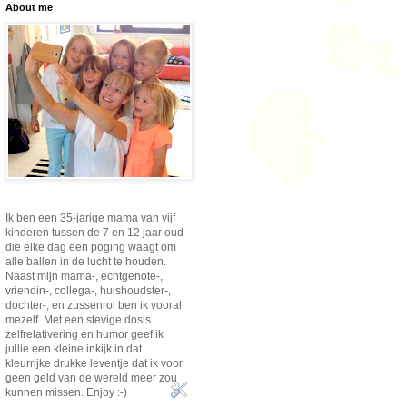
About me
Ik ben een 35-jarige mama van vijf
kinderen tussen de 7 en 12 jaar oud
die elke dag een poging waagt om
alle ballen in de lucht te houden.
Naast mijn mama-, echtgenote-,
vriendin-, collega-, huishoudster-,
dochter-, en zussenrol ben ik vooral
mezelf. Met een stevige dosis
zelfrelativering en humor geef ik
jullie een kleine inkijk in dat
kleurrijke drukke leventje dat ik voor
geen geld van de wereld meer zou
kunnen missen. Enjoy :-)