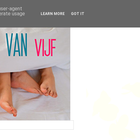
 user-agent
nerate usage
LEARN MORE
GOT IT