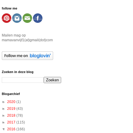
follow me
Mailen mag op
mamavanvijf1(at)gmail(dot)com
Zoeken in deze blog
Blogarchief
►
2020
(1)
►
2019
(43)
►
2018
(78)
►
2017
(115)
▼
2016
(166)