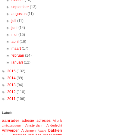
►
oktober
(16)
►
september
(13)
►
augustus
(11)
►
juli
(11)
►
juni
(14)
►
mei
(15)
►
april
(16)
►
maart
(17)
►
februari
(14)
►
januari
(12)
►
2015
(132)
►
2014
(89)
►
2013
(94)
►
2012
(110)
►
2011
(106)
Labels
aanrader
adresje
adresjes
Airbnb
Amsterdam
Anderlecht
ambassadeur
bakken
Antwerpen
Ardennen
Award