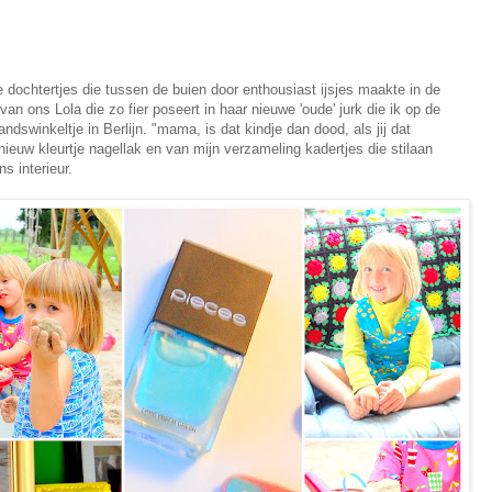
e dochtertjes die tussen de buien door enthousiast ijsjes maakte in de
an ons Lola die zo fier poseert in haar nieuwe 'oude' jurk die ik op de
dswinkeltje in Berlijn. "mama, is dat kindje dan dood, als jij dat
euw kleurtje nagellak en van mijn verzameling kadertjes die stilaan
s interieur.