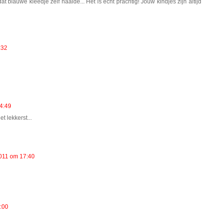
at blauwe kleedje zelf naaide... Het is echt prachtig! Jouw kindjes zijn altijd
:32
4:49
et lekkerst...
011 om 17:40
:00