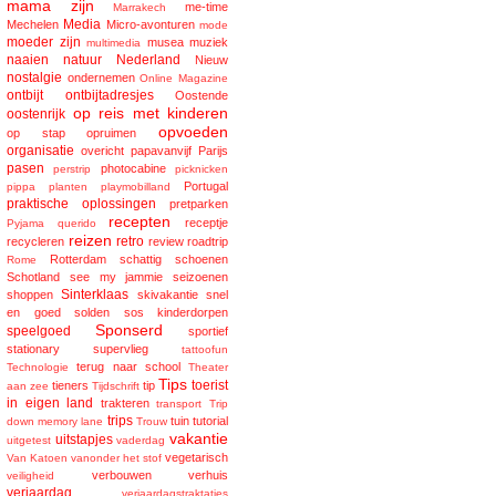
mama zijn
me-time
Marrakech
Media
Mechelen
Micro-avonturen
mode
moeder zijn
musea
muziek
multimedia
naaien
natuur
Nederland
Nieuw
nostalgie
ondernemen
Online Magazine
ontbijt
ontbijtadresjes
Oostende
op reis met kinderen
oostenrijk
opvoeden
op stap
opruimen
organisatie
overicht
papavanvijf
Parijs
pasen
photocabine
perstrip
picknicken
Portugal
pippa
planten
playmobilland
praktische oplossingen
pretparken
recepten
receptje
Pyjama
querido
reizen
retro
recycleren
review
roadtrip
Rotterdam
schattig
schoenen
Rome
Schotland
see my jammie
seizoenen
Sinterklaas
shoppen
skivakantie
snel
en goed
solden
sos kinderdorpen
Sponserd
speelgoed
sportief
stationary
supervlieg
tattoofun
terug naar school
Technologie
Theater
Tips
toerist
tieners
tip
aan zee
Tijdschrift
in eigen land
trakteren
transport
Trip
trips
tuin
tutorial
down memory lane
Trouw
vakantie
uitstapjes
uitgetest
vaderdag
vegetarisch
Van Katoen
vanonder het stof
verbouwen
verhuis
veiligheid
verjaardag
verjaardagstraktaties