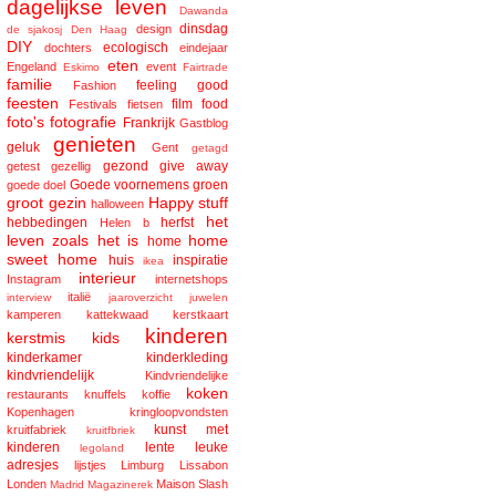
dagelijkse leven
Dawanda
dinsdag
design
de sjakosj
Den Haag
DIY
ecologisch
dochters
eindejaar
eten
Engeland
event
Eskimo
Fairtrade
familie
feeling good
Fashion
feesten
film
food
Festivals
fietsen
foto's
fotografie
Frankrijk
Gastblog
genieten
geluk
Gent
getagd
gezond
give away
getest
gezellig
Goede voornemens
groen
goede doel
groot gezin
Happy stuff
halloween
het
hebbedingen
herfst
Helen b
leven zoals het is
home
home
sweet home
huis
inspiratie
ikea
interieur
Instagram
internetshops
italië
interview
jaaroverzicht
juwelen
kamperen
kattekwaad
kerstkaart
kinderen
kerstmis
kids
kinderkamer
kinderkleding
kindvriendelijk
Kindvriendelijke
koken
restaurants
knuffels
koffie
Kopenhagen
kringloopvondsten
kunst met
kruitfabriek
kruitfbriek
kinderen
lente
leuke
legoland
adresjes
lijstjes
Limburg
Lissabon
Londen
Maison Slash
Madrid
Magazinerek