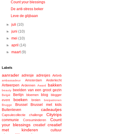
Count your blessings
De anti-stress beker
Leve de glijbaan
►
juli
(10)
►
juni
(10)
►
mei
(10)
►
april
(14)
►
maart
(9)
Labels
aanrader
adresje
adresjes
Airbnb
Amsterdam
Anderlecht
ambassadeur
bakken
Antwerpen
Ardennen
Award
beelden van een groot gezin
beauty
Berlijn
blog
bloemen
blogger
België
boeken
event
breien
breipatronen
Brussel
Brussel met kids
Brugge
cadeautjes
Buitenleven
Citytrips
Capsulecollectie
challenge
Count
communie
Consuminderen
your blessings
creatief
creatief
met kinderen
cultuur