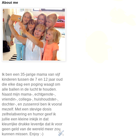
About me
Ik ben een 35-jarige mama van vijf
kinderen tussen de 7 en 12 jaar oud
die elke dag een poging waagt om
alle ballen in de lucht te houden.
Naast mijn mama-, echtgenote-,
vriendin-, collega-, huishoudster-,
dochter-, en zussenrol ben ik vooral
mezelf. Met een stevige dosis
zelfrelativering en humor geef ik
jullie een kleine inkijk in dat
kleurrijke drukke leventje dat ik voor
geen geld van de wereld meer zou
kunnen missen. Enjoy :-)