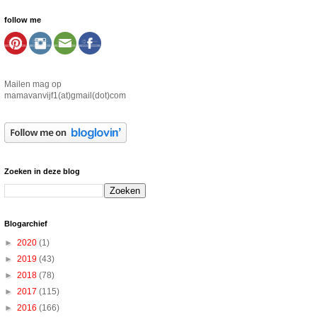
follow me
Mailen mag op
mamavanvijf1(at)gmail(dot)com
Zoeken in deze blog
Blogarchief
►
2020
(1)
►
2019
(43)
►
2018
(78)
►
2017
(115)
►
2016
(166)