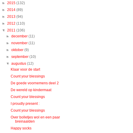
►
2015
(132)
►
2014
(89)
►
2013
(94)
►
2012
(110)
▼
2011
(106)
►
december
(11)
►
november
(11)
►
oktober
(9)
►
september
(10)
▼
augustus
(12)
Klaar voor de start
Count your blessings
De goede voornemens deel 2
De wereld op kindermaat
Count your blessings
I proudly present :
Count your blessings
Over bolletjes wol en een paar
breinaalden
Happy socks