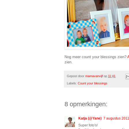
Nog meer count your blessings zien?
zien.
Gepost door
mamavanvijf
op
11:41
Labels:
Count your blessings
8 opmerkingen:
Katja (@Yane)
7 augustus 201
Super foto's!