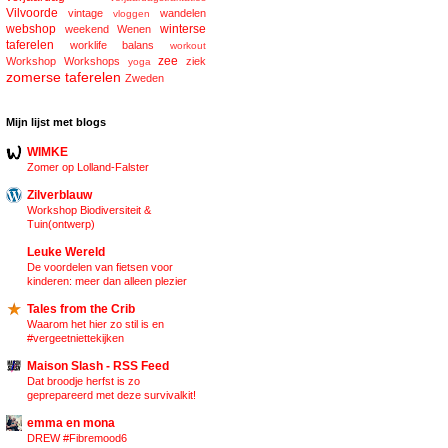
Vilvoorde
vintage
wandelen
vloggen
webshop
winterse
weekend
Wenen
taferelen
worklife balans
workout
zee
Workshop
Workshops
ziek
yoga
zomerse taferelen
Zweden
Mijn lijst met blogs
WIMKE
Zomer op Lolland-Falster
Zilverblauw
Workshop Biodiversiteit &
Tuin(ontwerp)
Leuke Wereld
De voordelen van fietsen voor
kinderen: meer dan alleen plezier
Tales from the Crib
Waarom het hier zo stil is en
#vergeetniettekijken
Maison Slash - RSS Feed
Dat broodje herfst is zo
geprepareerd met deze survivalkit!
emma en mona
DREW #Fibremood6