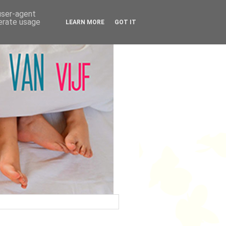
 user-agent
nerate usage
LEARN MORE
GOT IT