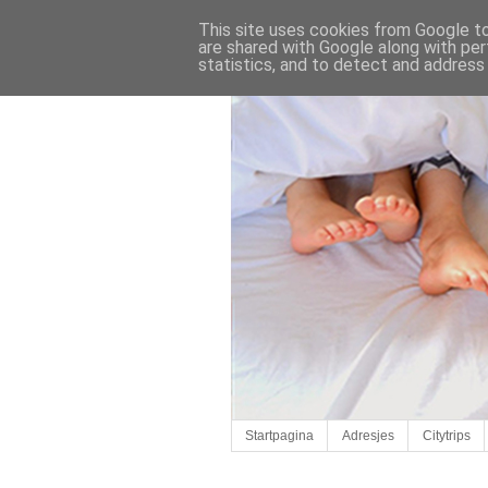
This site uses cookies from Google to 
are shared with Google along with per
statistics, and to detect and address
Startpagina
Adresjes
Citytrips