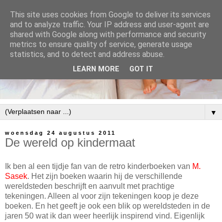
This site uses cookies from Google to deliver its services
and to analyze traffic. Your IP address and user-agent are
shared with Google along with performance and security
metrics to ensure quality of service, generate usage
statistics, and to detect and address abuse.
LEARN MORE
GOT IT
▼
woensdag 24 augustus 2011
De wereld op kindermaat
Ik ben al een tijdje fan van de retro kinderboeken van
M.
Sasek
. Het zijn boeken waarin hij de verschillende
wereldsteden beschrijft en aanvult met prachtige
tekeningen. Alleen al voor zijn tekeningen koop je deze
boeken. En het geeft je ook een blik op wereldsteden in de
jaren 50 wat ik dan weer heerlijk inspirend vind. Eigenlijk