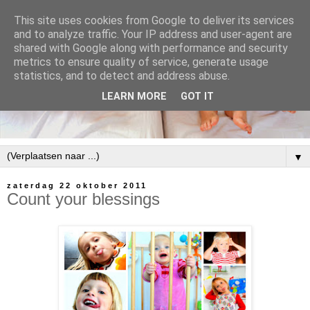
This site uses cookies from Google to deliver its services
and to analyze traffic. Your IP address and user-agent are
shared with Google along with performance and security
metrics to ensure quality of service, generate usage
statistics, and to detect and address abuse.
LEARN MORE
GOT IT
▼
zaterdag 22 oktober 2011
Count your blessings