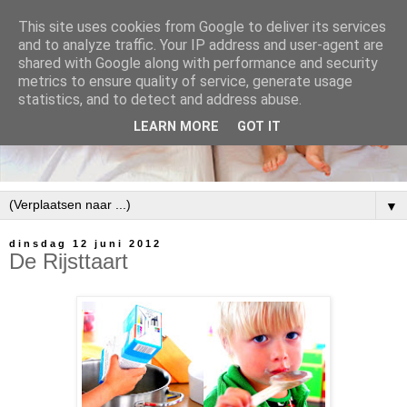
This site uses cookies from Google to deliver its services
and to analyze traffic. Your IP address and user-agent are
shared with Google along with performance and security
metrics to ensure quality of service, generate usage
statistics, and to detect and address abuse.
LEARN MORE
GOT IT
▼
dinsdag 12 juni 2012
De Rijsttaart