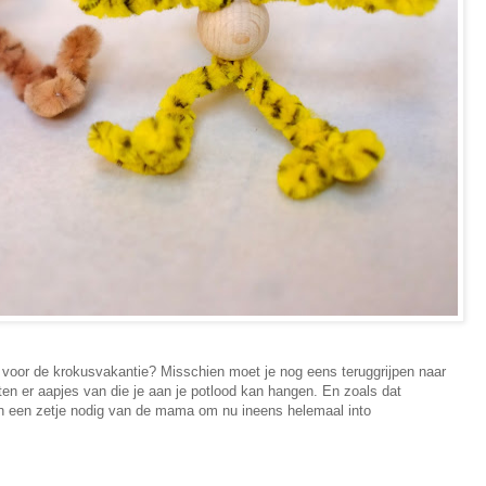
e voor de krokusvakantie? Misschien moet je nog eens teruggrijpen naar
kten er aapjes van die je aan je potlood kan hangen. En zoals dat
n een zetje nodig van de mama om nu ineens helemaal into