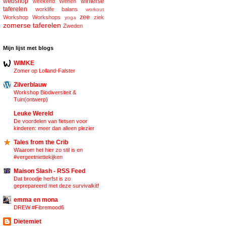
webshop
winterse
weekend
Wenen
taferelen
worklife balans
workout
zee
Workshop
Workshops
ziek
yoga
zomerse taferelen
Zweden
Mijn lijst met blogs
WIMKE
Zomer op Lolland-Falster
Zilverblauw
Workshop Biodiversiteit &
Tuin(ontwerp)
Leuke Wereld
De voordelen van fietsen voor
kinderen: meer dan alleen plezier
Tales from the Crib
Waarom het hier zo stil is en
#vergeetniettekijken
Maison Slash - RSS Feed
Dat broodje herfst is zo
geprepareerd met deze survivalkit!
emma en mona
DREW #Fibremood6
Dietemiet