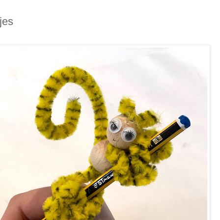
8
jes