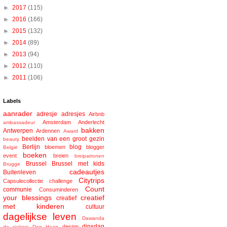
►
2017
(115)
►
2016
(166)
►
2015
(132)
►
2014
(89)
►
2013
(94)
►
2012
(110)
►
2011
(106)
Labels
aanrader
adresje
adresjes
Airbnb
Amsterdam
Anderlecht
ambassadeur
bakken
Antwerpen
Ardennen
Award
beelden van een groot gezin
beauty
Berlijn
blog
bloemen
blogger
België
boeken
event
breien
breipatronen
Brussel
Brussel met kids
Brugge
cadeautjes
Buitenleven
Citytrips
Capsulecollectie
challenge
Count
communie
Consuminderen
your blessings
creatief
creatief
met kinderen
cultuur
dagelijkse leven
Dawanda
dinsdag
design
de sjakosj
Den Haag