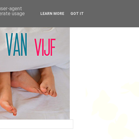
 user-agent
nerate usage
LEARN MORE
GOT IT