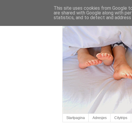
This site uses cookies from Google to 
are shared with Google along with per
statistics, and to detect and address
Startpagina
Adresjes
Citytrips