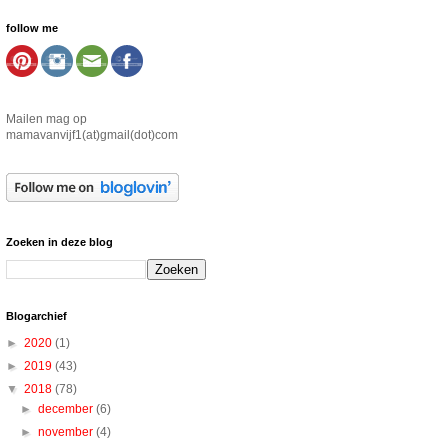
follow me
Mailen mag op
mamavanvijf1(at)gmail(dot)com
Zoeken in deze blog
Blogarchief
►
2020
(1)
►
2019
(43)
▼
2018
(78)
►
december
(6)
►
november
(4)