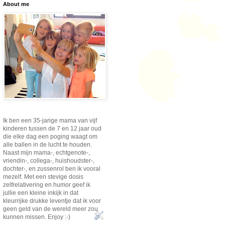
About me
Ik ben een 35-jarige mama van vijf
kinderen tussen de 7 en 12 jaar oud
die elke dag een poging waagt om
alle ballen in de lucht te houden.
Naast mijn mama-, echtgenote-,
vriendin-, collega-, huishoudster-,
dochter-, en zussenrol ben ik vooral
mezelf. Met een stevige dosis
zelfrelativering en humor geef ik
jullie een kleine inkijk in dat
kleurrijke drukke leventje dat ik voor
geen geld van de wereld meer zou
kunnen missen. Enjoy :-)