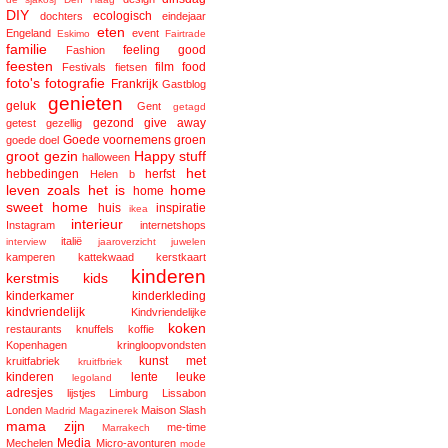
DIY
ecologisch
dochters
eindejaar
eten
Engeland
event
Eskimo
Fairtrade
familie
feeling good
Fashion
feesten
film
food
Festivals
fietsen
foto's
fotografie
Frankrijk
Gastblog
genieten
geluk
Gent
getagd
gezond
give away
getest
gezellig
Goede voornemens
groen
goede doel
groot gezin
Happy stuff
halloween
het
hebbedingen
herfst
Helen b
leven zoals het is
home
home
sweet home
huis
inspiratie
ikea
interieur
Instagram
internetshops
italië
interview
jaaroverzicht
juwelen
kamperen
kattekwaad
kerstkaart
kinderen
kerstmis
kids
kinderkamer
kinderkleding
kindvriendelijk
Kindvriendelijke
koken
restaurants
knuffels
koffie
Kopenhagen
kringloopvondsten
kunst met
kruitfabriek
kruitfbriek
kinderen
lente
leuke
legoland
adresjes
lijstjes
Limburg
Lissabon
Londen
Maison Slash
Madrid
Magazinerek
mama zijn
me-time
Marrakech
Media
Mechelen
Micro-avonturen
mode