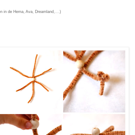
nden in de Hema, Ava, Dreamland,....)