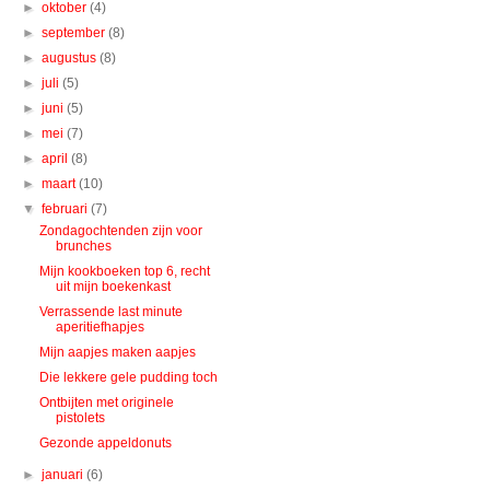
►
oktober
(4)
►
september
(8)
►
augustus
(8)
►
juli
(5)
►
juni
(5)
►
mei
(7)
►
april
(8)
►
maart
(10)
▼
februari
(7)
Zondagochtenden zijn voor
brunches
Mijn kookboeken top 6, recht
uit mijn boekenkast
Verrassende last minute
aperitiefhapjes
Mijn aapjes maken aapjes
Die lekkere gele pudding toch
Ontbijten met originele
pistolets
Gezonde appeldonuts
►
januari
(6)