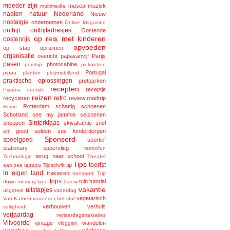
moeder zijn
musea
muziek
multimedia
naaien
natuur
Nederland
Nieuw
nostalgie
ondernemen
Online Magazine
ontbijt
ontbijtadresjes
Oostende
op reis met kinderen
oostenrijk
opvoeden
op stap
opruimen
organisatie
overicht
papavanvijf
Parijs
pasen
photocabine
perstrip
picknicken
Portugal
pippa
planten
playmobilland
praktische oplossingen
pretparken
recepten
receptje
Pyjama
querido
reizen
retro
recycleren
review
roadtrip
Rotterdam
schattig
schoenen
Rome
Schotland
see my jammie
seizoenen
Sinterklaas
shoppen
skivakantie
snel
en goed
solden
sos kinderdorpen
Sponserd
speelgoed
sportief
stationary
supervlieg
tattoofun
terug naar school
Technologie
Theater
Tips
toerist
tieners
tip
aan zee
Tijdschrift
in eigen land
trakteren
transport
Trip
trips
tuin
tutorial
down memory lane
Trouw
vakantie
uitstapjes
uitgetest
vaderdag
vegetarisch
Van Katoen
vanonder het stof
verbouwen
verhuis
veiligheid
verjaardag
verjaardagstraktaties
Vilvoorde
vintage
wandelen
vloggen