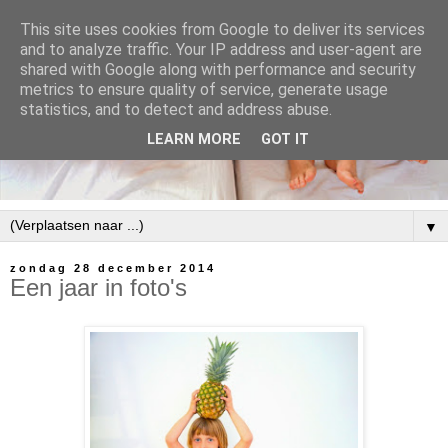
This site uses cookies from Google to deliver its services
and to analyze traffic. Your IP address and user-agent are
shared with Google along with performance and security
metrics to ensure quality of service, generate usage
statistics, and to detect and address abuse.
LEARN MORE
GOT IT
▼
zondag 28 december 2014
Een jaar in foto's