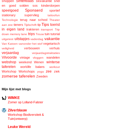
Sinterklaas
shoppen
skivakantie
snel
en goed
solden
sos kinderdorpen
Sponserd
speelgoed
sportief
stationary
supervlieg
tattoofun
terug naar school
Technologie
Theater
Tips
toerist
tieners
tip
aan zee
Tijdschrift
in eigen land
trakteren
transport
Trip
trips
tuin
tutorial
down memory lane
Trouw
vakantie
uitstapjes
uitgetest
vaderdag
vegetarisch
Van Katoen
vanonder het stof
verbouwen
verhuis
veiligheid
verjaardag
verjaardagstraktaties
Vilvoorde
vintage
wandelen
vloggen
webshop
winterse
weekend
Wenen
taferelen
worklife balans
workout
zee
Workshop
Workshops
ziek
yoga
zomerse taferelen
Zweden
Mijn lijst met blogs
WIMKE
Zomer op Lolland-Falster
Zilverblauw
Workshop Biodiversiteit &
Tuin(ontwerp)
Leuke Wereld