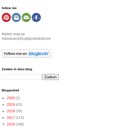
follow me
Mailen mag op
mamavanvijf1(at)gmail(dot)com
Zoeken in deze blog
Blogarchief
►
2020
(1)
►
2019
(43)
►
2018
(78)
►
2017
(115)
▼
2016
(166)