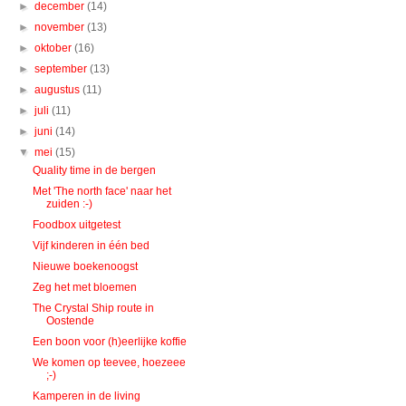
►
december
(14)
►
november
(13)
►
oktober
(16)
►
september
(13)
►
augustus
(11)
►
juli
(11)
►
juni
(14)
▼
mei
(15)
Quality time in de bergen
Met 'The north face' naar het
zuiden :-)
Foodbox uitgetest
Vijf kinderen in één bed
Nieuwe boekenoogst
Zeg het met bloemen
The Crystal Ship route in
Oostende
Een boon voor (h)eerlijke koffie
We komen op teevee, hoezeee
;-)
Kamperen in de living