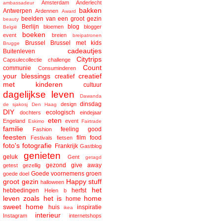
Amsterdam
Anderlecht
ambassadeur
bakken
Antwerpen
Ardennen
Award
beelden van een groot gezin
beauty
Berlijn
blog
bloemen
blogger
België
boeken
event
breien
breipatronen
Brussel
Brussel met kids
Brugge
cadeautjes
Buitenleven
Citytrips
Capsulecollectie
challenge
Count
communie
Consuminderen
your blessings
creatief
creatief
met kinderen
cultuur
dagelijkse leven
Dawanda
dinsdag
design
de sjakosj
Den Haag
DIY
ecologisch
dochters
eindejaar
eten
Engeland
event
Eskimo
Fairtrade
familie
feeling good
Fashion
feesten
film
food
Festivals
fietsen
foto's
fotografie
Frankrijk
Gastblog
genieten
geluk
Gent
getagd
gezond
give away
getest
gezellig
Goede voornemens
groen
goede doel
groot gezin
Happy stuff
halloween
het
hebbedingen
herfst
Helen b
leven zoals het is
home
home
sweet home
huis
inspiratie
ikea
interieur
Instagram
internetshops