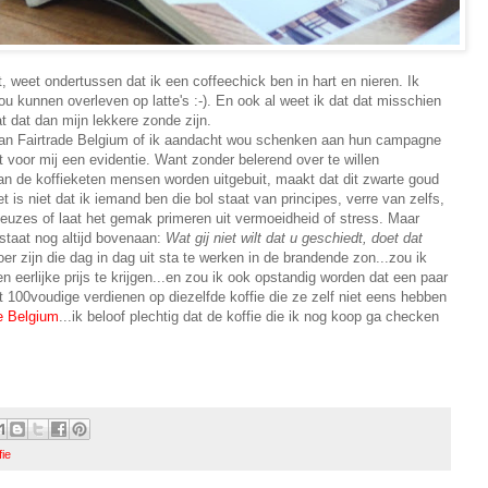
t, weet ondertussen dat ik een coffeechick ben in hart en nieren. Ik
ou kunnen overleven op latte's :-). En ook al weet ik dat dat misschien
aat dat dan mijn lekkere zonde zijn.
van Fairtrade Belgium of ik aandacht wou schenken aan hun campagne
dit voor mij een evidentie. Want zonder belerend over te willen
van de koffieketen mensen worden uitgebuit, maakt dat dit zwarte goud
t is niet dat ik iemand ben die bol staat van principes, verre van zelfs,
euzes of laat het gemak primeren uit vermoeidheid of stress. Maar
 staat nog altijd bovenaan:
Wat gij niet wilt dat u geschiedt, doet dat
oer zijn die dag in dag uit sta te werken in de brandende zon...zou ik
 eerlijke prijs te krijgen...en zou ik ook opstandig worden dat een paar
 100voudige verdienen op diezelfde koffie die ze zelf niet eens hebben
e Belgium
...ik beloof plechtig dat de koffie die ik nog koop ga checken
fie