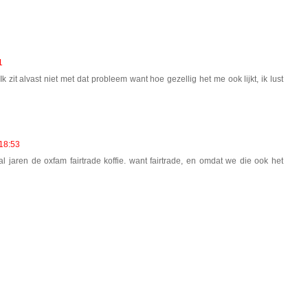
1
 Ik zit alvast niet met dat probleem want hoe gezellig het me ook lijkt, ik lust
18:53
ren de oxfam fairtrade koffie. want fairtrade, en omdat we die ook het