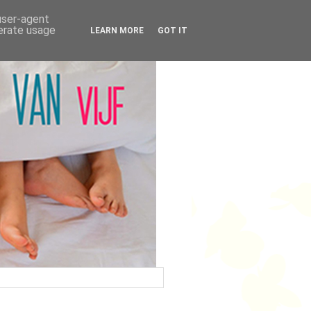
 user-agent
nerate usage
LEARN MORE
GOT IT