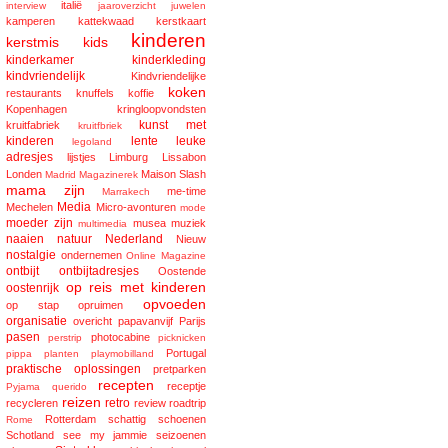
italië
interview
jaaroverzicht
juwelen
kamperen
kattekwaad
kerstkaart
kinderen
kerstmis
kids
kinderkamer
kinderkleding
kindvriendelijk
Kindvriendelijke
koken
restaurants
knuffels
koffie
Kopenhagen
kringloopvondsten
kunst met
kruitfabriek
kruitfbriek
kinderen
lente
leuke
legoland
adresjes
lijstjes
Limburg
Lissabon
Londen
Maison Slash
Madrid
Magazinerek
mama zijn
me-time
Marrakech
Media
Mechelen
Micro-avonturen
mode
moeder zijn
musea
muziek
multimedia
naaien
natuur
Nederland
Nieuw
nostalgie
ondernemen
Online Magazine
ontbijt
ontbijtadresjes
Oostende
op reis met kinderen
oostenrijk
opvoeden
op stap
opruimen
organisatie
overicht
papavanvijf
Parijs
pasen
photocabine
perstrip
picknicken
Portugal
pippa
planten
playmobilland
praktische oplossingen
pretparken
recepten
receptje
Pyjama
querido
reizen
retro
recycleren
review
roadtrip
Rotterdam
schattig
schoenen
Rome
Schotland
see my jammie
seizoenen