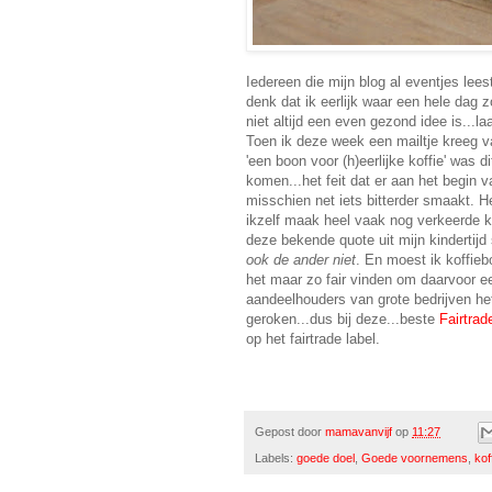
Iedereen die mijn blog al eventjes lees
denk dat ik eerlijk waar een hele dag z
niet altijd een even gezond idee is...l
Toen ik deze week een mailtje kreeg 
'een boon voor (h)eerlijke koffie' was 
komen...het feit dat er aan het begin 
misschien net iets bitterder smaakt. He
ikzelf maak heel vaak nog verkeerde k
deze bekende quote uit mijn kindertijd
ook de ander niet
. En moest ik koffieb
het maar zo fair vinden om daarvoor een
aandeelhouders van grote bedrijven het
geroken...dus bij deze...beste
Fairtrad
op het fairtrade label.
Gepost door
mamavanvijf
op
11:27
Labels:
goede doel
,
Goede voornemens
,
kof