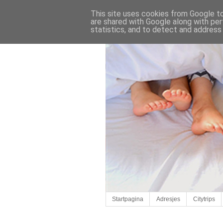
This site uses cookies from Google to 
are shared with Google along with per
statistics, and to detect and address
Startpagina
Adresjes
Citytrips