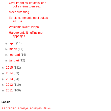
Over traantjes, knuffels, een
potje crème....en ee...
Moederkesdag
Eerste communiefeest Lukas
en Ella
Welcome sweet Pippa
Hartige ontbijtmuffins met
appeltjes
►
april
(16)
►
maart
(17)
►
februari
(14)
►
januari
(12)
►
2015
(132)
►
2014
(89)
►
2013
(94)
►
2012
(110)
►
2011
(106)
Labels
aanrader
adresje
adresjes
Airbnb