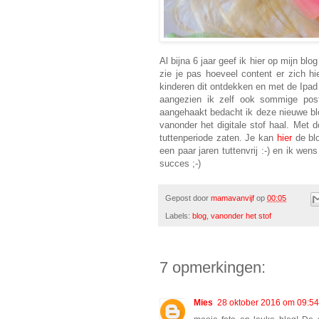
Al bijna 6 jaar geef ik hier op mijn blo
zie je pas hoeveel content er zich h
kinderen dit ontdekken en met de Ipad
aangezien ik zelf ook sommige post
aangehaakt bedacht ik deze nieuwe blo
vanonder het digitale stof haal. Met
tuttenperiode zaten. Je kan
hier
de blo
een paar jaren tuttenvrij :-) en ik we
succes ;-)
Gepost door
mamavanvijf
op
00:05
Labels:
blog
,
vanonder het stof
7 opmerkingen:
Mies
28 oktober 2016 om 09:54