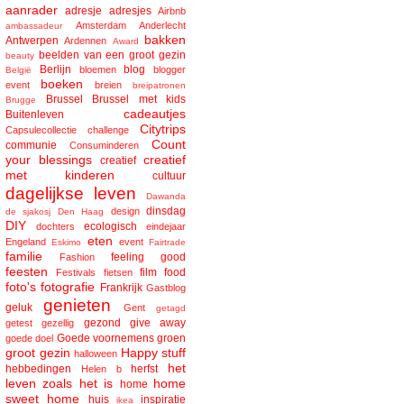
aanrader
adresje
adresjes
Airbnb
Amsterdam
Anderlecht
ambassadeur
bakken
Antwerpen
Ardennen
Award
beelden van een groot gezin
beauty
Berlijn
blog
bloemen
blogger
België
boeken
event
breien
breipatronen
Brussel
Brussel met kids
Brugge
cadeautjes
Buitenleven
Citytrips
Capsulecollectie
challenge
Count
communie
Consuminderen
your blessings
creatief
creatief
met kinderen
cultuur
dagelijkse leven
Dawanda
dinsdag
design
de sjakosj
Den Haag
DIY
ecologisch
dochters
eindejaar
eten
Engeland
event
Eskimo
Fairtrade
familie
feeling good
Fashion
feesten
film
food
Festivals
fietsen
foto's
fotografie
Frankrijk
Gastblog
genieten
geluk
Gent
getagd
gezond
give away
getest
gezellig
Goede voornemens
groen
goede doel
groot gezin
Happy stuff
halloween
het
hebbedingen
herfst
Helen b
leven zoals het is
home
home
sweet home
huis
inspiratie
ikea