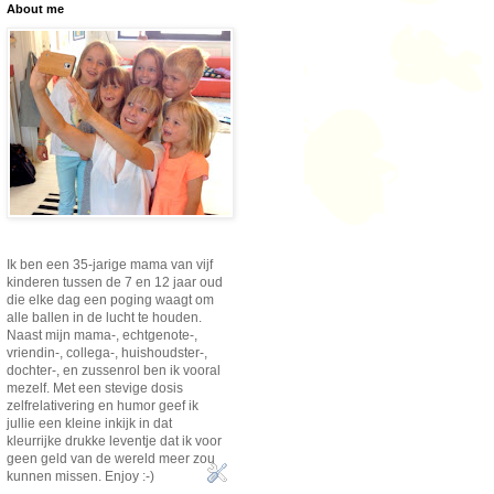
About me
Ik ben een 35-jarige mama van vijf
kinderen tussen de 7 en 12 jaar oud
die elke dag een poging waagt om
alle ballen in de lucht te houden.
Naast mijn mama-, echtgenote-,
vriendin-, collega-, huishoudster-,
dochter-, en zussenrol ben ik vooral
mezelf. Met een stevige dosis
zelfrelativering en humor geef ik
jullie een kleine inkijk in dat
kleurrijke drukke leventje dat ik voor
geen geld van de wereld meer zou
kunnen missen. Enjoy :-)