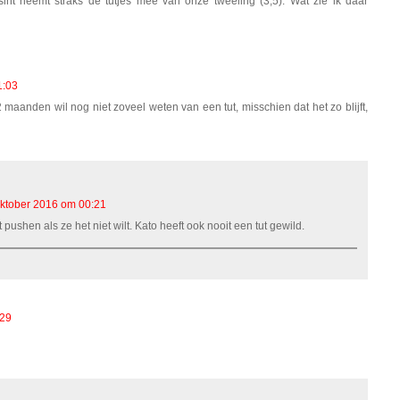
int neemt straks de tutjes mee van onze tweeling (3,5). Wat zie ik daar
1:03
maanden wil nog niet zoveel weten van een tut, misschien dat het zo blijft,
ktober 2016 om 00:21
 pushen als ze het niet wilt. Kato heeft ook nooit een tut gewild.
:29