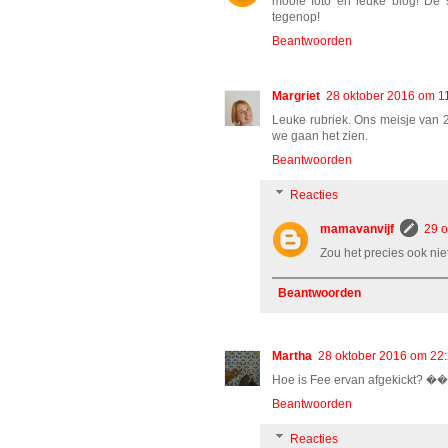
mooie foto en leuke blog! De s
tegenop!
Beantwoorden
Margriet
28 oktober 2016 om 1
Leuke rubriek. Ons meisje van 2 
we gaan het zien.
Beantwoorden
Reacties
mamavanvijf
29 o
Zou het precies ook niet
Beantwoorden
Martha
28 oktober 2016 om 22
Hoe is Fee ervan afgekickt? ��
Beantwoorden
Reacties