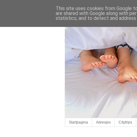
This site uses cookies from Google to 
are shared with Google along with per
statistics, and to detect and address
Startpagina
Adresjes
Citytrips