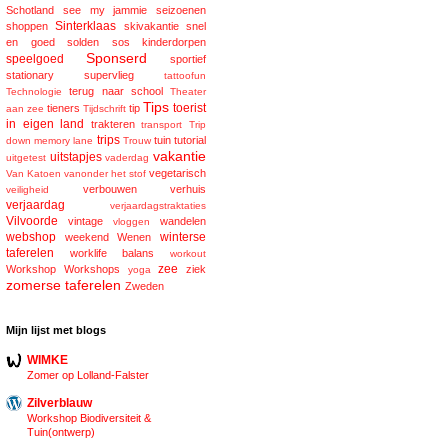
Schotland
see my jammie
seizoenen
Sinterklaas
shoppen
skivakantie
snel
en goed
solden
sos kinderdorpen
Sponserd
speelgoed
sportief
stationary
supervlieg
tattoofun
terug naar school
Technologie
Theater
Tips
toerist
tieners
tip
aan zee
Tijdschrift
in eigen land
trakteren
transport
Trip
trips
tuin
tutorial
down memory lane
Trouw
vakantie
uitstapjes
uitgetest
vaderdag
vegetarisch
Van Katoen
vanonder het stof
verbouwen
verhuis
veiligheid
verjaardag
verjaardagstraktaties
Vilvoorde
vintage
wandelen
vloggen
webshop
winterse
weekend
Wenen
taferelen
worklife balans
workout
zee
Workshop
Workshops
ziek
yoga
zomerse taferelen
Zweden
Mijn lijst met blogs
WIMKE
Zomer op Lolland-Falster
Zilverblauw
Workshop Biodiversiteit &
Tuin(ontwerp)