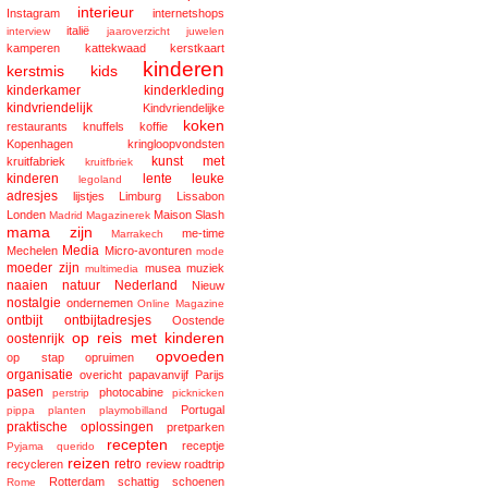
interieur
Instagram
internetshops
italië
interview
jaaroverzicht
juwelen
kamperen
kattekwaad
kerstkaart
kinderen
kerstmis
kids
kinderkamer
kinderkleding
kindvriendelijk
Kindvriendelijke
koken
restaurants
knuffels
koffie
Kopenhagen
kringloopvondsten
kunst met
kruitfabriek
kruitfbriek
kinderen
lente
leuke
legoland
adresjes
lijstjes
Limburg
Lissabon
Londen
Maison Slash
Madrid
Magazinerek
mama zijn
me-time
Marrakech
Media
Mechelen
Micro-avonturen
mode
moeder zijn
musea
muziek
multimedia
naaien
natuur
Nederland
Nieuw
nostalgie
ondernemen
Online Magazine
ontbijt
ontbijtadresjes
Oostende
op reis met kinderen
oostenrijk
opvoeden
op stap
opruimen
organisatie
overicht
papavanvijf
Parijs
pasen
photocabine
perstrip
picknicken
Portugal
pippa
planten
playmobilland
praktische oplossingen
pretparken
recepten
receptje
Pyjama
querido
reizen
retro
recycleren
review
roadtrip
Rotterdam
schattig
schoenen
Rome