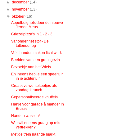
►
december
(14)
►
november
(13)
▼
oktober
(16)
Appelbeignets door de nieuwe
Jeroen Meus
Griezelpizza's in 1 - 2 - 3
Vanonder het stof - De
tuttenoorlog
Vele handen maken licht werk
Beelden van een groot gezin
Bezoekje aan het Wiels
En ineens heb je een speeltuin
in je achtertuin
Creatieve wentelteefjes als
zondagsbrunch
Gepersonaliseerde knuffels
Hartje voor garage à manger in
Brussel
Handen wassen!
Wie wil er eens graag op reis
vertrekken?
Met de trein naar de markt