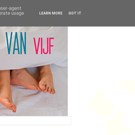
 user-agent
nerate usage
LEARN MORE
GOT IT