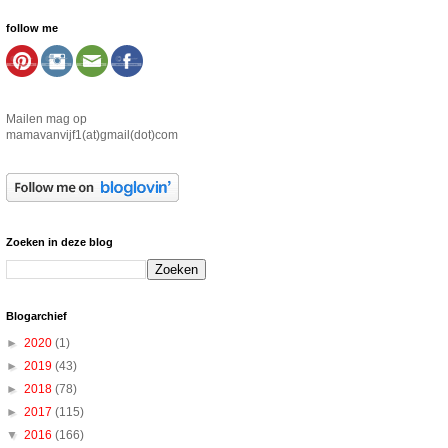
follow me
Mailen mag op
mamavanvijf1(at)gmail(dot)com
Zoeken in deze blog
Blogarchief
►
2020
(1)
►
2019
(43)
►
2018
(78)
►
2017
(115)
▼
2016
(166)