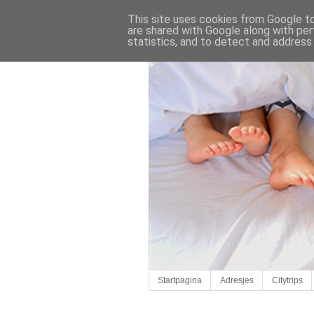
This site uses cookies from Google to 
are shared with Google along with per
statistics, and to detect and address
Startpagina
Adresjes
Citytrips