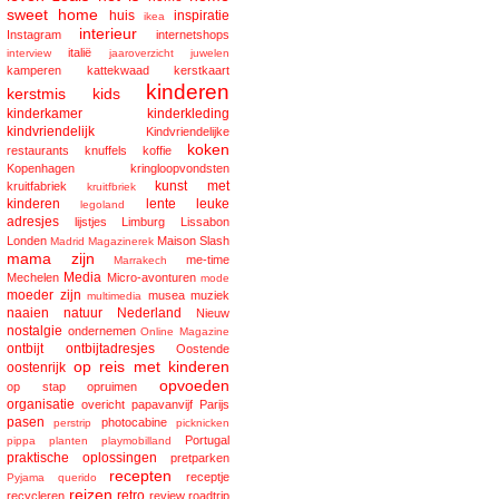
sweet home
huis
inspiratie
ikea
interieur
Instagram
internetshops
italië
interview
jaaroverzicht
juwelen
kamperen
kattekwaad
kerstkaart
kinderen
kerstmis
kids
kinderkamer
kinderkleding
kindvriendelijk
Kindvriendelijke
koken
restaurants
knuffels
koffie
Kopenhagen
kringloopvondsten
kunst met
kruitfabriek
kruitfbriek
kinderen
lente
leuke
legoland
adresjes
lijstjes
Limburg
Lissabon
Londen
Maison Slash
Madrid
Magazinerek
mama zijn
me-time
Marrakech
Media
Mechelen
Micro-avonturen
mode
moeder zijn
musea
muziek
multimedia
naaien
natuur
Nederland
Nieuw
nostalgie
ondernemen
Online Magazine
ontbijt
ontbijtadresjes
Oostende
op reis met kinderen
oostenrijk
opvoeden
op stap
opruimen
organisatie
overicht
papavanvijf
Parijs
pasen
photocabine
perstrip
picknicken
Portugal
pippa
planten
playmobilland
praktische oplossingen
pretparken
recepten
receptje
Pyjama
querido
reizen
retro
recycleren
review
roadtrip