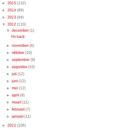
►
2015
(132)
►
2014
(89)
►
2013
(94)
▼
2012
(110)
▼
december
(1)
I'm back
►
november
(6)
►
oktober
(10)
►
september
(9)
►
augustus
(10)
►
juli
(12)
►
juni
(12)
►
mei
(12)
►
april
(9)
►
maart
(11)
►
februari
(7)
►
januari
(11)
►
2011
(106)