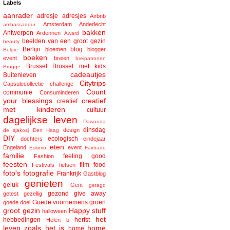
Labels
aanrader
adresje
adresjes
Airbnb
Amsterdam
Anderlecht
ambassadeur
bakken
Antwerpen
Ardennen
Award
beelden van een groot gezin
beauty
Berlijn
blog
bloemen
blogger
België
boeken
event
breien
breipatronen
Brussel
Brussel met kids
Brugge
cadeautjes
Buitenleven
Citytrips
Capsulecollectie
challenge
Count
communie
Consuminderen
your blessings
creatief
creatief
met kinderen
cultuur
dagelijkse leven
Dawanda
dinsdag
design
de sjakosj
Den Haag
DIY
ecologisch
dochters
eindejaar
eten
Engeland
event
Eskimo
Fairtrade
familie
feeling good
Fashion
feesten
film
food
Festivals
fietsen
foto's
fotografie
Frankrijk
Gastblog
genieten
geluk
Gent
getagd
gezond
give away
getest
gezellig
Goede voornemens
groen
goede doel
groot gezin
Happy stuff
halloween
het
hebbedingen
herfst
Helen b
leven zoals het is
home
home