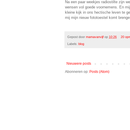
Na een paar weekjes radiostilte zijn we
wensen vol goede voornemens. En mijn
kleine kijk in ons hectische leven te
mij mijn nieuw fototoestel komt brenge
Gepost door
mamavanvijf
op
10:26
20 op
Labels:
blog
Nieuwere posts
Abonneren op:
Posts (Atom)