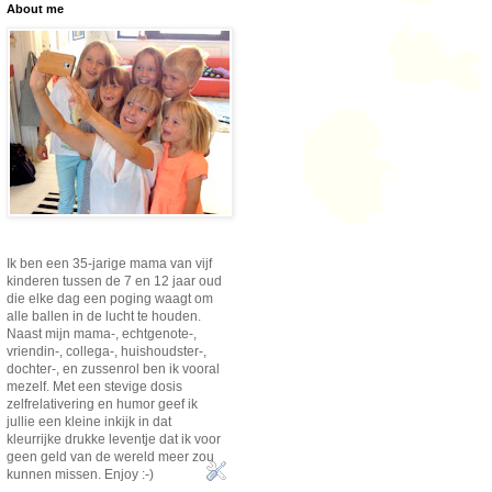
About me
Ik ben een 35-jarige mama van vijf
kinderen tussen de 7 en 12 jaar oud
die elke dag een poging waagt om
alle ballen in de lucht te houden.
Naast mijn mama-, echtgenote-,
vriendin-, collega-, huishoudster-,
dochter-, en zussenrol ben ik vooral
mezelf. Met een stevige dosis
zelfrelativering en humor geef ik
jullie een kleine inkijk in dat
kleurrijke drukke leventje dat ik voor
geen geld van de wereld meer zou
kunnen missen. Enjoy :-)