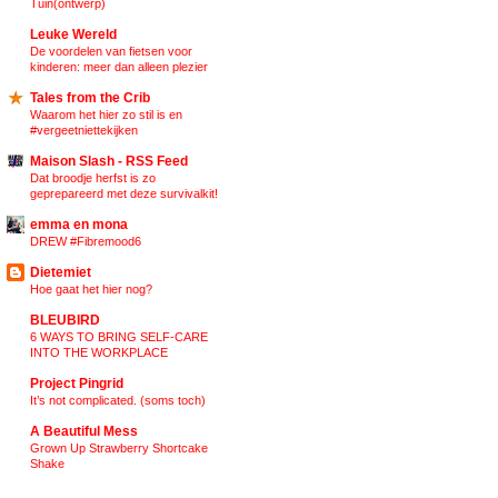
Tuin(ontwerp)
Leuke Wereld
De voordelen van fietsen voor
kinderen: meer dan alleen plezier
Tales from the Crib
Waarom het hier zo stil is en
#vergeetniettekijken
Maison Slash - RSS Feed
Dat broodje herfst is zo
geprepareerd met deze survivalkit!
emma en mona
DREW #Fibremood6
Dietemiet
Hoe gaat het hier nog?
BLEUBIRD
6 WAYS TO BRING SELF-CARE
INTO THE WORKPLACE
Project Pingrid
It’s not complicated. (soms toch)
A Beautiful Mess
Grown Up Strawberry Shortcake
Shake