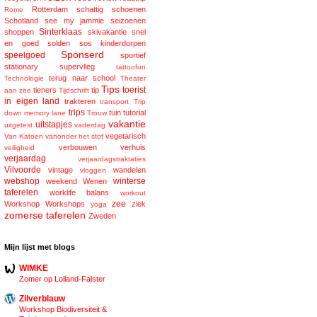
Rotterdam
schattig
schoenen
Rome
Schotland
see my jammie
seizoenen
Sinterklaas
shoppen
skivakantie
snel
en goed
solden
sos kinderdorpen
Sponserd
speelgoed
sportief
stationary
supervlieg
tattoofun
terug naar school
Technologie
Theater
Tips
toerist
tieners
tip
aan zee
Tijdschrift
in eigen land
trakteren
transport
Trip
trips
tuin
tutorial
down memory lane
Trouw
vakantie
uitstapjes
uitgetest
vaderdag
vegetarisch
Van Katoen
vanonder het stof
verbouwen
verhuis
veiligheid
verjaardag
verjaardagstraktaties
Vilvoorde
vintage
wandelen
vloggen
webshop
winterse
weekend
Wenen
taferelen
worklife balans
workout
zee
Workshop
Workshops
ziek
yoga
zomerse taferelen
Zweden
Mijn lijst met blogs
WIMKE
Zomer op Lolland-Falster
Zilverblauw
Workshop Biodiversiteit &