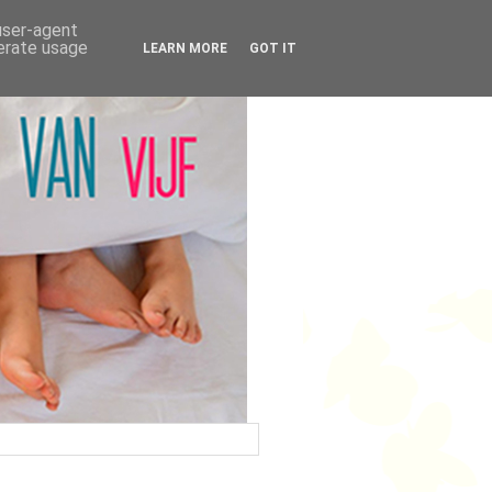
 user-agent
nerate usage
LEARN MORE
GOT IT