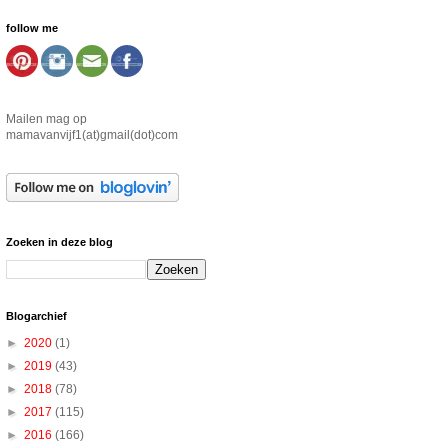
follow me
Mailen mag op
mamavanvijf1(at)gmail(dot)com
Zoeken in deze blog
Blogarchief
►
2020
(1)
►
2019
(43)
►
2018
(78)
►
2017
(115)
►
2016
(166)