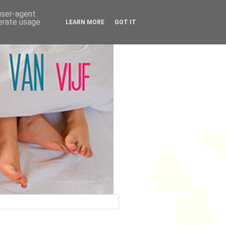
 user-agent
nerate usage
LEARN MORE
GOT IT