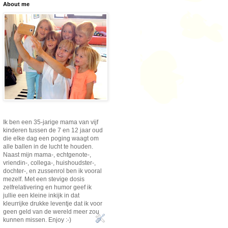
About me
Ik ben een 35-jarige mama van vijf
kinderen tussen de 7 en 12 jaar oud
die elke dag een poging waagt om
alle ballen in de lucht te houden.
Naast mijn mama-, echtgenote-,
vriendin-, collega-, huishoudster-,
dochter-, en zussenrol ben ik vooral
mezelf. Met een stevige dosis
zelfrelativering en humor geef ik
jullie een kleine inkijk in dat
kleurrijke drukke leventje dat ik voor
geen geld van de wereld meer zou
kunnen missen. Enjoy :-)