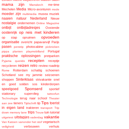
mama zijn
me-time
Marrakech
Media
Mechelen
Micro-avonturen
mode
moeder zijn
musea
muziek
multimedia
naaien
natuur
Nederland
Nieuw
nostalgie
ondernemen
Online Magazine
ontbijt
ontbijtadresjes
Oostende
op reis met kinderen
oostenrijk
opvoeden
op stap
opruimen
organisatie
overicht
papavanvijf
Parijs
pasen
photocabine
perstrip
picknicken
Portugal
pippa
planten
playmobilland
praktische oplossingen
pretparken
recepten
receptje
Pyjama
querido
reizen
retro
recycleren
review
roadtrip
Rotterdam
schattig
schoenen
Rome
Schotland
see my jammie
seizoenen
Sinterklaas
shoppen
skivakantie
snel
en goed
solden
sos kinderdorpen
Sponserd
speelgoed
sportief
stationary
supervlieg
tattoofun
terug naar school
Technologie
Theater
Tips
toerist
tieners
tip
aan zee
Tijdschrift
in eigen land
trakteren
transport
Trip
trips
tuin
tutorial
down memory lane
Trouw
vakantie
uitstapjes
uitgetest
vaderdag
vegetarisch
Van Katoen
vanonder het stof
verbouwen
verhuis
veiligheid