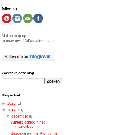
follow me
Mailen mag op
mamavanvijf1(at)gmail(dot)com
Zoeken in deze blog
Blogarchief
►
2020
(1)
▼
2019
(43)
▼
december
(8)
Winterpicknick in het
muziekbos
Bezoekje aan het Atomium en