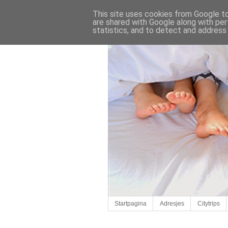
This site uses cookies from Google to 
are shared with Google along with per
statistics, and to detect and address
Startpagina
Adresjes
Citytrips