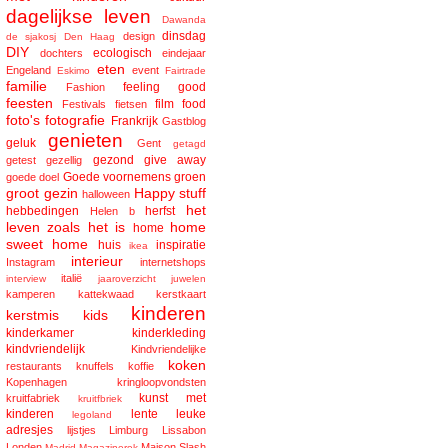
dagelijkse leven
Dawanda
dinsdag
design
de sjakosj
Den Haag
DIY
ecologisch
dochters
eindejaar
eten
Engeland
event
Eskimo
Fairtrade
familie
feeling good
Fashion
feesten
film
food
Festivals
fietsen
foto's
fotografie
Frankrijk
Gastblog
genieten
geluk
Gent
getagd
gezond
give away
getest
gezellig
Goede voornemens
groen
goede doel
groot gezin
Happy stuff
halloween
het
hebbedingen
herfst
Helen b
leven zoals het is
home
home
sweet home
huis
inspiratie
ikea
interieur
Instagram
internetshops
italië
interview
jaaroverzicht
juwelen
kamperen
kattekwaad
kerstkaart
kinderen
kerstmis
kids
kinderkamer
kinderkleding
kindvriendelijk
Kindvriendelijke
koken
restaurants
knuffels
koffie
Kopenhagen
kringloopvondsten
kunst met
kruitfabriek
kruitfbriek
kinderen
lente
leuke
legoland
adresjes
lijstjes
Limburg
Lissabon
Londen
Maison Slash
Madrid
Magazinerek