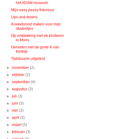
het ADAM museum
Mijn easy peasy fotomuur
Ups and downs
Koekebrood maken voor mijn
studentjes
Op ontdekking met de kinderen
in Mons
Genieten met de grote K van
Kortrijk
Tijdsbazen uitgetest
►
november
(2)
►
oktober
(2)
►
september
(4)
►
augustus
(3)
►
juli
(3)
►
juni
(3)
►
mei
(3)
►
april
(3)
►
maart
(5)
►
februari
(3)