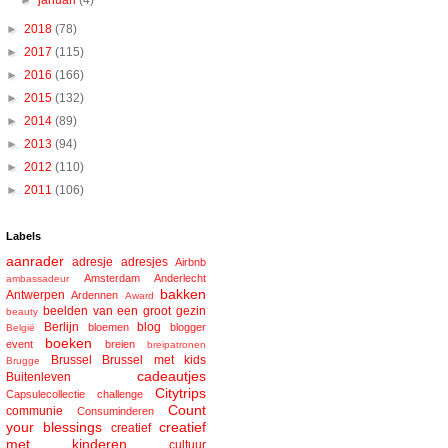
►
januari
(4)
►
2018
(78)
►
2017
(115)
►
2016
(166)
►
2015
(132)
►
2014
(89)
►
2013
(94)
►
2012
(110)
►
2011
(106)
Labels
aanrader
adresje
adresjes
Airbnb
Amsterdam
Anderlecht
ambassadeur
bakken
Antwerpen
Ardennen
Award
beelden van een groot gezin
beauty
Berlijn
blog
bloemen
blogger
België
boeken
event
breien
breipatronen
Brussel
Brussel met kids
Brugge
cadeautjes
Buitenleven
Citytrips
Capsulecollectie
challenge
Count
communie
Consuminderen
your blessings
creatief
creatief
met kinderen
cultuur