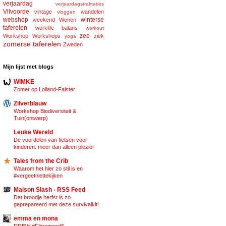
verjaardag
verjaardagstraktaties
Vilvoorde
vintage
wandelen
vloggen
webshop
winterse
weekend
Wenen
taferelen
worklife balans
workout
zee
Workshop
Workshops
ziek
yoga
zomerse taferelen
Zweden
Mijn lijst met blogs
WIMKE
Zomer op Lolland-Falster
Zilverblauw
Workshop Biodiversiteit &
Tuin(ontwerp)
Leuke Wereld
De voordelen van fietsen voor
kinderen: meer dan alleen plezier
Tales from the Crib
Waarom het hier zo stil is en
#vergeetniettekijken
Maison Slash - RSS Feed
Dat broodje herfst is zo
geprepareerd met deze survivalkit!
emma en mona