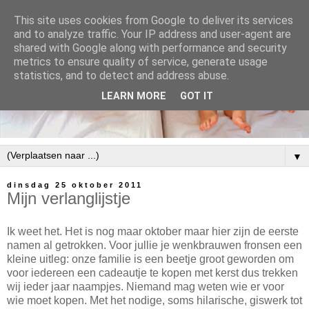
This site uses cookies from Google to deliver its services
and to analyze traffic. Your IP address and user-agent are
shared with Google along with performance and security
metrics to ensure quality of service, generate usage
statistics, and to detect and address abuse.
LEARN MORE
GOT IT
▼
dinsdag 25 oktober 2011
Mijn verlanglijstje
Ik weet het. Het is nog maar oktober maar hier zijn de eerste
namen al getrokken. Voor jullie je wenkbrauwen fronsen een
kleine uitleg: onze familie is een beetje groot geworden om
voor iedereen een cadeautje te kopen met kerst dus trekken
wij ieder jaar naampjes. Niemand mag weten wie er voor
wie moet kopen. Met het nodige, soms hilarische, giswerk tot