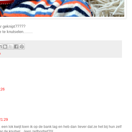
ar geknipt?????
te knutselen........
n
:26
21:29
een lok kwijt toen ik op de bank lag en heb dan liever dat ze het bij hun zelf
 de knutsel... (een zelfportret?!)!