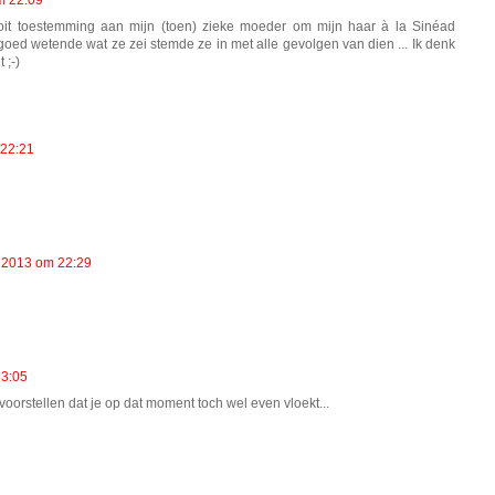
ooit toestemming aan mijn (toen) zieke moeder om mijn haar à la Sinéad
goed wetende wat ze zei stemde ze in met alle gevolgen van dien ... Ik denk
 ;-)
 22:21
i 2013 om 22:29
23:05
voorstellen dat je op dat moment toch wel even vloekt...