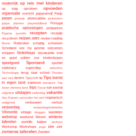
op reis met kinderen
oostenrijk
opvoeden
op stap
opruimen
organisatie
overicht
papavanvijf
Parijs
pasen
photocabine
perstrip
picknicken
Portugal
pippa
planten
playmobilland
praktische oplossingen
pretparken
recepten
receptje
Pyjama
querido
reizen
retro
recycleren
review
roadtrip
Rotterdam
schattig
schoenen
Rome
Schotland
see my jammie
seizoenen
Sinterklaas
shoppen
skivakantie
snel
en goed
solden
sos kinderdorpen
Sponserd
speelgoed
sportief
stationary
supervlieg
tattoofun
terug naar school
Technologie
Theater
Tips
toerist
tieners
tip
aan zee
Tijdschrift
in eigen land
trakteren
transport
Trip
trips
tuin
tutorial
down memory lane
Trouw
vakantie
uitstapjes
uitgetest
vaderdag
vegetarisch
Van Katoen
vanonder het stof
verbouwen
verhuis
veiligheid
verjaardag
verjaardagstraktaties
Vilvoorde
vintage
wandelen
vloggen
webshop
winterse
weekend
Wenen
taferelen
worklife balans
workout
zee
Workshop
Workshops
ziek
yoga
zomerse taferelen
Zweden