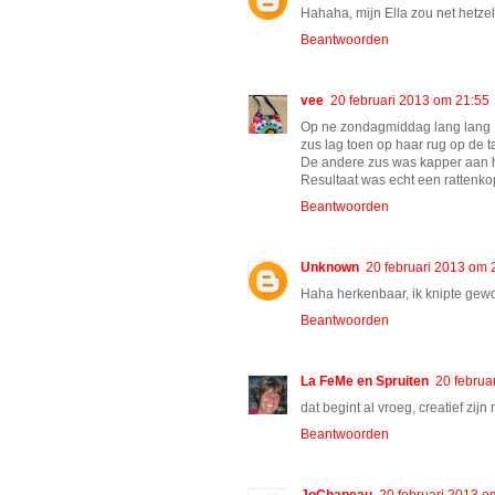
Hahaha, mijn Ella zou net hetze
Beantwoorden
vee
20 februari 2013 om 21:55
Op ne zondagmiddag lang lang g
zus lag toen op haar rug op de t
De andere zus was kapper aan 
Resultaat was echt een rattenkopj
Beantwoorden
Unknown
20 februari 2013 om 
Haha herkenbaar, ik knipte gewoo
Beantwoorden
La FeMe en Spruiten
20 februa
dat begint al vroeg, creatief zij
Beantwoorden
JoChapeau
20 februari 2013 o