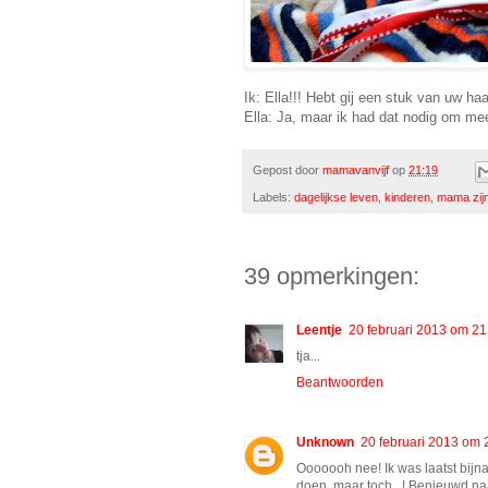
Ik: Ella!!! Hebt gij een stuk van uw ha
Ella: Ja, maar ik had dat nodig om mee 
Gepost door
mamavanvijf
op
21:19
Labels:
dagelijkse leven
,
kinderen
,
mama zij
39 opmerkingen:
Leentje
20 februari 2013 om 21
tja...
Beantwoorden
Unknown
20 februari 2013 om 
Ooooooh nee! Ik was laatst bijna 
doen, maar toch...! Benieuwd naar