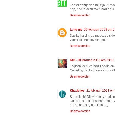
Kon er eentje van mij zijn. Al maa
pap, had je accu even nodig :-D
Beantwoorden
tante nie
20 februari 2013 om 2
Das keihard in de mode, de sidec
vooral bij creatievelingen :)
Beantwoorden
Kim
20 februari 2013 om 23:51
Logisch toch! Ze had 't nodig om 
Geweldig. (al kan ik me voorstell
Beantwoorden
Khadetjes
21 februari 2013 om
Super toch! Die van mij zat gis
zat hij ook met de schaar tegen
het bij ons nog niet te laat ;)
Beantwoorden