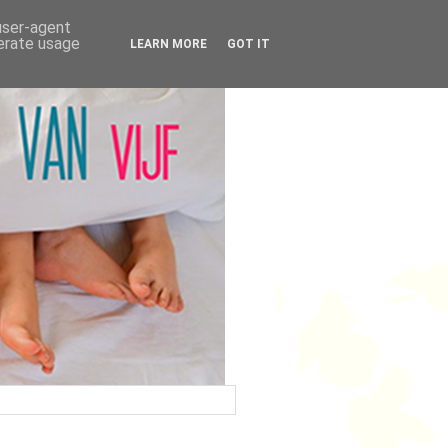
 user-agent
nerate usage
LEARN MORE
GOT IT