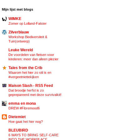
Mijn lijst met blogs
WIMKE
Zomer op Lolland-Falster
Zilverblauw
Workshop Biodiversiteit &
Tuin(ontwerp)
Leuke Wereld
De voordelen van fietsen voor
kinderen: meer dan alleen plezier
Tales from the Crib
Waarom het hier zo stil is en
#vergeetniettekijken
Maison Slash - RSS Feed
Dat broodje herfst is zo
geprepareerd met deze survivalkit!
emma en mona
DREW #Fibremood6
Dietemiet
Hoe gaat het hier nog?
BLEUBIRD
6 WAYS TO BRING SELF-CARE
INTO THE WORKPLACE