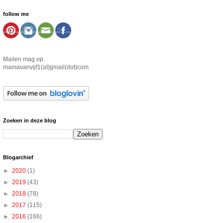
follow me
Mailen mag op
mamavanvijf1(at)gmail(dot)com
Zoeken in deze blog
Blogarchief
►
2020
(1)
►
2019
(43)
►
2018
(78)
►
2017
(115)
►
2016
(166)