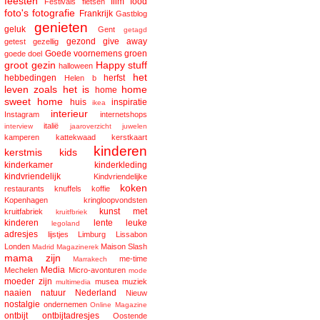
feesten
film
food
Festivals
fietsen
foto's
fotografie
Frankrijk
Gastblog
genieten
geluk
Gent
getagd
gezond
give away
getest
gezellig
Goede voornemens
groen
goede doel
groot gezin
Happy stuff
halloween
het
hebbedingen
herfst
Helen b
leven zoals het is
home
home
sweet home
huis
inspiratie
ikea
interieur
Instagram
internetshops
italië
interview
jaaroverzicht
juwelen
kamperen
kattekwaad
kerstkaart
kinderen
kerstmis
kids
kinderkamer
kinderkleding
kindvriendelijk
Kindvriendelijke
koken
restaurants
knuffels
koffie
Kopenhagen
kringloopvondsten
kunst met
kruitfabriek
kruitfbriek
kinderen
lente
leuke
legoland
adresjes
lijstjes
Limburg
Lissabon
Londen
Maison Slash
Madrid
Magazinerek
mama zijn
me-time
Marrakech
Media
Mechelen
Micro-avonturen
mode
moeder zijn
musea
muziek
multimedia
naaien
natuur
Nederland
Nieuw
nostalgie
ondernemen
Online Magazine
ontbijt
ontbijtadresjes
Oostende