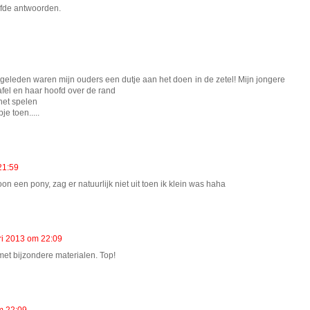
lfde antwoorden.
eleden waren mijn ouders een dutje aan het doen in de zetel! Mijn jongere
afel en haar hoofd over de rand
het spelen
e toen.....
21:59
n een pony, zag er natuurlijk niet uit toen ik klein was haha
ri 2013 om 22:09
n met bijzondere materialen. Top!
m 22:09