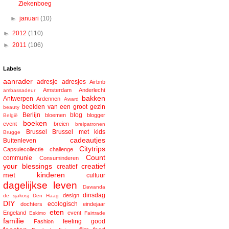
Ziekenboeg
►
januari
(10)
►
2012
(110)
►
2011
(106)
Labels
aanrader
adresje
adresjes
Airbnb
Amsterdam
Anderlecht
ambassadeur
bakken
Antwerpen
Ardennen
Award
beelden van een groot gezin
beauty
Berlijn
blog
bloemen
blogger
België
boeken
event
breien
breipatronen
Brussel
Brussel met kids
Brugge
cadeautjes
Buitenleven
Citytrips
Capsulecollectie
challenge
Count
communie
Consuminderen
your blessings
creatief
creatief
met kinderen
cultuur
dagelijkse leven
Dawanda
dinsdag
design
de sjakosj
Den Haag
DIY
ecologisch
dochters
eindejaar
eten
Engeland
event
Eskimo
Fairtrade
familie
feeling good
Fashion