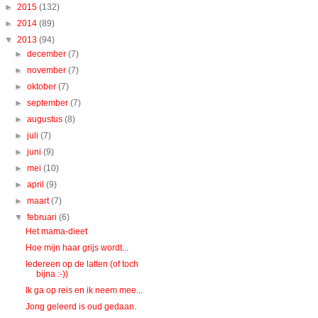
►
2015
(132)
►
2014
(89)
▼
2013
(94)
►
december
(7)
►
november
(7)
►
oktober
(7)
►
september
(7)
►
augustus
(8)
►
juli
(7)
►
juni
(9)
►
mei
(10)
►
april
(9)
►
maart
(7)
▼
februari
(6)
Het mama-dieet
Hoe mijn haar grijs wordt...
Iedereen op de latten (of toch
bijna :-))
Ik ga op reis en ik neem mee...
Jong geleerd is oud gedaan.