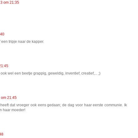
13 om 21:35
:40
 een tripje naar de kapper.
21:45
ook wel een beetje grappig, geweldig, inventief, creatief,... ;)
3 om 21:45
heeft dat vroeger ook eens gedaan; de dag voor haar eerste communie. Ik
an haar moeder!
48