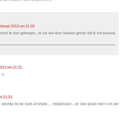
ebruari 2013 om 21:30
 nooit te zien gekregen...ze zal wel door hebben gehad dat ik not amused
 2013 om 21:31
:-)
om 21:33
vlechtje bij de roots af knipte..... middenvoor... en dah groeit met n cm per