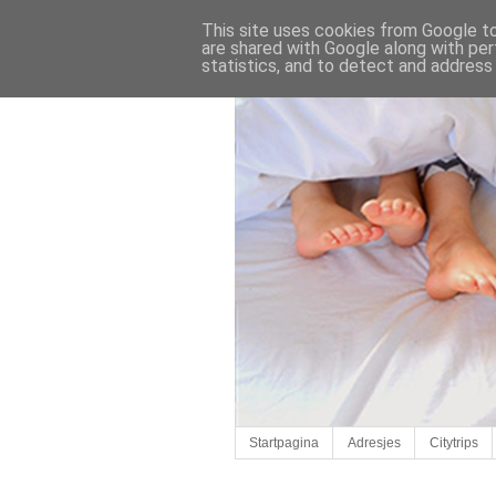
This site uses cookies from Google to 
are shared with Google along with per
statistics, and to detect and address
Startpagina
Adresjes
Citytrips