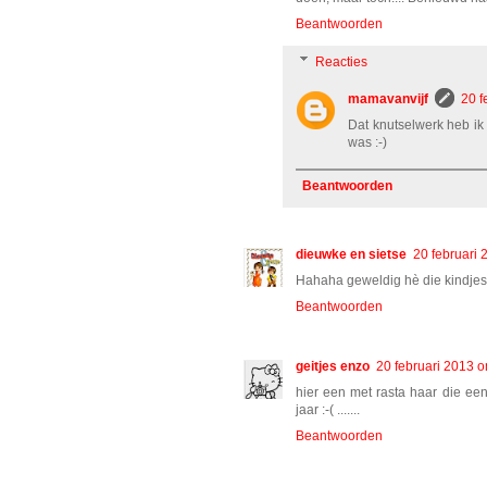
Beantwoorden
Reacties
mamavanvijf
20 f
Dat knutselwerk heb ik
was :-)
Beantwoorden
dieuwke en sietse
20 februari
Hahaha geweldig hè die kindjes 
Beantwoorden
geitjes enzo
20 februari 2013 
hier een met rasta haar die een 
jaar :-( .......
Beantwoorden