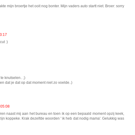
kte mijn broertje het ooit nog bonter. Mijn vaders auto startt niet. Broer: sorry
3:17
ut :)
te knutselen.. ;)
en dat je dat op dat moment niet zo voelde..)
 05:08
teren naast mij aan het bureau en toen ik op een bepaald moment opzij keek,
 zijn koppeke. Krak dezelfde woorden ' ik heb dat nodig mama'. Gelukkig was