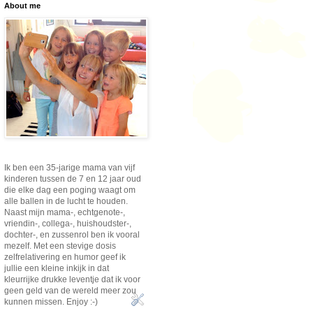
About me
Ik ben een 35-jarige mama van vijf
kinderen tussen de 7 en 12 jaar oud
die elke dag een poging waagt om
alle ballen in de lucht te houden.
Naast mijn mama-, echtgenote-,
vriendin-, collega-, huishoudster-,
dochter-, en zussenrol ben ik vooral
mezelf. Met een stevige dosis
zelfrelativering en humor geef ik
jullie een kleine inkijk in dat
kleurrijke drukke leventje dat ik voor
geen geld van de wereld meer zou
kunnen missen. Enjoy :-)