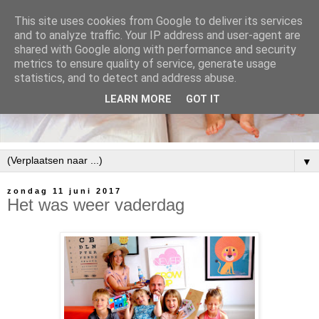
This site uses cookies from Google to deliver its services
and to analyze traffic. Your IP address and user-agent are
shared with Google along with performance and security
metrics to ensure quality of service, generate usage
statistics, and to detect and address abuse.
LEARN MORE
GOT IT
▼
zondag 11 juni 2017
Het was weer vaderdag