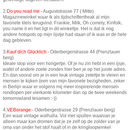
2.
Do you read me
- Auguststrasse 77 ( Mitte)
Magazinewinkel waar ik als tijdschriftenfreak al mijn
favoriete titels terugvind. Frankie, Milk, Oh comely, Kinfolk,
you name it en het ligt in dit winkeltje. Het is dat ik nog
andere hotspots op mijn lijstje had staan of ik was er de hele
dag gebleven.
3.
Kauf dich Glücklich
- Oderbergerstrasse 44 (Prenzlauer
berg)
Ideale stop voor een hongertje. Of je nu zin hebt in een ijsje,
wafel of andere zoete zondes hier ben je op het juiste adres.
En dan vooral om je in een leuk vintage zeteltje te vleien en
mensen te kijken (een van mijn favoriete bezigheden, zeker
in Berlijn waar er volgens mij meer inspirerende mensen
rondlopen per vierkante kilometer dan op de twee weekends
tomorrowland tesamen :-))
4.
VEBorange
- Oderbergestrasse 29 (Prenzlauer berg)
Een waar vintage walhalla. Vol met spullen waarvan je
alleen maar kan dromen dat je ze zelf op de zolder van je
oma van onder het stof haalt of in de kringloopwinkel