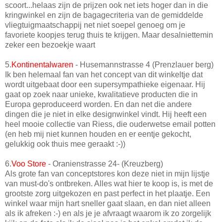
scoort...helaas zijn de prijzen ook net iets hoger dan in die
kringwinkel en zijn de bagagecriteria van de gemiddelde
vliegtuigmaatschappij net niet soepel genoeg om je
favoriete koopjes terug thuis te krijgen. Maar desalniettemin
zeker een bezoekje waart
5.
Kontinentalwaren
- Husemannstrasse 4 (Prenzlauer berg)
Ik ben helemaal fan van het concept van dit winkeltje dat
wordt uitgebaat door een supersympathieke eigenaar. Hij
gaat op zoek naar unieke, kwalitatieve producten die in
Europa geproduceerd worden. En dan net die andere
dingen die je niet in elke designwinkel vindt. Hij heeft een
heel mooie collectie van Riess, die ouderwetse email potten
(en heb mij niet kunnen houden en er eentje gekocht,
gelukkig ook thuis mee geraakt :-))
6.
Voo Store
- Oranienstrasse 24- (Kreuzberg)
Als grote fan van conceptstores kon deze niet in mijn lijstje
van must-do's ontbreken. Alles wat hier te koop is, is met de
grootste zorg uitgekozen en past perfect in het plaatje. Een
winkel waar mijn hart sneller gaat slaan, en dan niet alleen
als ik afreken :-) en als je je afvraagt waarom ik zo zorgelijk