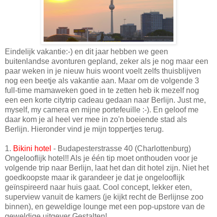
Eindelijk vakantie:-) en dit jaar hebben we geen
buitenlandse avonturen gepland, zeker als je nog maar een
paar weken in je nieuw huis woont voelt zelfs thuisblijven
nog een beetje als vakantie aan. Maar om de volgende 3
full-time mamaweken goed in te zetten heb ik mezelf nog
een een korte citytrip cadeau gedaan naar Berlijn. Just me,
myself, my camera en mijne portefeuille :-). En geloof me
daar kom je al heel ver mee in zo'n boeiende stad als
Berlijn. Hieronder vind je mijn toppertjes terug.
1.
Bikini hotel
- Budapesterstrasse 40 (Charlottenburg)
Ongelooflijk hotel!! Als je één tip moet onthouden voor je
volgende trip naar Berlijn, laat het dan dit hotel zijn. Niet het
goedkoopste maar ik garandeer je dat je ongelooflijk
geïnspireerd naar huis gaat. Cool concept, lekker eten,
superview vanuit de kamers (je kijkt recht de Berlijnse zoo
binnen), en geweldige lounge met een pop-upstore van de
geweldige uitgever Gestalten!