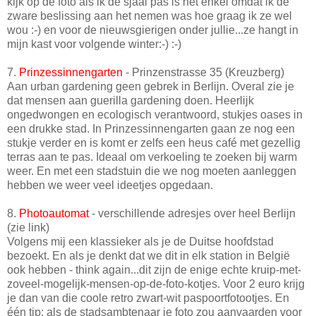
kijk op de foto als ik de sjaal pas is het enkel omdat ik de
zware beslissing aan het nemen was hoe graag ik ze wel
wou :-) en voor de nieuwsgierigen onder jullie...ze hangt in
mijn kast voor volgende winter:-) :-)
7.
Prinzessinnengarten
- Prinzenstrasse 35 (Kreuzberg)
Aan urban gardening geen gebrek in Berlijn. Overal zie je
dat mensen aan guerilla gardening doen. Heerlijk
ongedwongen en ecologisch verantwoord, stukjes oases in
een drukke stad. In Prinzessinnengarten gaan ze nog een
stukje verder en is komt er zelfs een heus café met gezellig
terras aan te pas. Ideaal om verkoeling te zoeken bij warm
weer. En met een stadstuin die we nog moeten aanleggen
hebben we weer veel ideetjes opgedaan.
8.
Photoautomat
- verschillende adresjes over heel Berlijn
(zie link)
Volgens mij een klassieker als je de Duitse hoofdstad
bezoekt. En als je denkt dat we dit in elk station in België
ook hebben - think again...dit zijn de enige echte kruip-met-
zoveel-mogelijk-mensen-op-de-foto-kotjes. Voor 2 euro krijg
je dan van die coole retro zwart-wit paspoortfotootjes. En
één tip: als de stadsambtenaar je foto zou aanvaarden voor