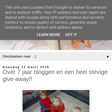
This site uses cookies from Google to deliver its services
and to analyze traffic. Your IP address and user-agent are
shared with Google along with performance and security
metrics to ensure quality of service, generate usage
statistics, and to detect and address abuse.
LEARN MORE
GOT IT
▼
maandag 12 maart 2018
Over 7 jaar bloggen en een heel stevige
give-away!!