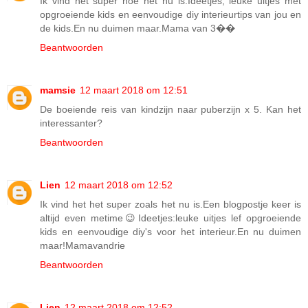
Ik vind het super hoe het nu is.Ideetjes; leuke uitjes met
opgroeiende kids en eenvoudige diy interieurtips van jou en
de kids.En nu duimen maar.Mama van 3��
Beantwoorden
mamsie
12 maart 2018 om 12:51
De boeiende reis van kindzijn naar puberzijn x 5. Kan het
interessanter?
Beantwoorden
Lien
12 maart 2018 om 12:52
Ik vind het het super zoals het nu is.Een blogpostje keer is
altijd even metime😉Ideetjes:leuke uitjes lef opgroeiende
kids en eenvoudige diy's voor het interieur.En nu duimen
maar!Mamavandrie
Beantwoorden
Lien
12 maart 2018 om 12:52