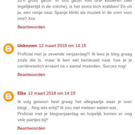
zo'n groot gezin. In ons gezin met drie kinderen (wel
tegelijkertijd in de crèche), is het soms toch krabben! En oh
ja, een reisje naar Spanje klinkt als muziek in de oren voor
ons!! Xxx
Beantwoorden
Unknown
12 maart 2018 om 14:15
Proficiat met je zevende verjaardag!!! Ik lees je blog graag
zoals die is, maar ik ben wel benieuwd naar hoe je je
carrièreswitch ervaart na x aantal maanden. Succes nog!
Beantwoorden
Elke
12 maart 2018 om 14:19
Ik volg gewoon heel graag het allegaartje waar je over
blogt... Nog iets erbij? Ik zou niet meteen weten wat..
Proficiat met je blogverjaardag en hopelijk komen er nog
vele jaartjes bij!!
Beantwoorden