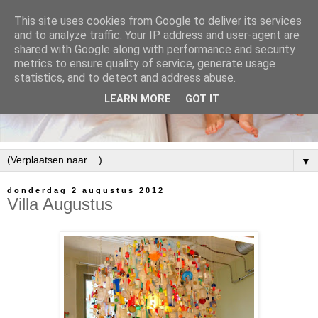
This site uses cookies from Google to deliver its services
and to analyze traffic. Your IP address and user-agent are
shared with Google along with performance and security
metrics to ensure quality of service, generate usage
statistics, and to detect and address abuse.
LEARN MORE
GOT IT
▼
donderdag 2 augustus 2012
Villa Augustus