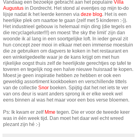
Vandaag een bezoekje gebracht aan het populaire
Villa
Augustus
in Dordrecht. Het stond al eventjes op mijn to-do
lijsje nadat ik het leerde kennen via
deze blog
. Het is een
heerlijke plek om naartoe te gaan (zelf met 5 kinderen :-)).
Het industrieel gebouw is helemaal mijn ding (die tegels en
die recyclageluster!!!) en moest 'the sky the limit' zijn dan
woonde ik al lang in een soortgelijke loft. In ieder geval zit
hun concept zeer mooi in elkaar met een immense moestuin
die ze gebruiken om dagvers te koken in het restaurant en
een winkelgedeelte waar je de kans krijgt om met hun
rijkelijke oogst thuis zelf de heerlijkste gerechtjes op tafel te
toveren en tegelijk nog een halve nieuwe huisraad te kopen.
Moest je geen inspiratie hebben ze hebben er ook een
geweldig assortiment kookboeken en verschillende tittels
van de collectie
Snor
boeken. Spijtig dat het net iets te ver
van ons deur is want anders sprong ik er elke week wel
eens binnen al was het maar voor een bos verse bloemen.
Ps: Ik kwam er zelf
Mme
tegen. Die er voor de tweede keer
was in één week tijd. Dan moet het daar wel echt wreed
plezant zijn hé :-)