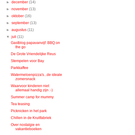
►
december
(14)
►
november
(13)
►
oktober
(16)
►
september
(13)
►
augustus
(11)
▼
juli
(11)
Gastblog papavanvijf: BBQ on
the go
De Grote Vriendelijke Reus
Stempelen voor Bay
Parkkaffee
Watermeloenpizza's...de ideale
zomersnack
Waarvoor kinderen niet
allemaal handig zijn :-)
Summer camp for mummy
Tea teasing
Picknicken in het park
Chillen in de Kruitfabriek
Over nostalgie en
vakantieboeken