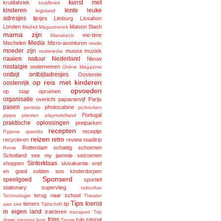
kunst met
kruitfabriek
kruitfbriek
kinderen
lente
leuke
legoland
adresjes
lijstjes
Limburg
Lissabon
Londen
Maison Slash
Madrid
Magazinerek
mama zijn
me-time
Marrakech
Media
Mechelen
Micro-avonturen
mode
moeder zijn
musea
muziek
multimedia
naaien
natuur
Nederland
Nieuw
nostalgie
ondernemen
Online Magazine
ontbijt
ontbijtadresjes
Oostende
op reis met kinderen
oostenrijk
opvoeden
op stap
opruimen
organisatie
overicht
papavanvijf
Parijs
pasen
photocabine
perstrip
picknicken
Portugal
pippa
planten
playmobilland
praktische oplossingen
pretparken
recepten
receptje
Pyjama
querido
reizen
retro
recycleren
review
roadtrip
Rotterdam
schattig
schoenen
Rome
Schotland
see my jammie
seizoenen
Sinterklaas
shoppen
skivakantie
snel
en goed
solden
sos kinderdorpen
Sponserd
speelgoed
sportief
stationary
supervlieg
tattoofun
terug naar school
Technologie
Theater
Tips
toerist
tieners
tip
aan zee
Tijdschrift
in eigen land
trakteren
transport
Trip
trips
tuin
tutorial
down memory lane
Trouw