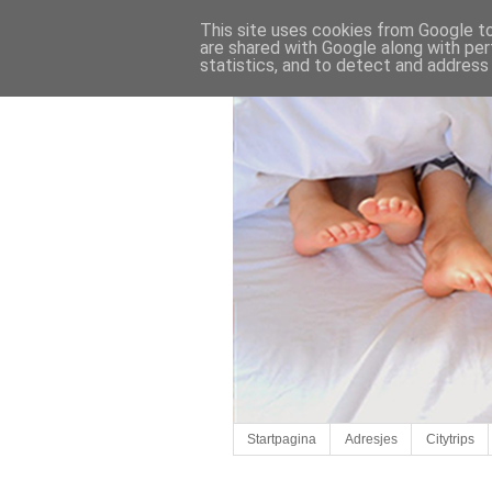
This site uses cookies from Google to 
are shared with Google along with per
statistics, and to detect and address
Startpagina
Adresjes
Citytrips