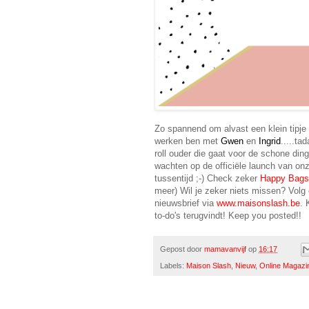
Zo spannend om alvast een klein tipje 
werken ben met
Gwen
en
Ingrid
.....ta
roll ouder die gaat voor de schone din
wachten op de officiële launch van onz
tussentijd ;-) Check zeker
Happy Bags
meer) Wil je zeker niets missen? Volg
nieuwsbrief via
www.maisonslash.be
. 
to-do's terugvindt! Keep you posted!!
Gepost door
mamavanvijf
op
16:17
Labels:
Maison Slash
,
Nieuw
,
Online Magazi