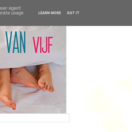
 user-agent
nerate usage
LEARN MORE
GOT IT