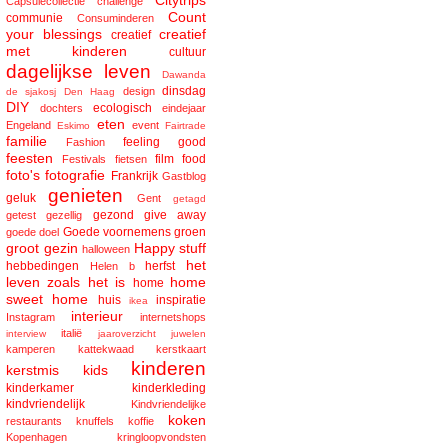
Citytrips
Capsulecollectie
challenge
Count
communie
Consuminderen
your blessings
creatief
creatief
met kinderen
cultuur
dagelijkse leven
Dawanda
dinsdag
design
de sjakosj
Den Haag
DIY
ecologisch
dochters
eindejaar
eten
Engeland
event
Eskimo
Fairtrade
familie
feeling good
Fashion
feesten
film
food
Festivals
fietsen
foto's
fotografie
Frankrijk
Gastblog
genieten
geluk
Gent
getagd
gezond
give away
getest
gezellig
Goede voornemens
groen
goede doel
groot gezin
Happy stuff
halloween
het
hebbedingen
herfst
Helen b
leven zoals het is
home
home
sweet home
huis
inspiratie
ikea
interieur
Instagram
internetshops
italië
interview
jaaroverzicht
juwelen
kamperen
kattekwaad
kerstkaart
kinderen
kerstmis
kids
kinderkamer
kinderkleding
kindvriendelijk
Kindvriendelijke
koken
restaurants
knuffels
koffie
Kopenhagen
kringloopvondsten