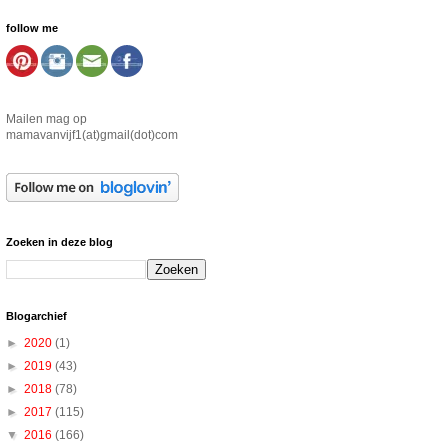
follow me
Mailen mag op
mamavanvijf1(at)gmail(dot)com
Zoeken in deze blog
Blogarchief
►
2020
(1)
►
2019
(43)
►
2018
(78)
►
2017
(115)
▼
2016
(166)