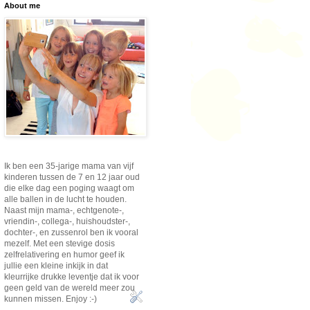
About me
Ik ben een 35-jarige mama van vijf
kinderen tussen de 7 en 12 jaar oud
die elke dag een poging waagt om
alle ballen in de lucht te houden.
Naast mijn mama-, echtgenote-,
vriendin-, collega-, huishoudster-,
dochter-, en zussenrol ben ik vooral
mezelf. Met een stevige dosis
zelfrelativering en humor geef ik
jullie een kleine inkijk in dat
kleurrijke drukke leventje dat ik voor
geen geld van de wereld meer zou
kunnen missen. Enjoy :-)