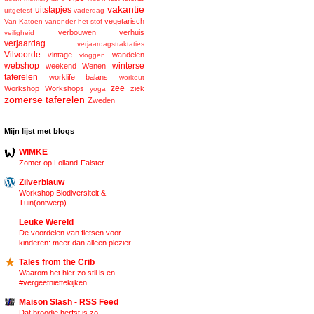
vakantie
uitstapjes
uitgetest
vaderdag
vegetarisch
Van Katoen
vanonder het stof
verbouwen
verhuis
veiligheid
verjaardag
verjaardagstraktaties
Vilvoorde
vintage
wandelen
vloggen
webshop
winterse
weekend
Wenen
taferelen
worklife balans
workout
zee
Workshop
Workshops
ziek
yoga
zomerse taferelen
Zweden
Mijn lijst met blogs
WIMKE
Zomer op Lolland-Falster
Zilverblauw
Workshop Biodiversiteit &
Tuin(ontwerp)
Leuke Wereld
De voordelen van fietsen voor
kinderen: meer dan alleen plezier
Tales from the Crib
Waarom het hier zo stil is en
#vergeetniettekijken
Maison Slash - RSS Feed
Dat broodje herfst is zo