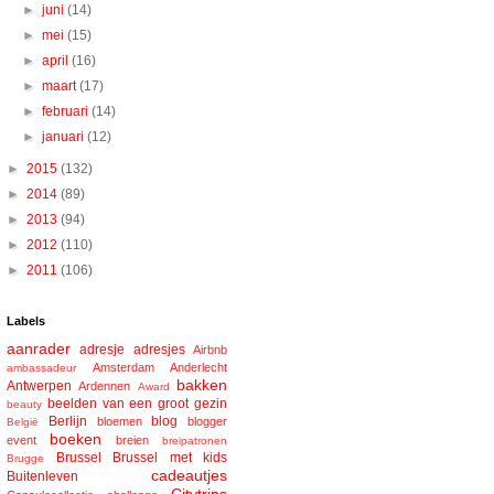
►
juni
(14)
►
mei
(15)
►
april
(16)
►
maart
(17)
►
februari
(14)
►
januari
(12)
►
2015
(132)
►
2014
(89)
►
2013
(94)
►
2012
(110)
►
2011
(106)
Labels
aanrader
adresje
adresjes
Airbnb
Amsterdam
Anderlecht
ambassadeur
bakken
Antwerpen
Ardennen
Award
beelden van een groot gezin
beauty
Berlijn
blog
bloemen
blogger
België
boeken
event
breien
breipatronen
Brussel
Brussel met kids
Brugge
cadeautjes
Buitenleven