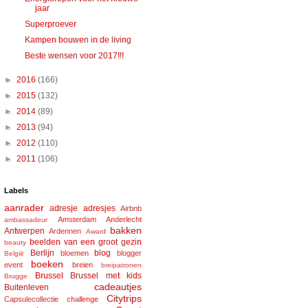
jaar
Superproever
Kampen bouwen in de living
Beste wensen voor 2017!!!
►
2016
(166)
►
2015
(132)
►
2014
(89)
►
2013
(94)
►
2012
(110)
►
2011
(106)
Labels
aanrader
adresje
adresjes
Airbnb
Amsterdam
Anderlecht
ambassadeur
bakken
Antwerpen
Ardennen
Award
beelden van een groot gezin
beauty
Berlijn
blog
bloemen
blogger
België
boeken
event
breien
breipatronen
Brussel
Brussel met kids
Brugge
cadeautjes
Buitenleven
Citytrips
Capsulecollectie
challenge