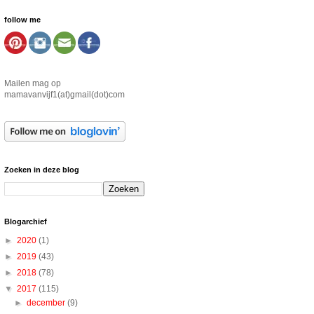
follow me
Mailen mag op
mamavanvijf1(at)gmail(dot)com
Zoeken in deze blog
Blogarchief
►
2020
(1)
►
2019
(43)
►
2018
(78)
▼
2017
(115)
►
december
(9)