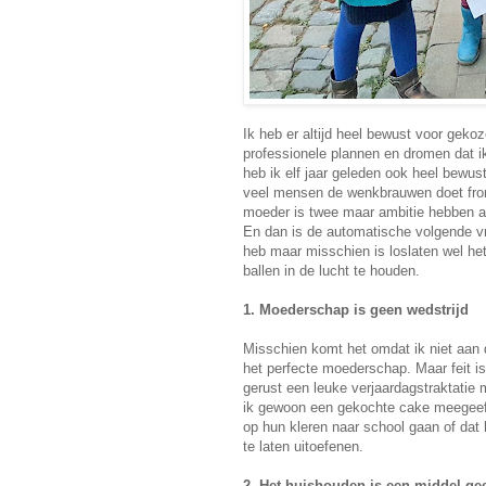
Ik heb er altijd heel bewust voor gek
professionele plannen en dromen dat ik
heb ik elf jaar geleden ook heel bewus
veel mensen de wenkbrauwen doet fron
moeder is twee maar ambitie hebben al
En dan is de automatische volgende vra
heb maar misschien is loslaten wel het 
ballen in de lucht te houden.
1. Moederschap is geen wedstrijd
Misschien komt het omdat ik niet aan 
het perfecte moederschap. Maar feit is 
gerust een leuke verjaardagstraktatie 
ik gewoon een gekochte cake meegeef. 
op hun kleren naar school gaan of dat h
te laten uitoefenen.
2. Het huishouden is een middel ge