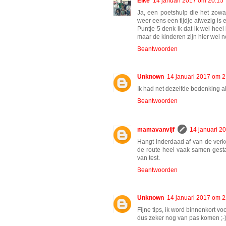
Elke
14 januari 2017 om 20:15
Ja, een poetshulp die het zowa
weer eens een tijdje afwezig is 
Puntje 5 denk ik dat ik wel heel
maar de kinderen zijn hier wel n
Beantwoorden
Unknown
14 januari 2017 om 2
Ik had net dezelfde bedenking al
Beantwoorden
mamavanvijf
14 januari 2
Hangt inderdaad af van de verkee
de route heel vaak samen gestap
van test.
Beantwoorden
Unknown
14 januari 2017 om 2
Fijne tips, ik word binnenkort v
dus zeker nog van pas komen ;-