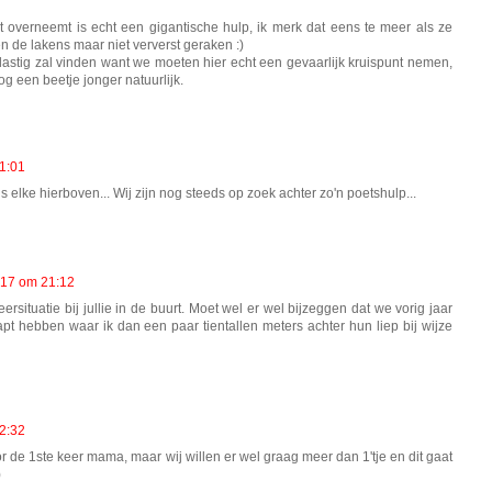
t overneemt is echt een gigantische hulp, ik merk dat eens te meer als ze
en de lakens maar niet ververst geraken :)
 lastig zal vinden want we moeten hier echt een gevaarlijk kruispunt nemen,
og een beetje jonger natuurlijk.
1:01
s elke hierboven... Wij zijn nog steeds op zoek achter zo'n poetshulp...
017 om 21:12
rsituatie bij jullie in de buurt. Moet wel er wel bijzeggen dat we vorig jaar
t hebben waar ik dan een paar tientallen meters achter hun liep bij wijze
2:32
oor de 1ste keer mama, maar wij willen er wel graag meer dan 1'tje en dit gaat
)