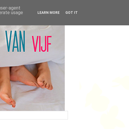
 user-agent
nerate usage
LEARN MORE
GOT IT