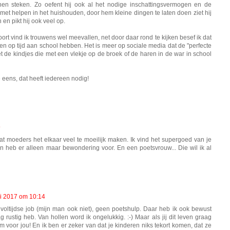
n steken. Zo oefent hij ook al het nodige inschattingsvermogen en de
met helpen in het huishouden, door hem kleine dingen te laten doen ziet hij
en pikt hij ook veel op.
rt vind ik trouwens wel meevallen, net door daar rond te kijken besef ik dat
deren op tijd aan school hebben. Het is meer op sociale media dat de "perfecte
t de kindjes die met een vlekje op de broek of de haren in de war in school
e eens, dat heeft iedereen nodig!
9
at moeders het elkaar veel te moeilijk maken. Ik vind het supergoed van je
n heb er alleen maar bewondering voor. En een poetsvrouw... Die wil ik al
ri 2017 om 10:14
voltijdse job (mijn man ook niet), geen poetshulp. Daar heb ik ook bewust
rustig heb. Van hollen word ik ongelukkig. :-) Maar als jij dit leven graag
om voor jou! En ik ben er zeker van dat je kinderen niks tekort komen, dat ze