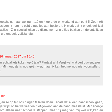
poetshulp, maar wel punt 1,2 en 4 op orde en werkend aan punt 5. Zoon (6)
s ben ik hem nu echt dingetjes aan het leren. Ik merk dat ik er ook gelijk al
tastisch. Zijn specialiteiten op dit moment zijn eitjes bakken en de ontbijtpap
 grotendeels zelfstandig.
16 januari 2017 om 15:45
 echt al iets koken op 6 jaar? Fantastisch! Vergt wel wat vertrouwen, zo'n
s. (Mijn oudste is nog géén vier, maar ik kan het me nog niet voorstellen.
)
8:02
, en ze op tijd ook dingen te laten doen... zoals dat alleen naar school gaan,
nger wijst op het verkeer en niet gewoon aan de hand meesleurt. Mijn zoontje
g om alleen naar school te stappen, maar hij mag van mij wel uitkijken en