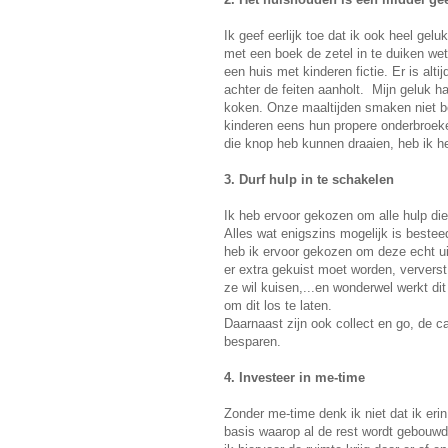
Ik geef eerlijk toe dat ik ook heel ge
met een boek de zetel in te duiken wete
een huis met kinderen fictie. Er is alt
achter de feiten aanholt. Mijn geluk 
koken. Onze maaltijden smaken niet bet
kinderen eens hun propere onderbroek
die knop heb kunnen draaien, heb ik he
3. Durf hulp in te schakelen
Ik heb ervoor gekozen om alle hulp di
Alles wat enigszins mogelijk is besteed
heb ik ervoor gekozen om deze echt uit
er extra gekuist moet worden, ververs
ze wil kuisen,...en wonderwel werkt dit
om dit los te laten.
Daarnaast zijn ook collect en go, de 
besparen.
4. Investeer in me-time
Zonder me-time denk ik niet dat ik erin
basis waarop al de rest wordt gebouwd