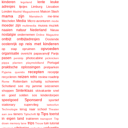
kinderen
lente
leuke
legoland
adresjes
lijstjes
Limburg
Lissabon
Londen
Maison Slash
Madrid
Magazinerek
mama zijn
me-time
Marrakech
Media
Mechelen
Micro-avonturen
mode
moeder zijn
musea
muziek
multimedia
naaien
natuur
Nederland
Nieuw
nostalgie
ondernemen
Online Magazine
ontbijt
ontbijtadresjes
Oostende
op reis met kinderen
oostenrijk
opvoeden
op stap
opruimen
organisatie
overicht
papavanvijf
Parijs
pasen
photocabine
perstrip
picknicken
Portugal
pippa
planten
playmobilland
praktische oplossingen
pretparken
recepten
receptje
Pyjama
querido
reizen
retro
recycleren
review
roadtrip
Rotterdam
schattig
schoenen
Rome
Schotland
see my jammie
seizoenen
Sinterklaas
shoppen
skivakantie
snel
en goed
solden
sos kinderdorpen
Sponserd
speelgoed
sportief
stationary
supervlieg
tattoofun
terug naar school
Technologie
Theater
Tips
toerist
tieners
tip
aan zee
Tijdschrift
in eigen land
trakteren
transport
Trip
trips
tuin
tutorial
down memory lane
Trouw
vakantie