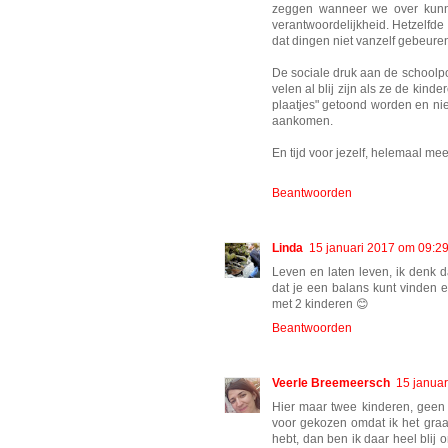
zeggen wanneer we over kunne
verantwoordelijkheid. Hetzelfde 
dat dingen niet vanzelf gebeuren 
De sociale druk aan de schoolpoo
velen al blij zijn als ze de kin
plaatjes" getoond worden en nie
aankomen.
En tijd voor jezelf, helemaal me
Beantwoorden
Linda
15 januari 2017 om 09:2
Leven en laten leven, ik denk d
dat je een balans kunt vinden e
met 2 kinderen 😊
Beantwoorden
Veerle Breemeersch
15 janua
Hier maar twee kinderen, geen 
voor gekozen omdat ik het graag 
hebt, dan ben ik daar heel blij 