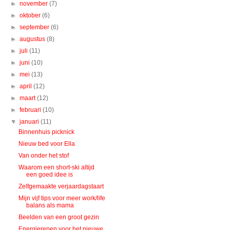
►
november
(7)
►
oktober
(6)
►
september
(6)
►
augustus
(8)
►
juli
(11)
►
juni
(10)
►
mei
(13)
►
april
(12)
►
maart
(12)
►
februari
(10)
▼
januari
(11)
Binnenhuis picknick
Nieuw bed voor Ella
Van onder het stof
Waarom een short-ski altijd
een goed idee is
Zelfgemaakte verjaardagstaart
Mijn vijf tips voor meer work/life
balans als mama
Beelden van een groot gezin
Energierepen voor het nieuwe