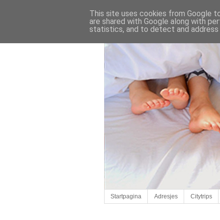
This site uses cookies from Google to 
are shared with Google along with per
statistics, and to detect and address
Startpagina
Adresjes
Citytrips