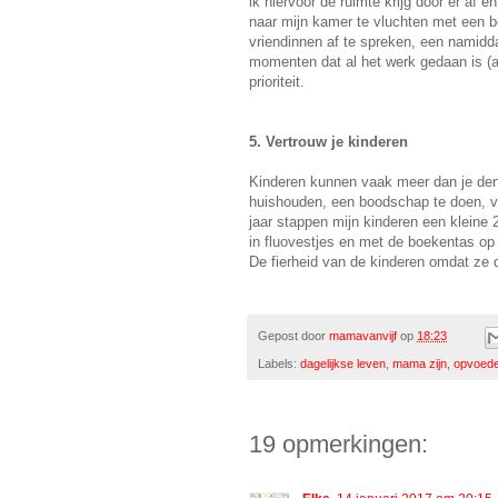
ik hiervoor de ruimte krijg door er af
naar mijn kamer te vluchten met een bo
vriendinnen af te spreken, een namiddag
momenten dat al het werk gedaan is (al
prioriteit.
5. Vertrouw je kinderen
Kinderen kunnen vaak meer dan je denkt
huishouden, een boodschap te doen, ve
jaar stappen mijn kinderen een kleine 
in fluovestjes en met de boekentas op 
De fierheid van de kinderen omdat ze d
Gepost door
mamavanvijf
op
18:23
Labels:
dagelijkse leven
,
mama zijn
,
opvoed
19 opmerkingen: