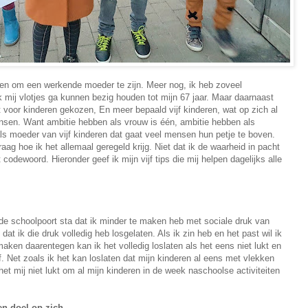
ozen om een werkende moeder te zijn. Meer nog, ik heb zoveel
 mij vlotjes ga kunnen bezig houden tot mijn 67 jaar. Maar daarnaast
t voor kinderen gekozen, En meer bepaald vijf kinderen, wat op zich al
sen. Want ambitie hebben als vrouw is één, ambitie hebben als
s moeder van vijf kinderen dat gaat veel mensen hun petje te boven.
ag hoe ik het allemaal geregeld krijg. Niet dat ik de waarheid in pacht
codewoord. Hieronder geef ik mijn vijf tips die mij helpen dagelijks alle
de schoolpoort sta dat ik minder te maken heb met sociale druk van
dat ik die druk volledig heb losgelaten. Als ik zin heb en het past wil ik
maken daarentegen kan ik het volledig loslaten als het eens niet lukt en
Net zoals ik het kan loslaten dat mijn kinderen al eens met vlekken
et mij niet lukt om al mijn kinderen in de week naschoolse activiteiten
en doel op zich