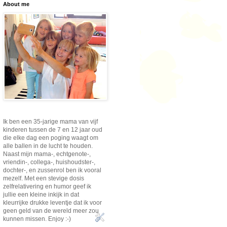
About me
Ik ben een 35-jarige mama van vijf
kinderen tussen de 7 en 12 jaar oud
die elke dag een poging waagt om
alle ballen in de lucht te houden.
Naast mijn mama-, echtgenote-,
vriendin-, collega-, huishoudster-,
dochter-, en zussenrol ben ik vooral
mezelf. Met een stevige dosis
zelfrelativering en humor geef ik
jullie een kleine inkijk in dat
kleurrijke drukke leventje dat ik voor
geen geld van de wereld meer zou
kunnen missen. Enjoy :-)