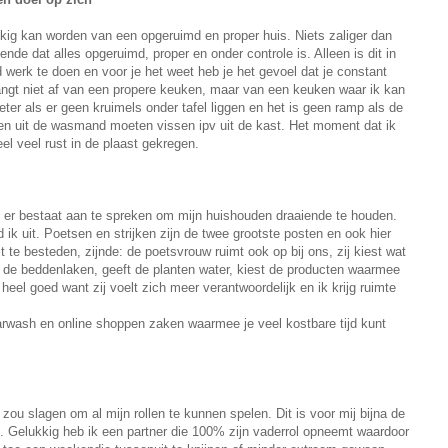
lukkig kan worden van een opgeruimd en proper huis. Niets zaliger dan
nde dat alles opgeruimd, proper en onder controle is. Alleen is dit in
ijd werk te doen en voor je het weet heb je het gevoel dat je constant
hangt niet af van een propere keuken, maar van een keuken waar ik kan
er als er geen kruimels onder tafel liggen en het is geen ramp als de
en uit de wasmand moeten vissen ipv uit de kast. Het moment dat ik
el veel rust in de plaast gekregen.
e er bestaat aan te spreken om mijn huishouden draaiende te houden.
 ik uit. Poetsen en strijken zijn de twee grootste posten en ook hier
 te besteden, zijnde: de poetsvrouw ruimt ook op bij ons, zij kiest wat
t de beddenlaken, geeft de planten water, kiest de producten waarmee
 heel goed want zij voelt zich meer verantwoordelijk en ik krijg ruimte
carwash en online shoppen zaken waarmee je veel kostbare tijd kunt
 zou slagen om al mijn rollen te kunnen spelen. Dit is voor mij bijna de
. Gelukkig heb ik een partner die 100% zijn vaderrol opneemt waardoor