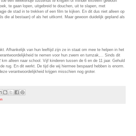
 en toe een weekendje tussenuit te knijpen of minder extreem gewoon
ek, te gaan lopen, uitgebreid te douchen, uit te slapen, met
je de stad in te trekken of een film te kijken. En dit dus niet alleen op
s die al bestaan) of als het uitkomt. Maar gewoon duidelijk gepland als
. Afhankelijk van hun leeftijd zijn ze in staat om mee te helpen in het
rantwoordelijkheid te nemen voor hun zwem en turnzak,... Sinds dit
2 km alleen naar school. Vijf kinderen tussen de 6 en de 11 jaar. Gehuld
de rug. En dit werkt. De tijd die wij hiermee bespaard hebben is enorm.
eze verantwoordelijkheid krijgen misschien nog groter.
en