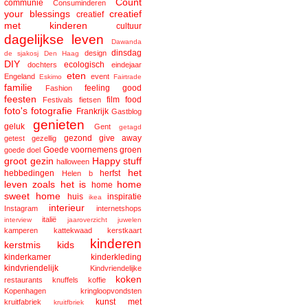
Count
communie
Consuminderen
your blessings
creatief
creatief
met kinderen
cultuur
dagelijkse leven
Dawanda
dinsdag
design
de sjakosj
Den Haag
DIY
ecologisch
dochters
eindejaar
eten
Engeland
event
Eskimo
Fairtrade
familie
feeling good
Fashion
feesten
film
food
Festivals
fietsen
foto's
fotografie
Frankrijk
Gastblog
genieten
geluk
Gent
getagd
gezond
give away
getest
gezellig
Goede voornemens
groen
goede doel
groot gezin
Happy stuff
halloween
het
hebbedingen
herfst
Helen b
leven zoals het is
home
home
sweet home
huis
inspiratie
ikea
interieur
Instagram
internetshops
italië
interview
jaaroverzicht
juwelen
kamperen
kattekwaad
kerstkaart
kinderen
kerstmis
kids
kinderkamer
kinderkleding
kindvriendelijk
Kindvriendelijke
koken
restaurants
knuffels
koffie
Kopenhagen
kringloopvondsten
kunst met
kruitfabriek
kruitfbriek