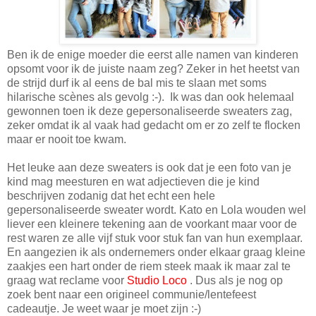
Ben ik de enige moeder die eerst alle namen van kinderen
opsomt voor ik de juiste naam zeg? Zeker in het heetst van
de strijd durf ik al eens de bal mis te slaan met soms
hilarische scènes als gevolg :-). Ik was dan ook helemaal
gewonnen toen ik deze gepersonaliseerde sweaters zag,
zeker omdat ik al vaak had gedacht om er zo zelf te flocken
maar er nooit toe kwam.
Het leuke aan deze sweaters is ook dat je een foto van je
kind mag meesturen en wat adjectieven die je kind
beschrijven zodanig dat het echt een hele
gepersonaliseerde sweater wordt. Kato en Lola wouden wel
liever een kleinere tekening aan de voorkant maar voor de
rest waren ze alle vijf stuk voor stuk fan van hun exemplaar.
En aangezien ik als ondernemers onder elkaar graag kleine
zaakjes een hart onder de riem steek maak ik maar zal te
graag wat reclame voor
Studio Loco
. Dus als je nog op
zoek bent naar een origineel communie/lentefeest
cadeautje. Je weet waar je moet zijn :-)