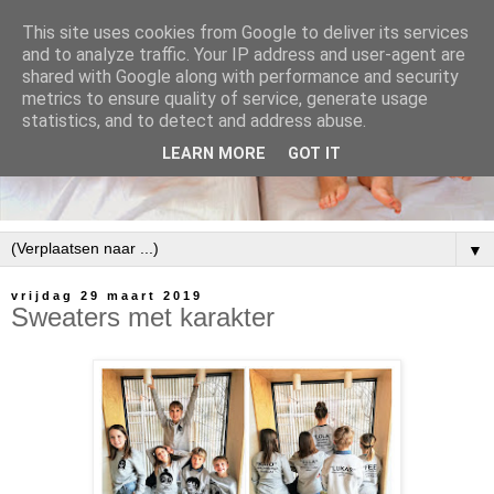
This site uses cookies from Google to deliver its services
and to analyze traffic. Your IP address and user-agent are
shared with Google along with performance and security
metrics to ensure quality of service, generate usage
statistics, and to detect and address abuse.
LEARN MORE
GOT IT
▼
vrijdag 29 maart 2019
Sweaters met karakter