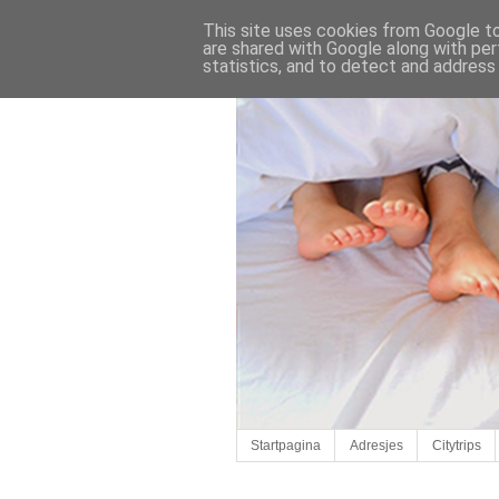
This site uses cookies from Google to 
are shared with Google along with per
statistics, and to detect and address
Startpagina
Adresjes
Citytrips