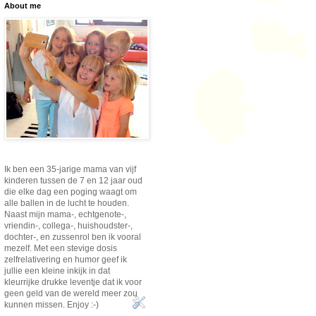
About me
Ik ben een 35-jarige mama van vijf
kinderen tussen de 7 en 12 jaar oud
die elke dag een poging waagt om
alle ballen in de lucht te houden.
Naast mijn mama-, echtgenote-,
vriendin-, collega-, huishoudster-,
dochter-, en zussenrol ben ik vooral
mezelf. Met een stevige dosis
zelfrelativering en humor geef ik
jullie een kleine inkijk in dat
kleurrijke drukke leventje dat ik voor
geen geld van de wereld meer zou
kunnen missen. Enjoy :-)