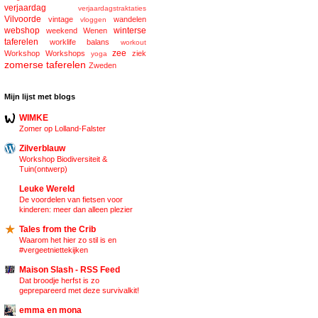
verjaardag
verjaardagstraktaties
Vilvoorde
vintage
wandelen
vloggen
webshop
winterse
weekend
Wenen
taferelen
worklife balans
workout
zee
Workshop
Workshops
ziek
yoga
zomerse taferelen
Zweden
Mijn lijst met blogs
WIMKE
Zomer op Lolland-Falster
Zilverblauw
Workshop Biodiversiteit &
Tuin(ontwerp)
Leuke Wereld
De voordelen van fietsen voor
kinderen: meer dan alleen plezier
Tales from the Crib
Waarom het hier zo stil is en
#vergeetniettekijken
Maison Slash - RSS Feed
Dat broodje herfst is zo
geprepareerd met deze survivalkit!
emma en mona