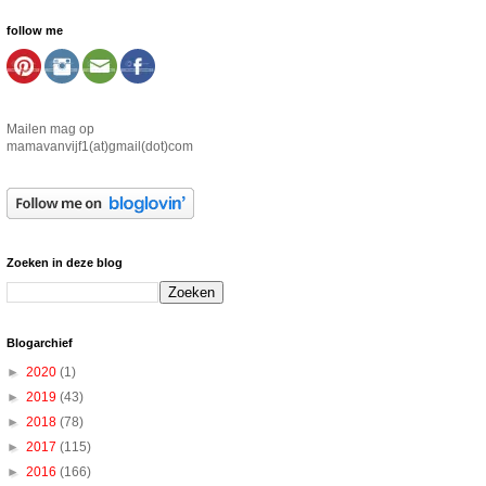
follow me
Mailen mag op
mamavanvijf1(at)gmail(dot)com
Zoeken in deze blog
Blogarchief
►
2020
(1)
►
2019
(43)
►
2018
(78)
►
2017
(115)
►
2016
(166)