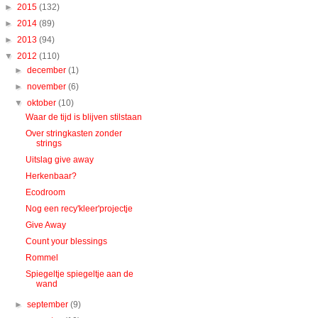
►
2015
(132)
►
2014
(89)
►
2013
(94)
▼
2012
(110)
►
december
(1)
►
november
(6)
▼
oktober
(10)
Waar de tijd is blijven stilstaan
Over stringkasten zonder
strings
Uitslag give away
Herkenbaar?
Ecodroom
Nog een recy'kleer'projectje
Give Away
Count your blessings
Rommel
Spiegeltje spiegeltje aan de
wand
►
september
(9)