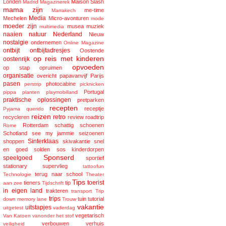
Londen
Maison Slash
Madrid
Magazinerek
mama zijn
me-time
Marrakech
Media
Mechelen
Micro-avonturen
mode
moeder zijn
musea
muziek
multimedia
naaien
natuur
Nederland
Nieuw
nostalgie
ondernemen
Online Magazine
ontbijt
ontbijtadresjes
Oostende
op reis met kinderen
oostenrijk
opvoeden
op stap
opruimen
organisatie
overicht
papavanvijf
Parijs
pasen
photocabine
perstrip
picknicken
Portugal
pippa
planten
playmobilland
praktische oplossingen
pretparken
recepten
receptje
Pyjama
querido
reizen
retro
recycleren
review
roadtrip
Rotterdam
schattig
schoenen
Rome
Schotland
see my jammie
seizoenen
Sinterklaas
shoppen
skivakantie
snel
en goed
solden
sos kinderdorpen
Sponserd
speelgoed
sportief
stationary
supervlieg
tattoofun
terug naar school
Technologie
Theater
Tips
toerist
tieners
tip
aan zee
Tijdschrift
in eigen land
trakteren
transport
Trip
trips
tuin
tutorial
down memory lane
Trouw
vakantie
uitstapjes
uitgetest
vaderdag
vegetarisch
Van Katoen
vanonder het stof
verbouwen
verhuis
veiligheid