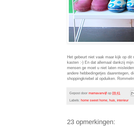
Het gebeurt niet vaak maar kijk op dit
kasten :-) En dat allemaal dankzij mij
mensen ge moet u niet laten misleiden d
andere hebbedingetjes daarentegen, die
shoppingkriebel al opduiken. Rommelma
Gepost door
mamavanvijf
op
09:41
Labels:
home sweet home
,
huis
,
interieur
23 opmerkingen: