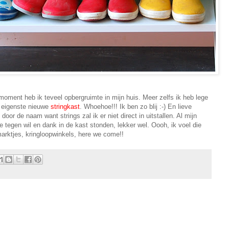
 moment heb ik teveel opbergruimte in mijn huis. Meer zelfs ik heb lege
n eigenste nieuwe
stringkast
. Whoehoe!!! Ik ben zo blij :-) En lieve
oor de naam want strings zal ik er niet direct in uitstallen. Al mijn
 tegen wil en dank in de kast stonden, lekker wel. Oooh, ik voel die
rktjes, kringloopwinkels, here we come!!