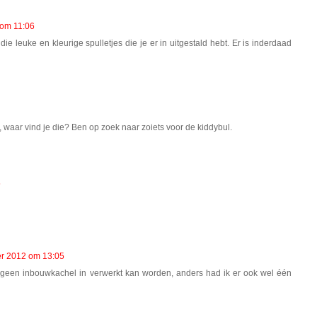
 om 11:06
e leuke en kleurige spulletjes die je er in uitgestald hebt. Er is inderdaad
, waar vind je die? Ben op zoek naar zoiets voor de kiddybul.
5
er 2012 om 13:05
r geen inbouwkachel in verwerkt kan worden, anders had ik er ook wel één