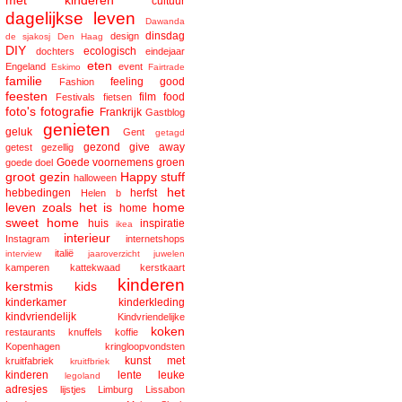
met kinderen
cultuur
dagelijkse leven
Dawanda
dinsdag
design
de sjakosj
Den Haag
DIY
ecologisch
dochters
eindejaar
eten
Engeland
event
Eskimo
Fairtrade
familie
feeling good
Fashion
feesten
film
food
Festivals
fietsen
foto's
fotografie
Frankrijk
Gastblog
genieten
geluk
Gent
getagd
gezond
give away
getest
gezellig
Goede voornemens
groen
goede doel
groot gezin
Happy stuff
halloween
het
hebbedingen
herfst
Helen b
leven zoals het is
home
home
sweet home
huis
inspiratie
ikea
interieur
Instagram
internetshops
italië
interview
jaaroverzicht
juwelen
kamperen
kattekwaad
kerstkaart
kinderen
kerstmis
kids
kinderkamer
kinderkleding
kindvriendelijk
Kindvriendelijke
koken
restaurants
knuffels
koffie
Kopenhagen
kringloopvondsten
kunst met
kruitfabriek
kruitfbriek
kinderen
lente
leuke
legoland
adresjes
lijstjes
Limburg
Lissabon