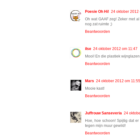
Poesie Oh Hi!
24 oktober 2012
Oh wat GAAF zeg! Zeker met al di
nog zat ruimte ;)
Beantwoorden
ilse
24 oktober 2012 om 11:47
Mooi! En die plastiek wijnglazen
Beantwoorden
Mars
24 oktober 2012 om 11:5
Mooie kast!
Beantwoorden
Juffrouw Sanseveria
24 oktob
Hoe, hoe schoon! Spijtig dat e
tegen mijn muur gewild!
Beantwoorden