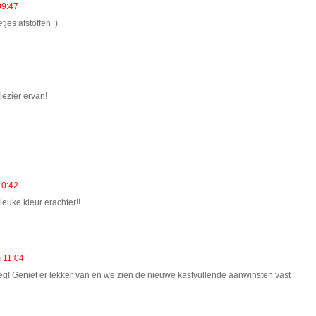
09:47
jes afstoffen :)
ezier ervan!
10:42
euke kleur erachter!!
 11:04
eg! Geniet er lekker van en we zien de nieuwe kastvullende aanwinsten vast