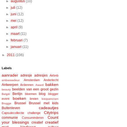
►
augustus
(10)
►
juli
(12)
►
juni
(12)
►
mei
(12)
►
april
(9)
►
maart
(11)
►
februari
(7)
►
januari
(11)
►
2011
(106)
Labels
aanrader
adresje
adresjes
Airbnb
Amsterdam
Anderlecht
ambassadeur
bakken
Antwerpen
Ardennen
Award
beelden van een groot gezin
beauty
Berlijn
blog
bloemen
blogger
België
boeken
event
breien
breipatronen
Brussel
Brussel met kids
Brugge
cadeautjes
Buitenleven
Citytrips
Capsulecollectie
challenge
Count
communie
Consuminderen
your blessings
creatief
creatief