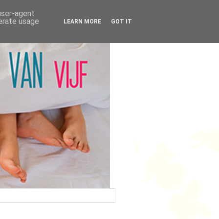
 user-agent
nerate usage
LEARN MORE
GOT IT