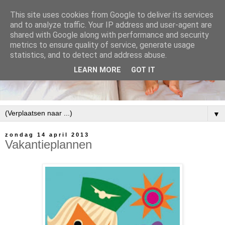
This site uses cookies from Google to deliver its services
and to analyze traffic. Your IP address and user-agent are
shared with Google along with performance and security
metrics to ensure quality of service, generate usage
statistics, and to detect and address abuse.
LEARN MORE
GOT IT
▼
zondag 14 april 2013
Vakantieplannen