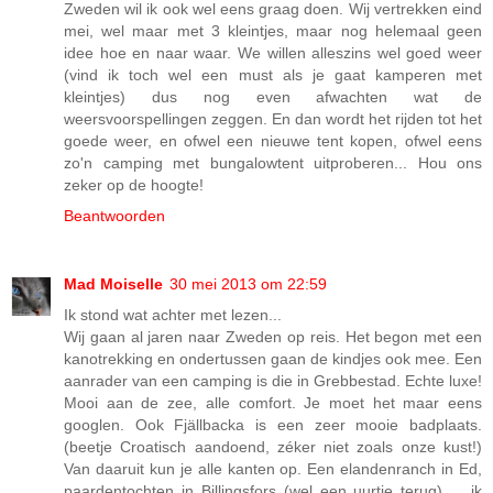
Zweden wil ik ook wel eens graag doen. Wij vertrekken eind
mei, wel maar met 3 kleintjes, maar nog helemaal geen
idee hoe en naar waar. We willen alleszins wel goed weer
(vind ik toch wel een must als je gaat kamperen met
kleintjes) dus nog even afwachten wat de
weersvoorspellingen zeggen. En dan wordt het rijden tot het
goede weer, en ofwel een nieuwe tent kopen, ofwel eens
zo'n camping met bungalowtent uitproberen... Hou ons
zeker op de hoogte!
Beantwoorden
Mad Moiselle
30 mei 2013 om 22:59
Ik stond wat achter met lezen...
Wij gaan al jaren naar Zweden op reis. Het begon met een
kanotrekking en ondertussen gaan de kindjes ook mee. Een
aanrader van een camping is die in Grebbestad. Echte luxe!
Mooi aan de zee, alle comfort. Je moet het maar eens
googlen. Ook Fjällbacka is een zeer mooie badplaats.
(beetje Croatisch aandoend, zéker niet zoals onze kust!)
Van daaruit kun je alle kanten op. Een elandenranch in Ed,
paardentochten in Billingsfors (wel een uurtje terug) ... ik