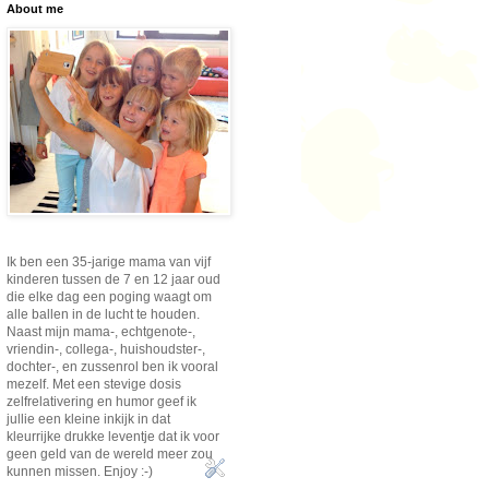
About me
Ik ben een 35-jarige mama van vijf
kinderen tussen de 7 en 12 jaar oud
die elke dag een poging waagt om
alle ballen in de lucht te houden.
Naast mijn mama-, echtgenote-,
vriendin-, collega-, huishoudster-,
dochter-, en zussenrol ben ik vooral
mezelf. Met een stevige dosis
zelfrelativering en humor geef ik
jullie een kleine inkijk in dat
kleurrijke drukke leventje dat ik voor
geen geld van de wereld meer zou
kunnen missen. Enjoy :-)