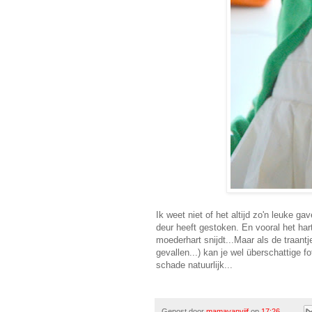
Ik weet niet of het altijd zo'n leuke g
deur heeft gestoken. En vooral het har
moederhart snijdt...Maar als de traant
gevallen...) kan je wel überschattige fot
schade natuurlijk...
Gepost door
mamavanvijf
op
17:26