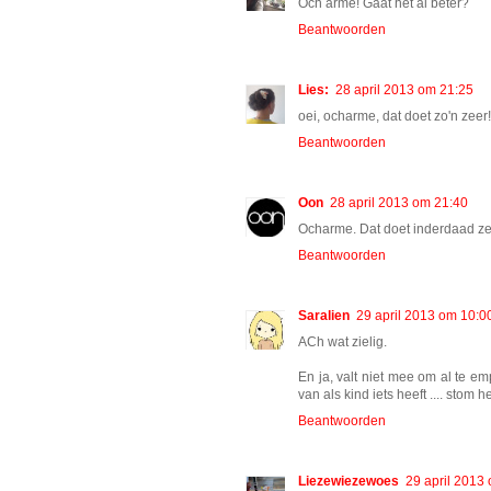
Och arme! Gaat het al beter?
Beantwoorden
Lies:
28 april 2013 om 21:25
oei, ocharme, dat doet zo'n zeer!
Beantwoorden
Oon
28 april 2013 om 21:40
Ocharme. Dat doet inderdaad ze
Beantwoorden
Saralien
29 april 2013 om 10:0
ACh wat zielig.
En ja, valt niet mee om al te emp
van als kind iets heeft .... stom
Beantwoorden
Liezewiezewoes
29 april 2013