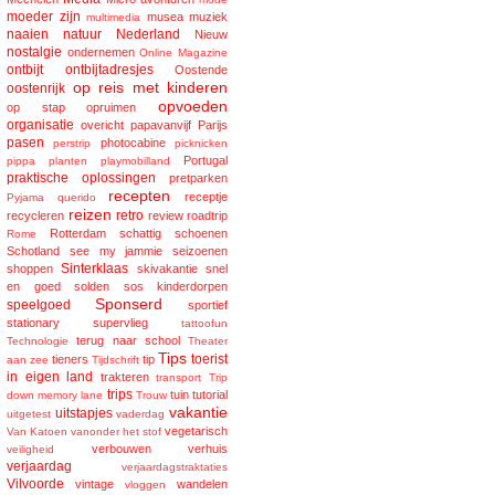
moeder zijn
musea
muziek
multimedia
naaien
natuur
Nederland
Nieuw
nostalgie
ondernemen
Online Magazine
ontbijt
ontbijtadresjes
Oostende
op reis met kinderen
oostenrijk
opvoeden
op stap
opruimen
organisatie
overicht
papavanvijf
Parijs
pasen
photocabine
perstrip
picknicken
Portugal
pippa
planten
playmobilland
praktische oplossingen
pretparken
recepten
receptje
Pyjama
querido
reizen
retro
recycleren
review
roadtrip
Rotterdam
schattig
schoenen
Rome
Schotland
see my jammie
seizoenen
Sinterklaas
shoppen
skivakantie
snel
en goed
solden
sos kinderdorpen
Sponserd
speelgoed
sportief
stationary
supervlieg
tattoofun
terug naar school
Technologie
Theater
Tips
toerist
tieners
tip
aan zee
Tijdschrift
in eigen land
trakteren
transport
Trip
trips
tuin
tutorial
down memory lane
Trouw
vakantie
uitstapjes
uitgetest
vaderdag
vegetarisch
Van Katoen
vanonder het stof
verbouwen
verhuis
veiligheid
verjaardag
verjaardagstraktaties
Vilvoorde
vintage
wandelen
vloggen