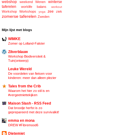
webshop
winterse
weekend
Wenen
taferelen
worklife balans
workout
zee
Workshop
Workshops
ziek
yoga
zomerse taferelen
Zweden
Mijn lijst met blogs
WIMKE
Zomer op Lolland-Falster
Zilverblauw
Workshop Biodiversiteit &
Tuin(ontwerp)
Leuke Wereld
De voordelen van fietsen voor
kinderen: meer dan alleen plezier
Tales from the Crib
Waarom het hier zo stil is en
#vergeetniettekijken
Maison Slash - RSS Feed
Dat broodje herfst is zo
geprepareerd met deze survivalkit!
emma en mona
DREW #Fibremood6
Dietemiet