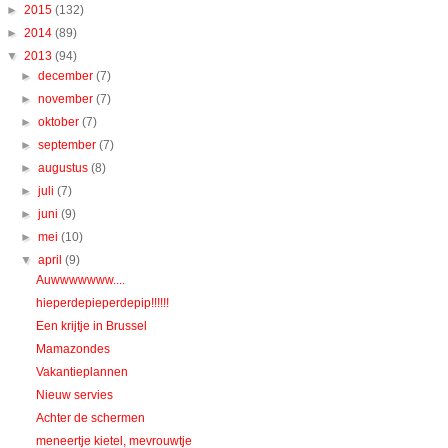
►
2015
(132)
►
2014
(89)
▼
2013
(94)
►
december
(7)
►
november
(7)
►
oktober
(7)
►
september
(7)
►
augustus
(8)
►
juli
(7)
►
juni
(9)
►
mei
(10)
▼
april
(9)
Auwwwwwww....
hieperdepieperdepip!!!!!!
Een krijtje in Brussel
Mamazondes
Vakantieplannen
Nieuw servies
Achter de schermen
meneertje kietel, mevrouwtje