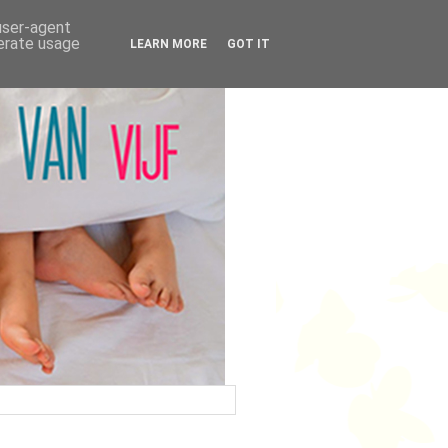
 user-agent
nerate usage
LEARN MORE
GOT IT