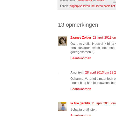
Labels:
dagelijkse leven
,
het leven zoals het 
13 opmerkingen:
Zaanse Zolder
28 april 2013 o
Ow.... zo zielig. Hoewel ik bijn
een kastdeur kwam, helemaal 
goedgekomen ;-)
Beantwoorden
Anoniem
28 april 2013 om 19:
Ocharme. Verdrietig maar toch o
Leuke blog heb je trouwens, ben 
Beantwoorden
la fille gentille
28 april 2013 om
Schattig pruillipje...
Beantwoorden