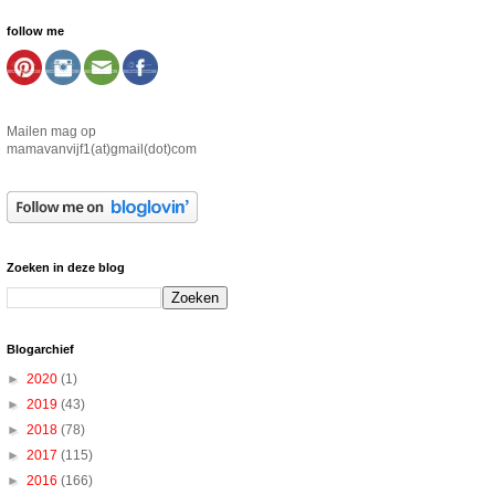
follow me
Mailen mag op
mamavanvijf1(at)gmail(dot)com
Zoeken in deze blog
Blogarchief
►
2020
(1)
►
2019
(43)
►
2018
(78)
►
2017
(115)
►
2016
(166)