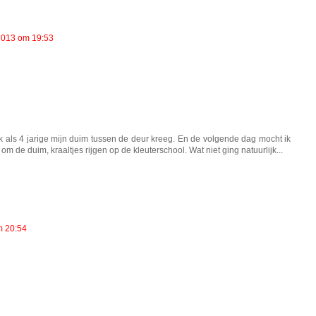
 2013 om 19:53
k als 4 jarige mijn duim tussen de deur kreeg. En de volgende dag mocht ik
m de duim, kraaltjes rijgen op de kleuterschool. Wat niet ging natuurlijk...
m 20:54