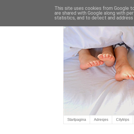
This site uses cookies from Google to 
are shared with Google along with per
statistics, and to detect and address
Startpagina
Adresjes
Citytrips