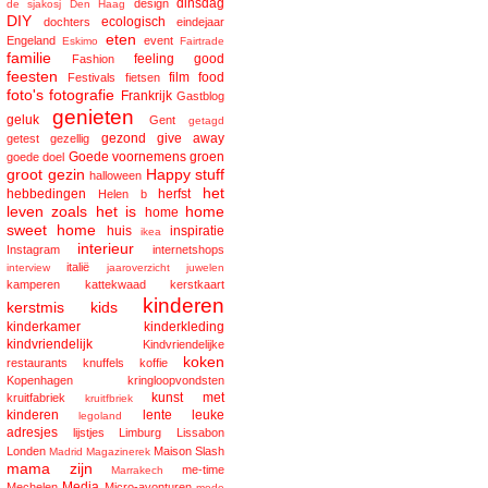
dinsdag
design
de sjakosj
Den Haag
DIY
ecologisch
dochters
eindejaar
eten
Engeland
event
Eskimo
Fairtrade
familie
feeling good
Fashion
feesten
film
food
Festivals
fietsen
foto's
fotografie
Frankrijk
Gastblog
genieten
geluk
Gent
getagd
gezond
give away
getest
gezellig
Goede voornemens
groen
goede doel
groot gezin
Happy stuff
halloween
het
hebbedingen
herfst
Helen b
leven zoals het is
home
home
sweet home
huis
inspiratie
ikea
interieur
Instagram
internetshops
italië
interview
jaaroverzicht
juwelen
kamperen
kattekwaad
kerstkaart
kinderen
kerstmis
kids
kinderkamer
kinderkleding
kindvriendelijk
Kindvriendelijke
koken
restaurants
knuffels
koffie
Kopenhagen
kringloopvondsten
kunst met
kruitfabriek
kruitfbriek
kinderen
lente
leuke
legoland
adresjes
lijstjes
Limburg
Lissabon
Londen
Maison Slash
Madrid
Magazinerek
mama zijn
me-time
Marrakech
Media
Mechelen
Micro-avonturen
mode