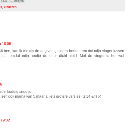
is
,
kinderen
m 18:06
a 46 ben, kan ik me als de dag van gisteren herinneren dat mijn vinger tussen
plat omdat mijn neefje de deur dicht hield. Met de vinger is het wel
26
zo'n koddig snoetje.
zelf ook mama van 5 maar al iets grotere versies (ts 14 &4) :-)
 19:32