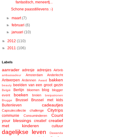
fantastisch, meneertj...
Schone paasstillevens :-)
►
maart
(7)
►
februari
(6)
►
januari
(10)
►
2012
(110)
►
2011
(106)
Labels
aanrader
adresje
adresjes
Airbnb
Amsterdam
Anderlecht
ambassadeur
bakken
Antwerpen
Ardennen
Award
beelden van een groot gezin
beauty
Berlijn
blog
bloemen
blogger
België
boeken
event
breien
breipatronen
Brussel
Brussel met kids
Brugge
cadeautjes
Buitenleven
Citytrips
Capsulecollectie
challenge
Count
communie
Consuminderen
your blessings
creatief
creatief
met kinderen
cultuur
dagelijkse leven
Dawanda