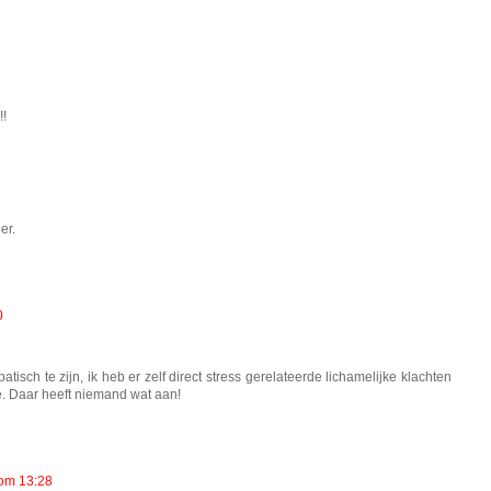
!!
er.
0
atisch te zijn, ik heb er zelf direct stress gerelateerde lichamelijke klachten
 he. Daar heeft niemand wat aan!
 om 13:28