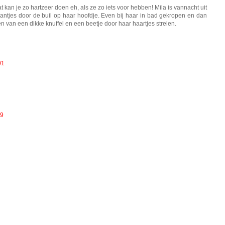
t kan je zo hartzeer doen eh, als ze zo iets voor hebben! Mila is vannacht uit
antjes door de buil op haar hoofdje. Even bij haar in bad gekropen en dan
en van een dikke knuffel en een beetje door haar haartjes strelen.
01
19