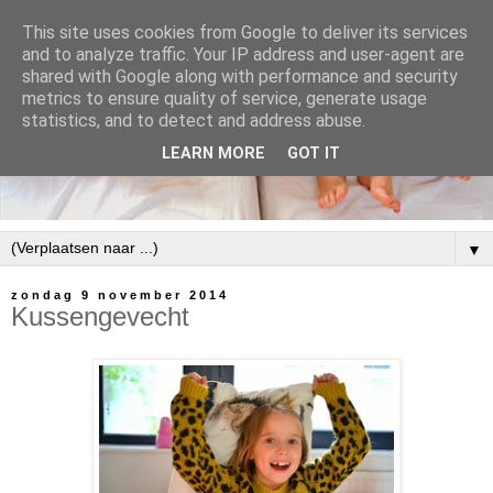
This site uses cookies from Google to deliver its services
and to analyze traffic. Your IP address and user-agent are
shared with Google along with performance and security
metrics to ensure quality of service, generate usage
statistics, and to detect and address abuse.
LEARN MORE
GOT IT
▼
zondag 9 november 2014
Kussengevecht