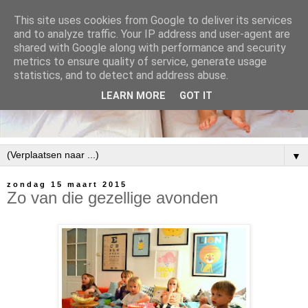
This site uses cookies from Google to deliver its services
and to analyze traffic. Your IP address and user-agent are
shared with Google along with performance and security
metrics to ensure quality of service, generate usage
statistics, and to detect and address abuse.
LEARN MORE
GOT IT
▼
zondag 15 maart 2015
Zo van die gezellige avonden