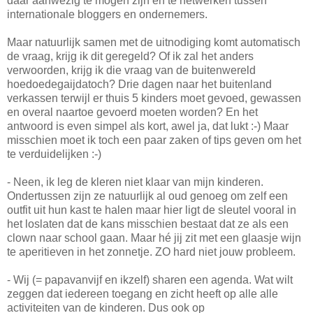
daar aanwezig te mogen zijn en te netwerken tussen
internationale bloggers en ondernemers.
Maar natuurlijk samen met de uitnodiging komt automatisch
de vraag, krijg ik dit geregeld? Of ik zal het anders
verwoorden, krijg ik die vraag van de buitenwereld
hoedoedegaijdatoch? Drie dagen naar het buitenland
verkassen terwijl er thuis 5 kinders moet gevoed, gewassen
en overal naartoe gevoerd moeten worden? En het
antwoord is even simpel als kort, awel ja, dat lukt :-) Maar
misschien moet ik toch een paar zaken of tips geven om het
te verduidelijken :-)
- Neen, ik leg de kleren niet klaar van mijn kinderen.
Ondertussen zijn ze natuurlijk al oud genoeg om zelf een
outfit uit hun kast te halen maar hier ligt de sleutel vooral in
het loslaten dat de kans misschien bestaat dat ze als een
clown naar school gaan. Maar hé jij zit met een glaasje wijn
te aperitieven in het zonnetje. ZO hard niet jouw probleem.
- Wij (= papavanvijf en ikzelf) sharen een agenda. Wat wilt
zeggen dat iedereen toegang en zicht heeft op alle alle
activiteiten van de kinderen. Dus ook op