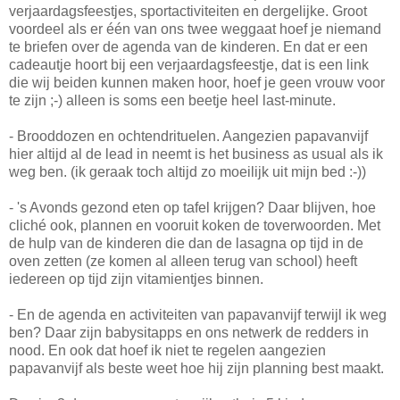
verjaardagsfeestjes, sportactiviteiten en dergelijke. Groot
voordeel als er één van ons twee weggaat hoef je niemand
te briefen over de agenda van de kinderen. En dat er een
cadeautje hoort bij een verjaardagsfeestje, dat is een link
die wij beiden kunnen maken hoor, hoef je geen vrouw voor
te zijn ;-) alleen is soms een beetje heel last-minute.
- Brooddozen en ochtendrituelen. Aangezien papavanvijf
hier altijd al de lead in neemt is het business as usual als ik
weg ben. (ik geraak toch altijd zo moeilijk uit mijn bed :-))
- 's Avonds gezond eten op tafel krijgen? Daar blijven, hoe
cliché ook, plannen en vooruit koken de toverwoorden. Met
de hulp van de kinderen die dan de lasagna op tijd in de
oven zetten (ze komen al alleen terug van school) heeft
iedereen op tijd zijn vitamientjes binnen.
- En de agenda en activiteiten van papavanvijf terwijl ik weg
ben? Daar zijn babysitapps en ons netwerk de redders in
nood. En ook dat hoef ik niet te regelen aangezien
papavanvijf als beste weet hoe hij zijn planning best maakt.