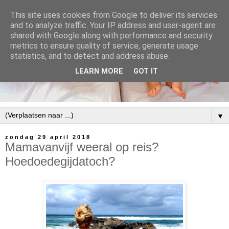
This site uses cookies from Google to deliver its services
and to analyze traffic. Your IP address and user-agent are
shared with Google along with performance and security
metrics to ensure quality of service, generate usage
statistics, and to detect and address abuse.
LEARN MORE
GOT IT
▼
zondag 29 april 2018
Mamavanvijf weeral op reis?
Hoedoedegijdatoch?