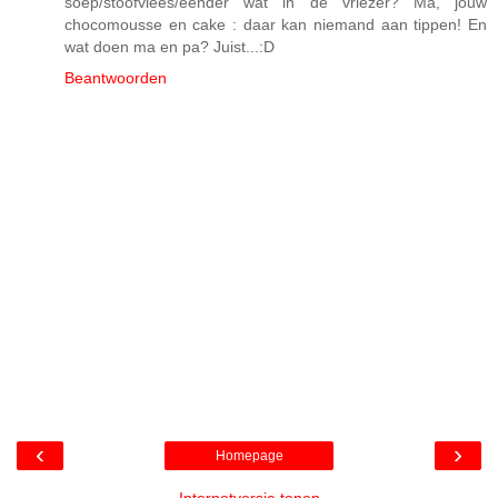
soep/stoofvlees/eender wat in de vriezer? Ma, jouw
chocomousse en cake : daar kan niemand aan tippen! En
wat doen ma en pa? Juist...:D
Beantwoorden
‹
›
Homepage