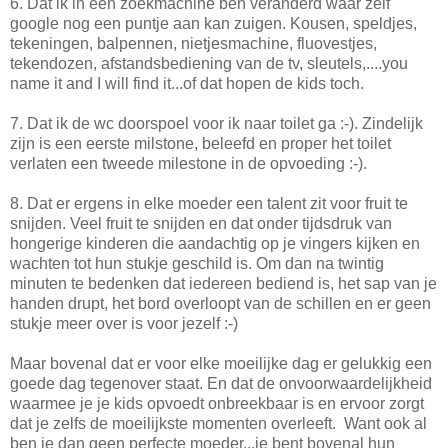
6. Dat ik in een zoekmachine ben veranderd waar zelf
google nog een puntje aan kan zuigen. Kousen, speldjes,
tekeningen, balpennen, nietjesmachine, fluovestjes,
tekendozen, afstandsbediening van de tv, sleutels,....you
name it and I will find it...of dat hopen de kids toch.
7. Dat ik de wc doorspoel voor ik naar toilet ga :-). Zindelijk
zijn is een eerste milstone, beleefd en proper het toilet
verlaten een tweede milestone in de opvoeding :-).
8. Dat er ergens in elke moeder een talent zit voor fruit te
snijden. Veel fruit te snijden en dat onder tijdsdruk van
hongerige kinderen die aandachtig op je vingers kijken en
wachten tot hun stukje geschild is. Om dan na twintig
minuten te bedenken dat iedereen bediend is, het sap van je
handen drupt, het bord overloopt van de schillen en er geen
stukje meer over is voor jezelf :-)
Maar bovenal dat er voor elke moeilijke dag er gelukkig een
goede dag tegenover staat. En dat de onvoorwaardelijkheid
waarmee je je kids opvoedt onbreekbaar is en ervoor zorgt
dat je zelfs de moeilijkste momenten overleeft. Want ook al
ben je dan geen perfecte moeder...je bent bovenal hun