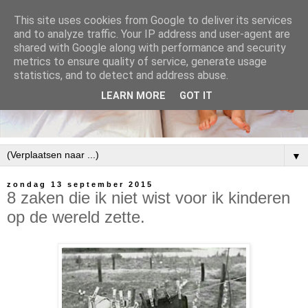
This site uses cookies from Google to deliver its services
and to analyze traffic. Your IP address and user-agent are
shared with Google along with performance and security
metrics to ensure quality of service, generate usage
statistics, and to detect and address abuse.
LEARN MORE
GOT IT
▼
zondag 13 september 2015
8 zaken die ik niet wist voor ik kinderen
op de wereld zette.