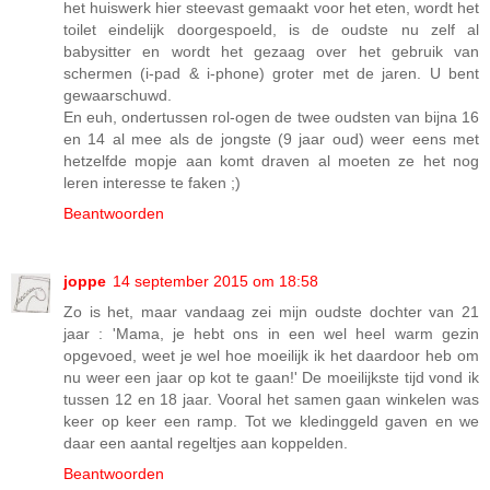
het huiswerk hier steevast gemaakt voor het eten, wordt het
toilet eindelijk doorgespoeld, is de oudste nu zelf al
babysitter en wordt het gezaag over het gebruik van
schermen (i-pad & i-phone) groter met de jaren. U bent
gewaarschuwd.
En euh, ondertussen rol-ogen de twee oudsten van bijna 16
en 14 al mee als de jongste (9 jaar oud) weer eens met
hetzelfde mopje aan komt draven al moeten ze het nog
leren interesse te faken ;)
Beantwoorden
joppe
14 september 2015 om 18:58
Zo is het, maar vandaag zei mijn oudste dochter van 21
jaar : 'Mama, je hebt ons in een wel heel warm gezin
opgevoed, weet je wel hoe moeilijk ik het daardoor heb om
nu weer een jaar op kot te gaan!' De moeilijkste tijd vond ik
tussen 12 en 18 jaar. Vooral het samen gaan winkelen was
keer op keer een ramp. Tot we kledinggeld gaven en we
daar een aantal regeltjes aan koppelden.
Beantwoorden