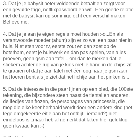
3. Dat je je babysit beter voldoende betaalt en zorgt voor
een gevulde frigo, netflixpaswoord en wifi. Een goede relatie
met de babysit kan op sommige echt een verschil maken.
Believe me.
4. Dat je je aan je eigen regels moet houden :-o...En als
verantwoorde moeder (ahum) zijn er zo wel een paar hier in
huis. Niet eten voor tv, eerste zout en dan zoet op de
boterham, eerst je huiswerk en dan pas spelen, van alles
proeven, geen gsm aan tafel... om dan te merken dat je
stiekem achter de rug van je kids met je hand in de chips zit
te graaien of dat je aan tafel met één oog naar je gsm aan
het loeren bent als je ziet dat het lichtje aan het pinken is...
5. Dat de interesse in die paar lijnen op een blad, die 100ste
tekening, die bijzondere steen naast de tientallen anderen,
de liedjes van frozen, de personages van princessia, die
mop die elke keer herhaald wordt door een andere kind (het
lege omgekeerde eitje aan het ontbijt , iemand?) niet
eindeloos is...maar heb al gemerkt dat faken hier gelukkig
geen kwaad kan :-)