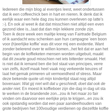
Iedereen die mijn blog al eventjes leest, weet ondertussen
dat ik een coffeechick ben in hart en nieren. Ik denk dat ik
eerlijk waar een hele dag zou kunnen overleven op latte's
:-). En ook al weet ik dat dat misschien niet altijd een even
gezond idee is...laat dat dan mijn lekkere zonde zijn.
Toen ik deze week een mailtje kreeg van Fairtrade Belgium
of ik aandacht wou schenken aan hun campagne 'een boon
voor (h)eerlijke koffie' was dit voor mij een evidentie. Want
zonder belerend over te willen komen...het feit dat er aan het
begin van de koffieketen mensen worden uitgebuit, maakt
dat dit zwarte goud misschien net iets bitterder smaakt. Het
is niet dat ik iemand ben die bol staat van principes, verre
van zelfs, ikzelf maak heel vaak nog verkeerde keuzes of
laat het gemak primeren uit vermoeidheid of stress. Maar
deze bekende quote uit mijn kindertijd staat nog altijd
bovenaan:
Wat gij niet wilt dat u geschiedt, doet dat ook de
ander niet
. En moest ik koffieboer zijn die dag in dag uit sta
te werken in de brandende zon...zou ik het maar zo fair
vinden om daarvoor een eerlijke prijs te krijgen...en zou ik
ook opstandig worden dat een paar aandeelhouders van
grote bedrijven het 100voudige verdienen op diezelfde koffie