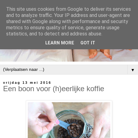
This site uses cookies from Google to deliver its services
and to analyze traffic. Your IP address and user-agent are
shared with Google along with performance and security
metrics to ensure quality of service, generate usage
statistics, and to detect and address abuse.
LEARN MORE
GOT IT
▼
vrijdag 13 mei 2016
Een boon voor (h)eerlijke koffie