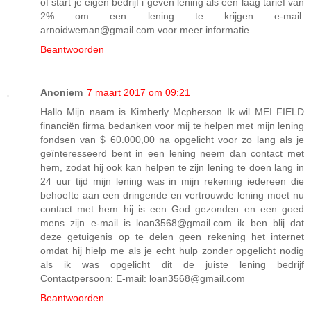
of start je eigen bedrijf i geven lening als een laag tarief van
2% om een lening te krijgen e-mail:
arnoidweman@gmail.com voor meer informatie
Beantwoorden
Anoniem
7 maart 2017 om 09:21
Hallo Mijn naam is Kimberly Mcpherson Ik wil MEI FIELD
financiën firma bedanken voor mij te helpen met mijn lening
fondsen van $ 60.000,00 na opgelicht voor zo lang als je
geïnteresseerd bent in een lening neem dan contact met
hem, zodat hij ook kan helpen te zijn lening te doen lang in
24 uur tijd mijn lening was in mijn rekening iedereen die
behoefte aan een dringende en vertrouwde lening moet nu
contact met hem hij is een God gezonden en een goed
mens zijn e-mail is loan3568@gmail.com ik ben blij dat
deze getuigenis op te delen geen rekening het internet
omdat hij hielp me als je echt hulp zonder opgelicht nodig
als ik was opgelicht dit de juiste lening bedrijf
Contactpersoon: E-mail: loan3568@gmail.com
Beantwoorden