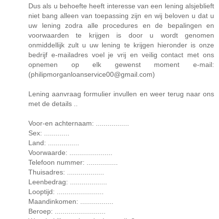
Dus als u behoefte heeft interesse van een lening alsjeblieft
niet bang alleen van toepassing zijn en wij beloven u dat u
uw lening zodra alle procedures en de bepalingen en
voorwaarden te krijgen is door u wordt genomen
onmiddellijk zult u uw lening te krijgen hieronder is onze
bedrijf e-mailadres voel je vrij en veilig contact met ons
opnemen op elk gewenst moment e-mail:
(philipmorganloanservice00@gmail.com)
Lening aanvraag formulier invullen en weer terug naar ons
met de details ..
Voor-en achternaam: .................
Sex: .............
Land: ................
Voorwaarde: ......................
Telefoon nummer: ................
Thuisadres: ...................
Leenbedrag: ...................
Looptijd: ........................
Maandinkomen: .................
Beroep: ..........................